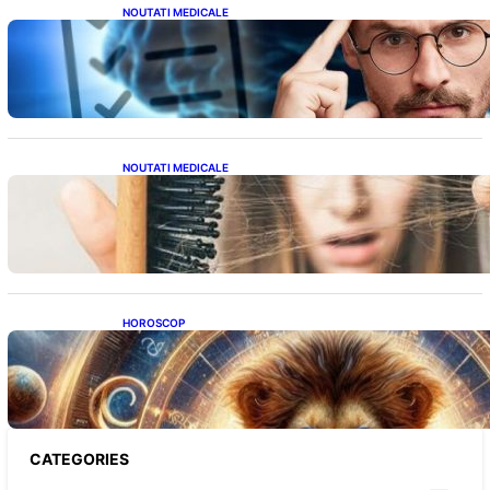
NOUTATI MEDICALE
Inteligența dincolo de note: Semnele unui IQ
ridicat care nu țin de școală
NOUTATI MEDICALE
Semnele unei deficiențe de proteine:
Impactul asupra sănătății tale
HOROSCOP
Portalul Leului 8/8: Oportunități de
Abundență pentru Cinci Zodii în 2026
CATEGORIES