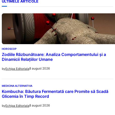
ULTIMELE ARTICOLE
HOROSCOP
Zodiile Răzbunătoare: Analiza Comportamentului și a
Dinamicii Relațiilor Umane
8 august 2026
by
Echipa Editoriala
MEDICINA ALTERNATIVA
Kombucha: Băutura Fermentată care Promite să Scadă
Glicemia în Timp Record
8 august 2026
by
Echipa Editoriala