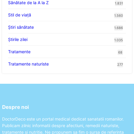
Sănătate de la A la Z
1.831
Stil de viaţă
1.560
Ştiri sănătate
1.686
Știrile zilei
1.035
Tratamente
68
Tratamente naturiste
277
Despre noi
DoctorDeco este un portal medical dedicat sanatatii romanilor.
Publicam zilnic informatii despre afectiuni, remedii naturiste,
tratamente si nutritie. Ne propunem sa fim o sursa de referinta