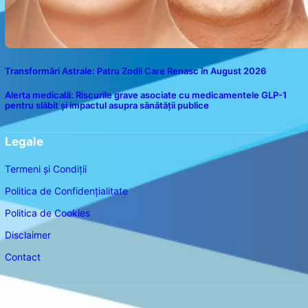
Transformări Astrale: Patru Zodii Care Renasc în August 2026
Alerta medicală: Riscurile grave asociate cu medicamentele GLP-1
pentru slăbit și impactul asupra sănătății publice
Legale
Termeni și Condiții
Politica de Confidențialitate
Politica de Cookies
Disclaimer
Contact
Navigare