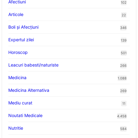
Afectiuni
102
Articole
22
Boli și Afecțiuni
346
Expertul zilei
139
Horoscop
501
Leacuri babesti/naturiste
266
Medicina
1.088
Medicina Alternativa
269
Mediu curat
11
Noutati Medicale
4.458
Nutritie
584