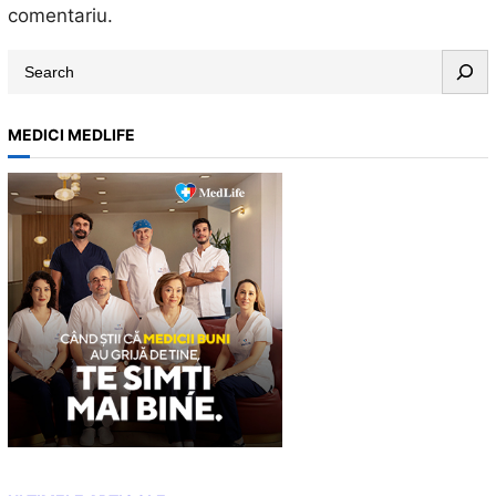
comentariu.
S
e
a
MEDICI MEDLIFE
r
c
h