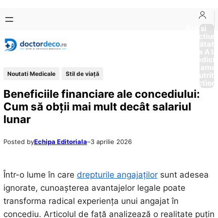
Sari
Skip
la
to
Boli si
Afectiun
conținut
content
Sănătat
de la A la
Medici
Tratame
Noutati Medicale
Stil de viaţă
Nutriti
Diction
Beneficiile financiare ale concediului:
Cum să obții mai mult decât salariul
lunar
Posted by
Echipa Editoriala
–
3 aprilie 2026
Într-o lume în care
drepturile angajaților
sunt adesea
ignorate, cunoașterea avantajelor legale poate
transforma radical experiența unui angajat în
concediu. Articolul de față analizează o realitate puțin