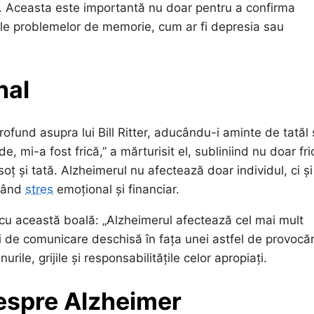
ală. Aceasta este importantă nu doar pentru a confirma
 ale problemelor de memorie, cum ar fi depresia sau
nal
ofund asupra lui Bill Ritter, aducându-i aminte de tatăl 
 mi-a fost frică,” a mărturisit el, subliniind nu doar fri
soț și tată. Alzheimerul nu afectează doar individul, ci și
ocând
stres
emoțional și financiar.
ă cu această boală: „Alzheimerul afectează cel mai mult
și de comunicare deschisă în fața unei astfel de provocăr
le, grijile și responsabilitățile celor apropiați.
despre Alzheimer