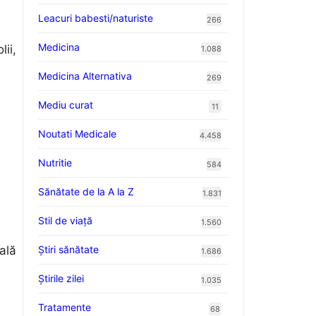
Leacuri babesti/naturiste
266
Medicina
ii,
1.088
Medicina Alternativa
269
Mediu curat
11
Noutati Medicale
4.458
Nutritie
584
Sănătate de la A la Z
1.831
Stil de viaţă
1.560
Ştiri sănătate
ală
1.686
Știrile zilei
1.035
Tratamente
68