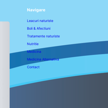
Navigare
Leacuri naturiste
Boli & Afectiuni
Tratamente naturiste
Nutritie
Medicina
Medicina Alternativa
Contact