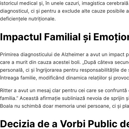
istoricul medical și, în unele cazuri, imagistica cerebr
diagnosticul, ci și pentru a exclude alte cauze posibile
deficiențele nutriționale.
Impactul Familial și Emoțio
Primirea diagnosticului de Alzheimer a avut un impact pr
care a murit din cauza acestei boli. „După câteva secunde,
personală, ci și îngrijorarea pentru responsabilitățile de 
întreaga familie, modificând dinamica relațiilor și prov
Ritter a avut un mesaj clar pentru cei care se confrunt
familia.” Această afirmație subliniază nevoia de sprijin 
Boala nu schimbă doar memoria unei persoane, ci și planuri
Decizia de a Vorbi Public 