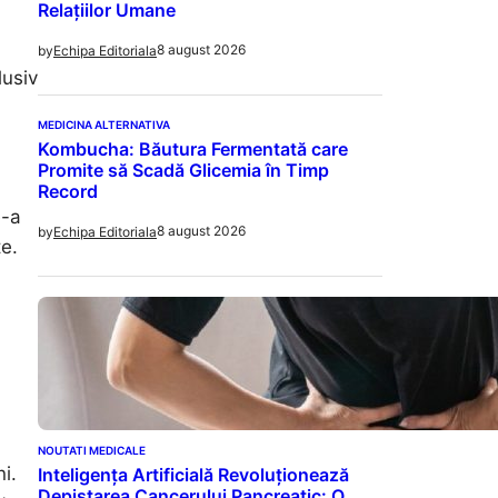
Relațiilor Umane
8 august 2026
by
Echipa Editoriala
lusiv
MEDICINA ALTERNATIVA
Kombucha: Băutura Fermentată care
Promite să Scadă Glicemia în Timp
Record
e-a
8 august 2026
by
Echipa Editoriala
te.
NOUTATI MEDICALE
i.
Inteligența Artificială Revoluționează
Depistarea Cancerului Pancreatic: O