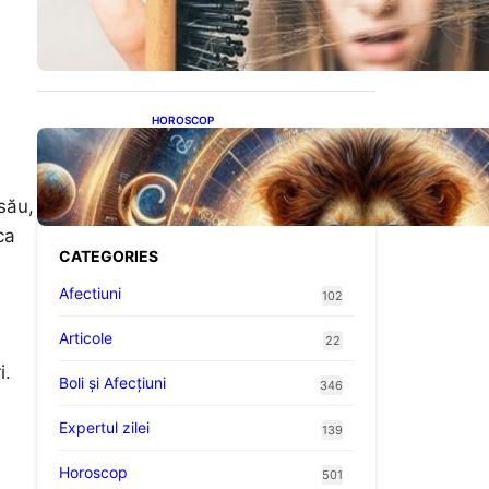
proteine: Impactul asupra
sănătății tale
HOROSCOP
Portalul Leului 8/8:
Oportunități de Abundență
pentru Cinci Zodii în 2026
său,
ca
CATEGORIES
Afectiuni
102
Articole
22
i.
Boli și Afecțiuni
346
Expertul zilei
139
Horoscop
501