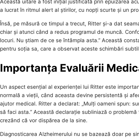
Această uitare a fost inițial justificată prin epuizarea a
a lucrat în ritmul alert al știrilor, cu nopți scurte și un 
Însă, pe măsură ce timpul a trecut, Ritter și-a dat se
chiar și atunci când a redus programul de muncă. Con
locuri. Nu știam de ce se întâmpla asta.” Această consta
pentru soția sa, care a observat aceste schimbări subtil
Importanța Evaluării Medic
Un aspect esențial al experienței lui Ritter este importa
normală a vieții, când aceasta devine persistentă și afect
ajutor medical. Ritter a declarat: „Mulți oameni spun: sun
să faci asta.” Această declarație subliniază o problemă 
crezând că vor dispărea de la sine.
Diagnosticarea Alzheimerului nu se bazează doar pe simp