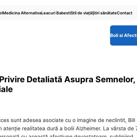
ei
Medicina Alternativa
Leacuri Babesti
Stil de viaţă
Ştiri sănătate
Contact
Boli si Afect
O Privire Detaliată Asupra Semnelor,
iale
cces sunt adesea asociate cu o imagine de neclintit, Bill
 atenție realitatea dură a bolii Alzheimer. La vârsta de
ersonală cu această afecțiune devastatoare, subliniind