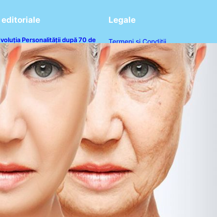
editoriale
Legale
voluția Personalității după 70 de
Termeni și Condiții
ni: Ce Revelații Ne Oferă Studiile
sihologice
Politica de Confidențialitate
Politica de Cookies
Disclaimer
Contact