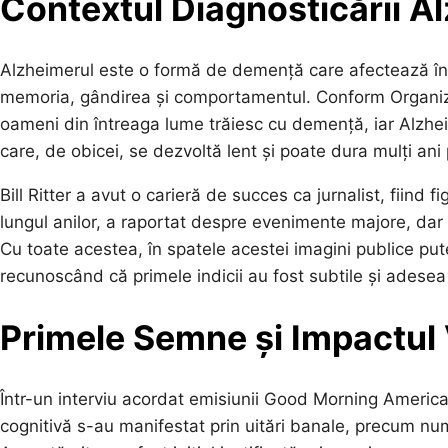
Contextul Diagnosticării A
Alzheimerul este o formă de demență care afectează în m
memoria, gândirea și comportamentul. Conform Organiza
oameni din întreaga lume trăiesc cu demență, iar Alzhe
care, de obicei, se dezvoltă lent și poate dura mulți a
Bill Ritter a avut o carieră de succes ca jurnalist, fii
lungul anilor, a raportat despre evenimente majore, dar 
Cu toate acestea, în spatele acestei imagini publice put
recunoscând că primele indicii au fost subtile și adesea
Primele Semne și Impactul
Într-un interviu acordat emisiunii Good Morning America
cognitivă s-au manifestat prin uitări banale, precum nume 