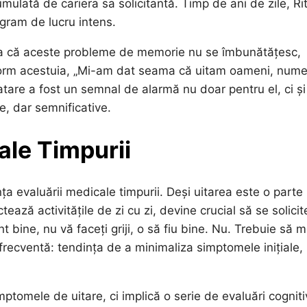
cumulată de cariera sa solicitantă. Timp de ani de zile, Ri
program de lucru intens.
ama că aceste probleme de memorie nu se îmbunătățesc,
form acestuia, „Mi-am dat seama că uitam oameni, nume
tare a fost un semnal de alarmă nu doar pentru el, ci și
e, dar semnificative.
ale Timpurii
nța evaluării medicale timpurii. Deși uitarea este o parte
ează activitățile de zi cu zi, devine crucial să se solicit
t bine, nu vă faceți griji, o să fiu bine. Nu. Trebuie să m
frecventă: tendința de a minimaliza simptomele inițiale,
tomele de uitare, ci implică o serie de evaluări cogniti