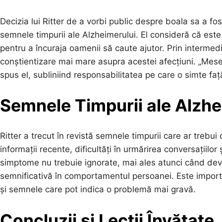
Decizia lui Ritter de a vorbi public despre boala sa a fo
semnele timpurii ale Alzheimerului. El consideră că este
pentru a încuraja oamenii să caute ajutor. Prin intermed
conștientizare mai mare asupra acestei afecțiuni. „Meser
spus el, subliniind responsabilitatea pe care o simte fa
Semnele Timpurii ale Alzhe
Ritter a trecut în revistă semnele timpurii care ar trebui
informații recente, dificultăți în urmărirea conversațiilor
simptome nu trebuie ignorate, mai ales atunci când dev
semnificativă în comportamentul persoanei. Este importa
și semnele care pot indica o problemă mai gravă.
Concluzii și Lecții Învățate