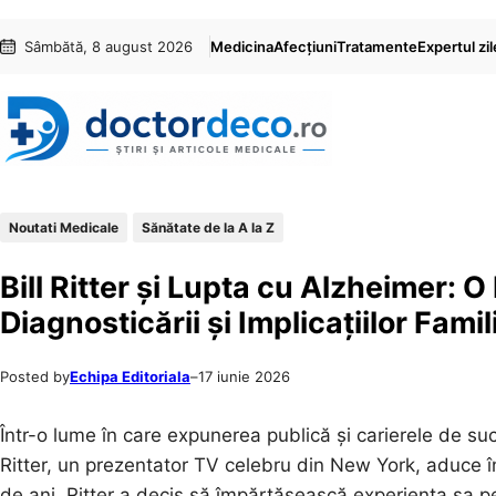
Sari
Skip
Sâmbătă, 8 august 2026
Medicina
Afecțiuni
Tratamente
Expertul zil
la
to
conținut
content
Noutati Medicale
Sănătate de la A la Z
Bill Ritter și Lupta cu Alzheimer: 
Diagnosticării și Implicațiilor Famil
Posted by
Echipa Editoriala
–
17 iunie 2026
Într-o lume în care expunerea publică și carierele de su
Ritter, un prezentator TV celebru din New York, aduce în
de ani, Ritter a decis să împărtășească experiența sa p