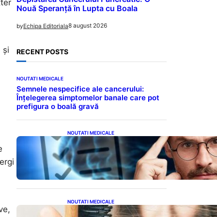
tter
Nouă Speranță în Lupta cu Boala
8 august 2026
by
Echipa Editoriala
 și
RECENT POSTS
NOUTATI MEDICALE
Semnele nespecifice ale cancerului:
Înțelegerea simptomelor banale care pot
prefigura o boală gravă
NOUTATI MEDICALE
Inteligența dincolo de note:
e
Semnele unui IQ ridicat
care nu țin de școală
ergi
NOUTATI MEDICALE
ve,
Semnele unei deficiențe de