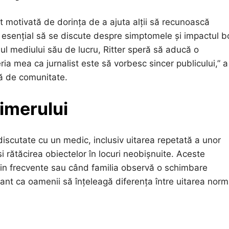
st motivată de dorința de a ajuta alții să recunoască
 esențial să se discute despre simptomele și impactul bol
iul mediului său de lucru, Ritter speră să aducă o
ia mea ca jurnalist este să vorbesc sincer publicului,” a
ță de comunitate.
imerului
 discutate cu un medic, inclusiv uitarea repetată a unor
 și rătăcirea obiectelor în locuri neobișnuite. Aceste
in frecvente sau când familia observă o schimbare
nt ca oamenii să înțeleagă diferența între uitarea norm