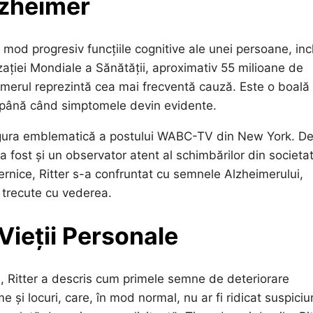
lzheimer
od progresiv funcțiile cognitive ale unei persoane, inc
ției Mondiale a Sănătății, aproximativ 55 milioane de
imerul reprezintă cea mai frecventă cauză. Este o boală
ni până când simptomele devin evidente.
nd figura emblematică a postului WABC-TV din New York. D
a fost și un observator atent al schimbărilor din societa
ernice, Ritter s-a confruntat cu semnele Alzheimerului,
 trecute cu vederea.
Vieții Personale
, Ritter a descris cum primele semne de deteriorare
și locuri, care, în mod normal, nu ar fi ridicat suspiciun