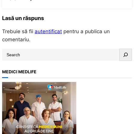
Lasă un răspuns
Trebuie să fii
autentificat
pentru a publica un
comentariu.
S
e
a
MEDICI MEDLIFE
r
c
h