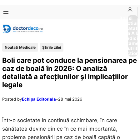
Sari
Skip
la
to
Boli si
Afectiun
conținut
content
Sănătat
de la A la
Medici
Tratame
Noutati Medicale
Știrile zilei
Nutriti
Diction
Boli care pot conduce la pensionarea pe
caz de boală în 2026: O analiză
detaliată a afecțiunilor și implicațiilor
legale
Posted by
Echipa Editoriala
–
28 mai 2026
Într-o societate în continuă schimbare, în care
sănătatea devine din ce în ce mai importantă,
problema pensionării pe caz de boală capătă o