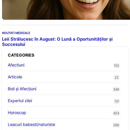
Descoperiri recente despre beneficiile
consumului zilnic
NOUTATI MEDICALE
Leii Strălucesc în August: O Lună a Oportunităților și
Succesului
CATEGORIES
Afectiuni
102
Articole
22
Boli și Afecțiuni
346
Expertul zilei
131
Horoscop
453
Leacuri babesti/naturiste
266