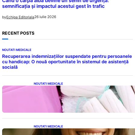
Când o cârpă albă devine un semn de urgență:
semnificația și impactul acestui gest în trafic
26 iulie 2026
by
Echipa Editoriala
RECENT POSTS
NOUTATI MEDICALE
Recuperarea indemnizațiilor suspendate pentru persoanele
cu handicap: O nouă oportunitate în sistemul de asistență
socială
NOUTATI MEDICALE
Tampoanele menstruale: O analiză profundă
a riscurilor legate de metale toxice
NOUTATI MEDICALE
Ceaiul – Băutura care protejează inima: