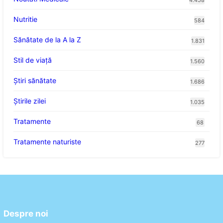
4.458
Nutritie
584
Sănătate de la A la Z
1.831
Stil de viaţă
1.560
Ştiri sănătate
1.686
Știrile zilei
1.035
Tratamente
68
Tratamente naturiste
277
Despre noi