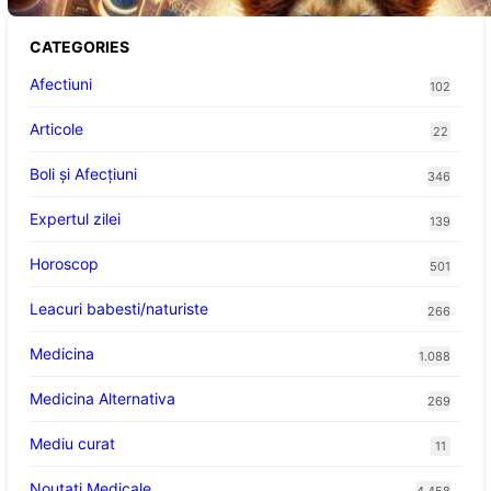
CATEGORIES
Afectiuni
102
Articole
22
Boli și Afecțiuni
346
Expertul zilei
139
Horoscop
501
Leacuri babesti/naturiste
266
Medicina
1.088
Medicina Alternativa
269
Mediu curat
11
Noutati Medicale