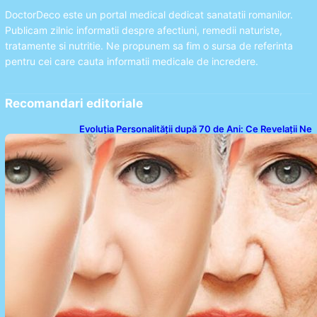
DoctorDeco este un portal medical dedicat sanatatii romanilor.
Publicam zilnic informatii despre afectiuni, remedii naturiste,
tratamente si nutritie. Ne propunem sa fim o sursa de referinta
pentru cei care cauta informatii medicale de incredere.
Recomandari editoriale
Evoluția Personalității după 70 de Ani: Ce Revelații Ne
Oferă Studiile Psihologice