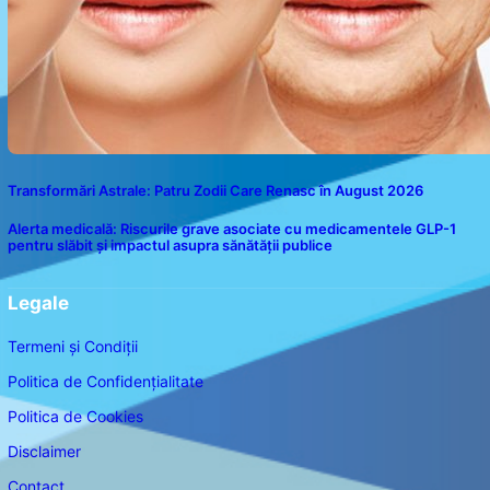
Transformări Astrale: Patru Zodii Care Renasc în August 2026
Alerta medicală: Riscurile grave asociate cu medicamentele GLP-1
pentru slăbit și impactul asupra sănătății publice
Legale
Termeni și Condiții
Politica de Confidențialitate
Politica de Cookies
Disclaimer
Contact