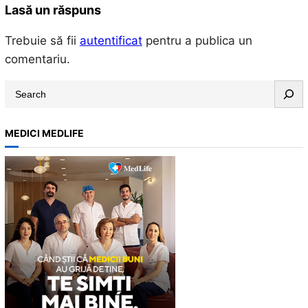
Lasă un răspuns
Trebuie să fii
autentificat
pentru a publica un
comentariu.
S
e
a
MEDICI MEDLIFE
r
c
h