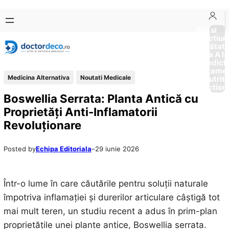
Sari
Skip
la
to
Boli si
Afectiun
conținut
content
Sănătat
de la A la
Medici
Tratame
Medicina Alternativa
Noutati Medicale
Nutriti
Diction
Boswellia Serrata: Planta Antică cu
Proprietăți Anti-Inflamatorii
Revoluționare
Posted by
Echipa Editoriala
–
29 iunie 2026
Într-o lume în care căutările pentru soluții naturale
împotriva inflamației și durerilor articulare câștigă tot
mai mult teren, un studiu recent a adus în prim-plan
proprietățile unei plante antice, Boswellia serrata.