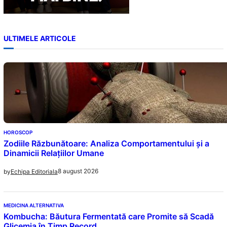
ULTIMELE ARTICOLE
HOROSCOP
Zodiile Răzbunătoare: Analiza Comportamentului și a
Dinamicii Relațiilor Umane
8 august 2026
by
Echipa Editoriala
MEDICINA ALTERNATIVA
Kombucha: Băutura Fermentată care Promite să Scadă
Glicemia în Timp Record