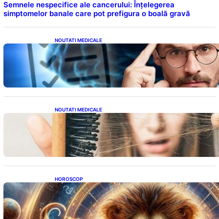
Semnele nespecifice ale cancerului: Înțelegerea
simptomelor banale care pot prefigura o boală gravă
NOUTATI MEDICALE
Inteligența dincolo de note: Semnele unui IQ
ridicat care nu țin de școală
NOUTATI MEDICALE
Semnele unei deficiențe de proteine:
Impactul asupra sănătății tale
HOROSCOP
Portalul Leului 8/8: Oportunități de
Abundență pentru Cinci Zodii în 2026