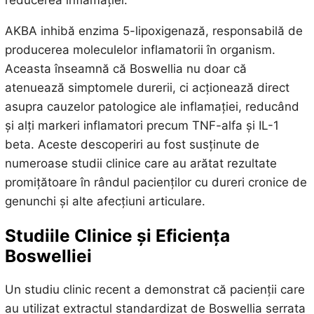
reducerea inflamației.
AKBA inhibă enzima 5-lipoxigenază, responsabilă de
producerea moleculelor inflamatorii în organism.
Aceasta înseamnă că Boswellia nu doar că
atenuează simptomele durerii, ci acționează direct
asupra cauzelor patologice ale inflamației, reducând
și alți markeri inflamatori precum TNF-alfa și IL-1
beta. Aceste descoperiri au fost susținute de
numeroase studii clinice care au arătat rezultate
promițătoare în rândul pacienților cu dureri cronice de
genunchi și alte afecțiuni articulare.
Studiile Clinice și Eficiența
Boswelliei
Un studiu clinic recent a demonstrat că pacienții care
au utilizat extractul standardizat de Boswellia serrata