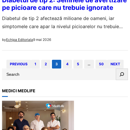
pe picioare care nu trebuie ignorate
Diabetul de tip 2 afectează milioane de oameni, iar
simptomele care apar la nivelul picioarelor nu trebuie
ignorate. Recunoașterea timpurie a acestor semne este
9 mai 2026
by
Echipa Editoriala
esențială.
PREVIOUS
1
2
3
4
5
…
50
NEXT
S
e
a
MEDICI MEDLIFE
r
c
h