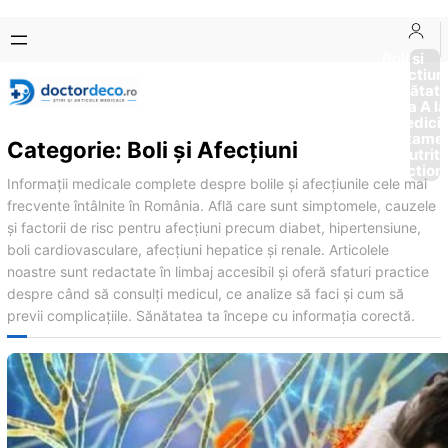
Sari
Skip
la
to
Boli si
Afectiun
conținut
content
Sănătat
de la A la
Medici
Tratame
Categorie:
Boli și Afecțiuni
Nutriti
Diction
Informații medicale complete despre bolile și afecțiunile cele mai
frecvente întâlnite în România. Află care sunt simptomele, cauzele
și factorii de risc pentru afecțiuni precum diabet, hipertensiune,
boli cardiovasculare, afecțiuni hepatice și renale. Articolele
noastre sunt redactate în limbaj accesibil și oferă sfaturi practice
despre când să consulți medicul, ce analize să faci și cum să
previi complicațiile. Sănătatea ta începe cu informația corectă.