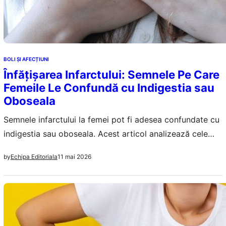
BOLI ȘI AFECȚIUNI
Înfățișarea Infarctului: Semnele Pe Care
Femeile Le Confundă cu Indigestia sau
Oboseala
Semnele infarctului la femei pot fi adesea confundate cu
indigestia sau oboseala. Acest articol analizează cele
șapte semne esențiale de avertizare și importanța
11 mai 2026
by
Echipa Editoriala
recunoașterii lor.