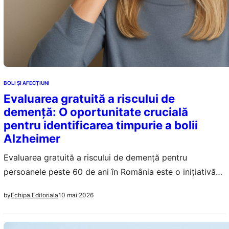
BOLI ȘI AFECȚIUNI
Evaluarea gratuită a riscului de
demență: O oportunitate crucială
pentru identificarea timpurie a bolii
Alzheimer
Evaluarea gratuită a riscului de demență pentru
persoanele peste 60 de ani în România este o inițiativă
crucială pentru identificarea timpurie a bolii Alzheimer.
10 mai 2026
by
Echipa Editoriala