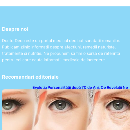
Despre noi
DoctorDeco este un portal medical dedicat sanatatii romanilor.
Publicam zilnic informatii despre afectiuni, remedii naturiste,
tratamente si nutritie. Ne propunem sa fim o sursa de referinta
pentru cei care cauta informatii medicale de incredere.
Recomandari editoriale
Evoluția Personalității după 70 de Ani: Ce Revelații Ne
Oferă Studiile Psihologice