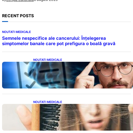
RECENT POSTS
NOUTATI MEDICALE
Semnele nespecifice ale cancerului: Înțelegerea
simptomelor banale care pot prefigura o boală gravă
NOUTATI MEDICALE
Inteligența dincolo de note: Semnele unui IQ
ridicat care nu țin de școală
NOUTATI MEDICALE
Semnele unei deficiențe de proteine:
Impactul asupra sănătății tale