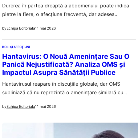
Durerea în partea dreaptă a abdomenului poate indica
pietre la fiere, o afecțiune frecventă, dar adesea
confundată cu indigestia. Înțelegerea simptomelor și a
11 mai 2026
by
Echipa Editoriala
factorilor de risc este esențială.
BOLI ȘI AFECȚIUNI
Hantavirus: O Nouă Amenințare Sau O
Panicã Nejustificatã? Analiza OMS și
Impactul Asupra Sănătății Publice
Hantavirusul reapare în discuțiile globale, dar OMS
subliniază că nu reprezintă o amenințare similară cu
COVID-19. Analizăm riscurile și măsurile preventive.
11 mai 2026
by
Echipa Editoriala