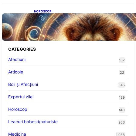
HOROSCOP
Portalul Leului 8/8: Oportunități de
Abundență pentru Cinci Zodii în 2026
CATEGORIES
Afectiuni
102
Articole
22
Boli și Afecțiuni
346
Expertul zilei
139
Horoscop
501
Leacuri babesti/naturiste
266
Medicina
1.088