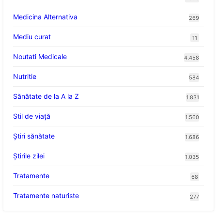
Medicina Alternativa
269
Mediu curat
11
Noutati Medicale
4.458
Nutritie
584
Sănătate de la A la Z
1.831
Stil de viaţă
1.560
Ştiri sănătate
1.686
Știrile zilei
1.035
Tratamente
68
Tratamente naturiste
277