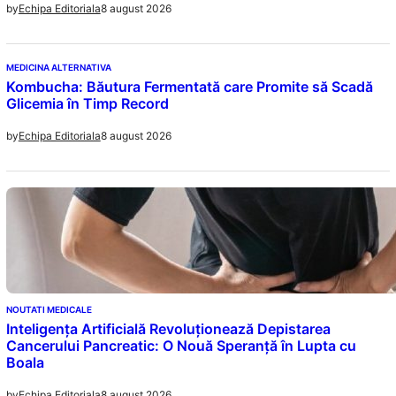
8 august 2026
by
Echipa Editoriala
MEDICINA ALTERNATIVA
Kombucha: Băutura Fermentată care Promite să Scadă
Glicemia în Timp Record
8 august 2026
by
Echipa Editoriala
NOUTATI MEDICALE
Inteligența Artificială Revoluționează Depistarea
Cancerului Pancreatic: O Nouă Speranță în Lupta cu
Boala
8 august 2026
by
Echipa Editoriala