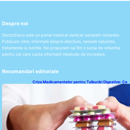
Despre noi
DoctorDeco este un portal medical dedicat sanatatii romanilor.
Publicam zilnic informatii despre afectiuni, remedii naturiste,
tratamente si nutritie. Ne propunem sa fim o sursa de referinta
pentru cei care cauta informatii medicale de incredere.
Recomandari editoriale
Criza Medicamentelor pentru Tulburări Digestive: Ce
Înseamnă Suspendarea Colebil și Panzcebil pentru
Pacienți