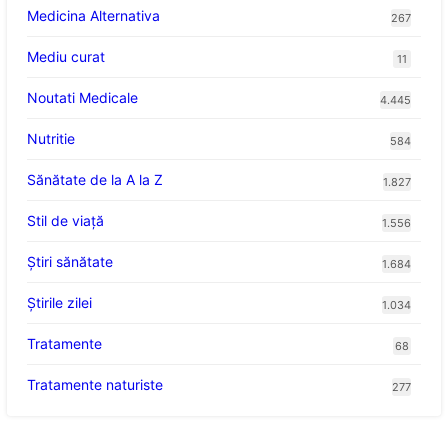
Medicina Alternativa
267
Mediu curat
11
Noutati Medicale
4.445
Nutritie
584
Sănătate de la A la Z
1.827
Stil de viaţă
1.556
Ştiri sănătate
1.684
Știrile zilei
1.034
Tratamente
68
Tratamente naturiste
277