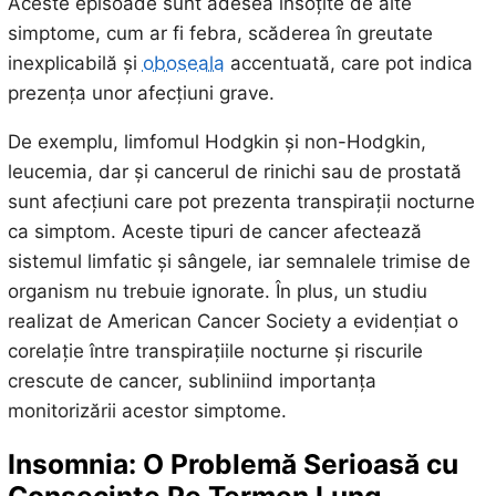
Aceste episoade sunt adesea însoțite de alte
simptome, cum ar fi febra, scăderea în greutate
inexplicabilă și
oboseala
accentuată, care pot indica
prezența unor afecțiuni grave.
De exemplu, limfomul Hodgkin și non-Hodgkin,
leucemia, dar și cancerul de rinichi sau de prostată
sunt afecțiuni care pot prezenta transpirații nocturne
ca simptom. Aceste tipuri de cancer afectează
sistemul limfatic și sângele, iar semnalele trimise de
organism nu trebuie ignorate. În plus, un studiu
realizat de American Cancer Society a evidențiat o
corelație între transpirațiile nocturne și riscurile
crescute de cancer, subliniind importanța
monitorizării acestor simptome.
Insomnia: O Problemă Serioasă cu