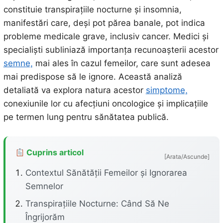
constituie transpirațiile nocturne și insomnia,
manifestări care, deși pot părea banale, pot indica
probleme medicale grave, inclusiv cancer. Medici și
specialiști subliniază importanța recunoașterii acestor
semne,
mai ales în cazul femeilor, care sunt adesea
mai predispose să le ignore. Această analiză
detaliată va explora natura acestor
simptome,
conexiunile lor cu afecțiuni oncologice și implicațiile
pe termen lung pentru sănătatea publică.
Cuprins articol
[Arata/Ascunde]
Contextul Sănătății Femeilor și Ignorarea
Semnelor
Transpirațiile Nocturne: Când Să Ne
Îngrijorăm