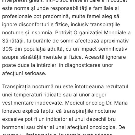
interpretat greșit. Într-o societate în care a fi ocupat
este norma și unde responsabilitățile familiale și
profesionale pot predomină, multe femei aleg să
ignore disconforturile fizice, inclusiv transpirațiile
nocturne și insomnia. Potrivit Organizației Mondiale a
Sănătății, tulburările de somn afectează aproximativ
30% din populația adultă, cu un impact semnificativ
asupra sănătății mentale și fizice. Această ignorare
poate duce la întârzieri în diagnosticarea unor
afecțiuni serioase.
Transpirația nocturnă nu este întotdeauna rezultatul
unei temperaturi ridicate sau al unor alegeri
vestimentare inadecvate. Medicul oncolog Dr. Maria
Ionescu explică faptul că transpirațiile nocturne
excesive pot fi un indicator al unui dezechilibru
hormonal sau chiar al unei afecțiuni oncologice. De