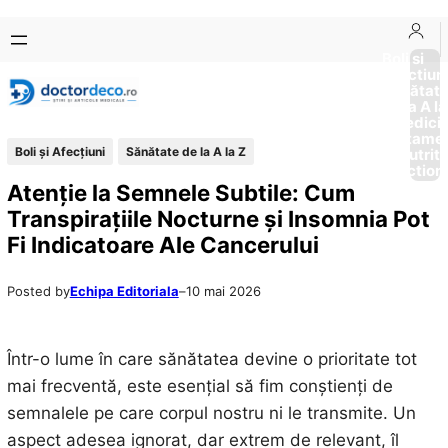
Sari
Skip
la
to
Boli si
Afectiun
conținut
content
Sănătat
de la A la
Medici
Tratame
Boli și Afecțiuni
Sănătate de la A la Z
Nutriti
Diction
Atenție la Semnele Subtile: Cum
Transpirațiile Nocturne și Insomnia Pot
Fi Indicatoare Ale Cancerului
Posted by
Echipa Editoriala
–
10 mai 2026
Într-o lume în care sănătatea devine o prioritate tot
mai frecventă, este esențial să fim conștienți de
semnalele pe care corpul nostru ni le transmite. Un
aspect adesea ignorat, dar extrem de relevant, îl