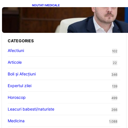
NOUTATI MEDICALE
Impactul Tăierii Energetice asupra Producției
de Medicamente: Avertismentul lui
Alexandru Rogobete către Guvernul
României
CATEGORIES
Afectiuni
102
Articole
22
Boli și Afecțiuni
346
Expertul zilei
139
Horoscop
499
Leacuri babesti/naturiste
266
Medicina
1.088