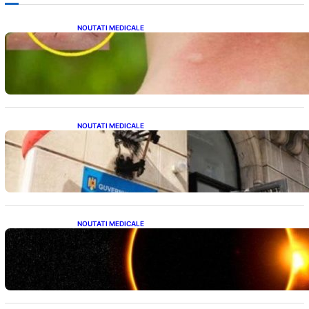
NOUTATI MEDICALE
Cum bacteriile pielii influențează atracția
țânțarilor: O nouă viziune asupra alegerii
victimelor
NOUTATI MEDICALE
Investiția Ministerului Sănătății: 174 de
milioane de lei pentru modernizarea
sistemului sanitar din România
NOUTATI MEDICALE
Eclipsa de Soare din august 2026: Un
Spectacol Astronomic Pe Cerul României