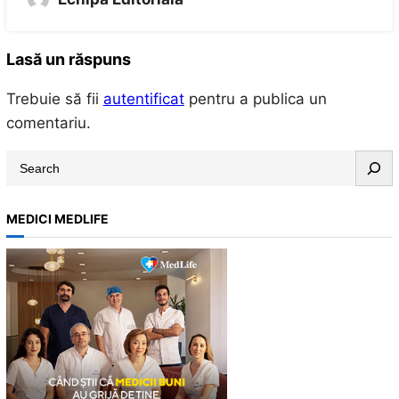
Lasă un răspuns
Trebuie să fii
autentificat
pentru a publica un
comentariu.
S
e
a
MEDICI MEDLIFE
r
c
h