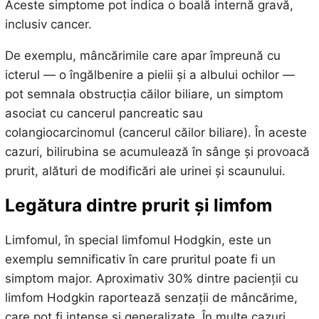
Aceste simptome pot indica o boală internă gravă,
inclusiv cancer.
De exemplu, mâncărimile care apar împreună cu
icterul — o îngălbenire a pielii și a albului ochilor —
pot semnala obstrucția căilor biliare, un simptom
asociat cu cancerul pancreatic sau
colangiocarcinomul (cancerul căilor biliare). În aceste
cazuri, bilirubina se acumulează în sânge și provoacă
prurit, alături de modificări ale urinei și scaunului.
Legătura dintre prurit și limfom
Limfomul, în special limfomul Hodgkin, este un
exemplu semnificativ în care pruritul poate fi un
simptom major. Aproximativ 30% dintre pacienții cu
limfom Hodgkin raportează senzații de mâncărime,
care pot fi intense și generalizate. În multe cazuri,