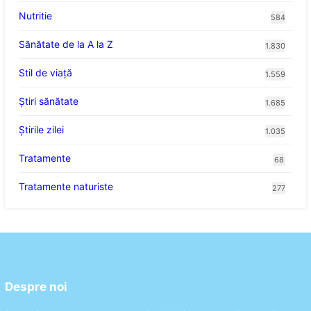
Nutritie
584
Sănătate de la A la Z
1.830
Stil de viaţă
1.559
Ştiri sănătate
1.685
Știrile zilei
1.035
Tratamente
68
Tratamente naturiste
277
Despre noi