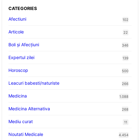
CATEGORIES
Afectiuni
102
Articole
22
Boli și Afecțiuni
346
Expertul zilei
139
Horoscop
500
Leacuri babesti/naturiste
266
Medicina
1.088
Medicina Alternativa
268
Mediu curat
11
Noutati Medicale
4.454