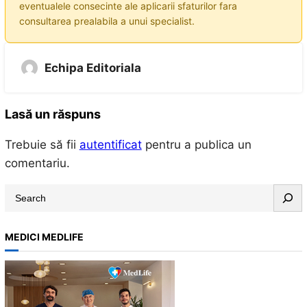
eventualele consecinte ale aplicarii sfaturilor fara
consultarea prealabila a unui specialist.
Echipa Editoriala
Lasă un răspuns
Trebuie să fii
autentificat
pentru a publica un
comentariu.
S
e
a
MEDICI MEDLIFE
r
c
h