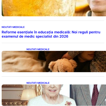
menținerea glicemiei sub control pe timpul
nopții: Ghidul specialistului
NOUTATI MEDICALE
Reforme esențiale în educația medicală: Noi reguli pentru
examenul de medic specialist din 2026
NOUTATI MEDICALE
Somnul Sănătos: Câte Ore Trebuie Să Dormi
în Funcție de Vârstă și Impactul Asupra
Sănătății
NOUTATI MEDICALE
Longevitatea în Rândul Celebrităților: Lecții
din Viața Prințului Philip și a Altora care Au
Fost Pe Punctul de a Împlini 100 de Ani