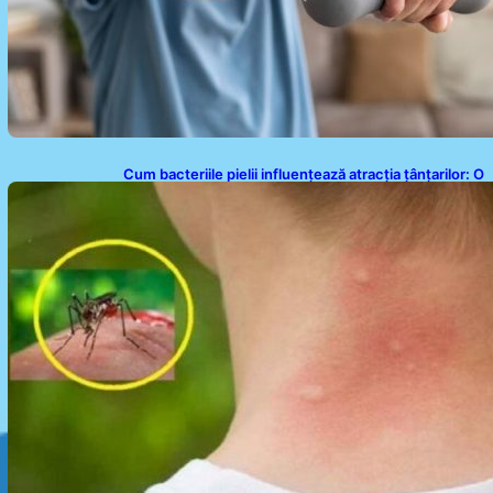
Cum bacteriile pielii influențează atracția țânțarilor: O
nouă viziune asupra alegerii victimelor