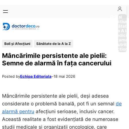
Sari
Skip
la
to
Boli si
Afectiun
conținut
content
Sănătat
de la A la
Medici
Tratame
Boli și Afecțiuni
Sănătate de la A la Z
Nutriti
Diction
Mâncărimile persistente ale pielii:
Semne de alarmă în fața cancerului
Posted by
Echipa Editoriala
–
18 mai 2026
Mâncărimile persistente ale pielii, deși adesea
considerate o problemă banală, pot fi un semnal
de
alarmă pentru
afecțiuni serioase, inclusiv cancer.
Această realitate a fost evidențiată de numeroase
studii medicale și organizații oncologice, care