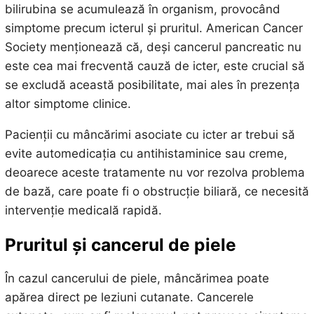
bilirubina se acumulează în organism, provocând
simptome precum icterul și pruritul. American Cancer
Society menționează că, deși cancerul pancreatic nu
este cea mai frecventă cauză de icter, este crucial să
se excludă această posibilitate, mai ales în prezența
altor simptome clinice.
Pacienții cu mâncărimi asociate cu icter ar trebui să
evite automedicația cu antihistaminice sau creme,
deoarece aceste tratamente nu vor rezolva problema
de bază, care poate fi o obstrucție biliară, ce necesită
intervenție medicală rapidă.
Pruritul și cancerul de piele
În cazul cancerului de piele, mâncărimea poate
apărea direct pe leziuni cutanate. Cancerele