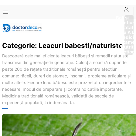
Sari
Skip
la
to
Boli si
Afectiun
conținut
content
Sănătat
de la A la
Medici
Tratame
Categorie:
Leacuri babesti/naturiste
Nutriti
Diction
Descoperă cele mai eficiente leacuri băbești și remedii naturiste
transmise din generație în generație. Colecția noastră cuprinde
peste 200 de rețete tradiționale românești pentru afecțiuni
comune: răceli, dureri de stomac, insomnii, probleme articulare și
multe altele. Fiecare leac băbesc este prezentat cu ingredientele
necesare, modul de preparare și contraindicațiile importante.
Medicina tradițională românească, validată de secole de
experiență populară, la îndemâna ta.