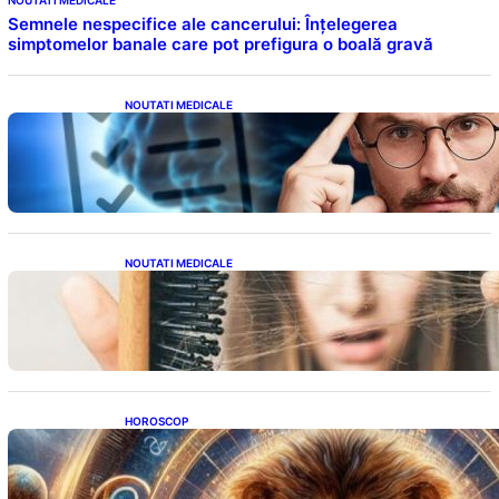
NOUTATI MEDICALE
Semnele nespecifice ale cancerului: Înțelegerea
simptomelor banale care pot prefigura o boală gravă
NOUTATI MEDICALE
Inteligența dincolo de note: Semnele unui IQ
ridicat care nu țin de școală
NOUTATI MEDICALE
Semnele unei deficiențe de proteine:
Impactul asupra sănătății tale
HOROSCOP
Portalul Leului 8/8: Oportunități de
Abundență pentru Cinci Zodii în 2026