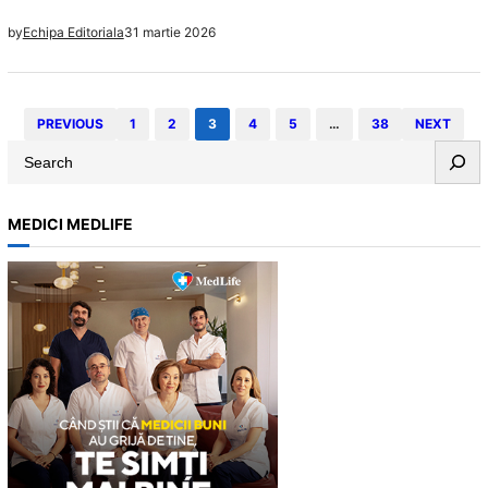
cele mai eficiente variante de ceaiuri și beneficiile lor.
31 martie 2026
by
Echipa Editoriala
PREVIOUS
1
2
3
4
5
…
38
NEXT
S
e
a
MEDICI MEDLIFE
r
c
h