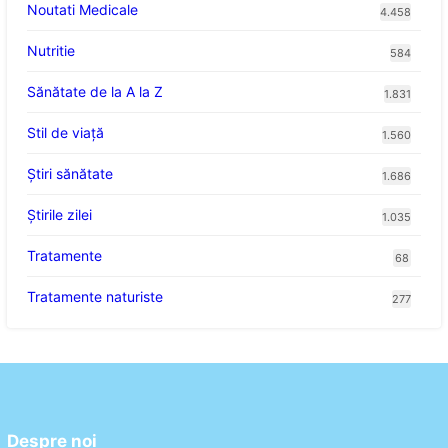
Noutati Medicale
4.458
Nutritie
584
Sănătate de la A la Z
1.831
Stil de viaţă
1.560
Ştiri sănătate
1.686
Știrile zilei
1.035
Tratamente
68
Tratamente naturiste
277
Despre noi