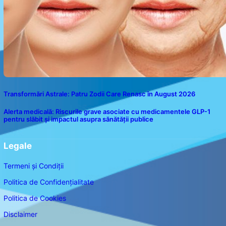
Transformări Astrale: Patru Zodii Care Renasc în August 2026
Alerta medicală: Riscurile grave asociate cu medicamentele GLP-1
pentru slăbit și impactul asupra sănătății publice
Legale
Termeni și Condiții
Politica de Confidențialitate
Politica de Cookies
Disclaimer