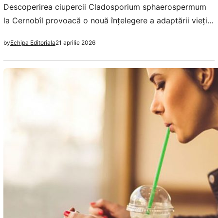
Descoperirea ciupercii Cladosporium sphaerospermum
la Cernobîl provoacă o nouă înțelegere a adaptării vieții
în medii extreme și implicațiile sale pentru viitor.
21 aprilie 2026
by
Echipa Editoriala