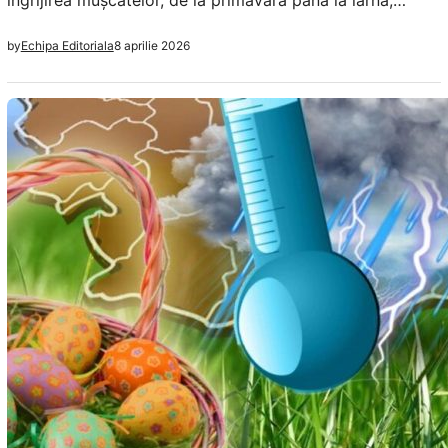
îngrijirea mușcatelor, de la primăvară până la iarnă,
pentru a asigura o dezvoltare sănătoasă și o înflorire
8 aprilie 2026
by
Echipa Editoriala
abundentă.