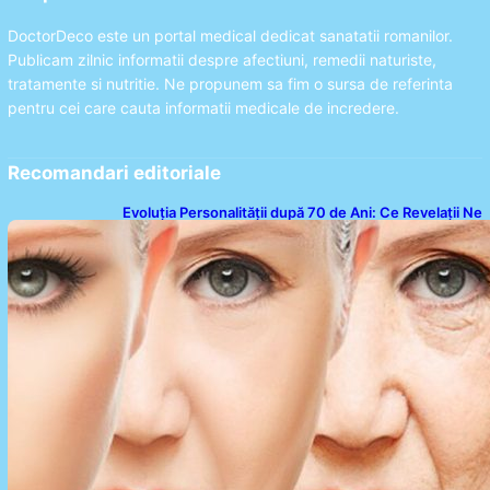
DoctorDeco este un portal medical dedicat sanatatii romanilor.
Publicam zilnic informatii despre afectiuni, remedii naturiste,
tratamente si nutritie. Ne propunem sa fim o sursa de referinta
pentru cei care cauta informatii medicale de incredere.
Recomandari editoriale
Evoluția Personalității după 70 de Ani: Ce Revelații Ne
Oferă Studiile Psihologice