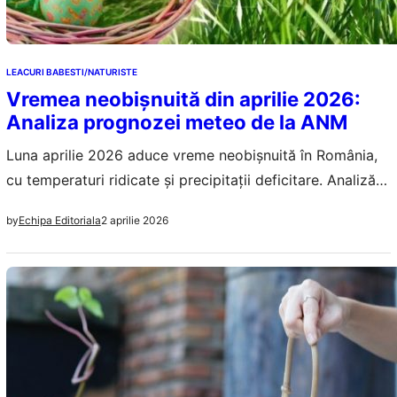
LEACURI BABESTI/NATURISTE
Vremea neobișnuită din aprilie 2026:
Analiza prognozei meteo de la ANM
Luna aprilie 2026 aduce vreme neobișnuită în România,
cu temperaturi ridicate și precipitații deficitare. Analizăm
impactul asupra agriculturii și sănătății publice.
2 aprilie 2026
by
Echipa Editoriala