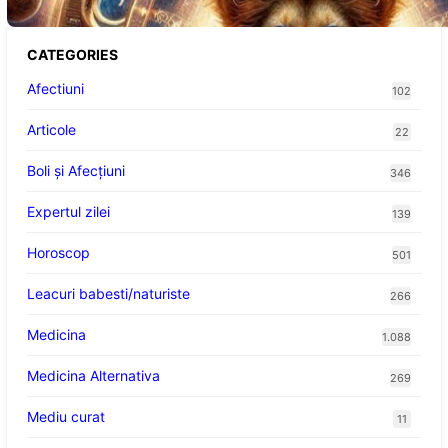
CATEGORIES
Afectiuni
102
Articole
22
Boli și Afecțiuni
346
Expertul zilei
139
Horoscop
501
Leacuri babesti/naturiste
266
Medicina
1.088
Medicina Alternativa
269
Mediu curat
11