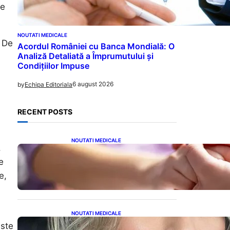
le
NOUTATI MEDICALE
. De
Acordul României cu Banca Mondială: O
Analiză Detaliată a Împrumutului și
Condițiilor Impuse
6 august 2026
by
Echipa Editoriala
RECENT POSTS
NOUTATI MEDICALE
.
Creșterea alarmantă a
cancerului la tineri: o
e
analiză detaliată a
e,
tendințelor globale
NOUTATI MEDICALE
Laura Cosoi și Povestea
este