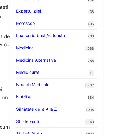
ești
Expertul zilei
138
,
Horoscop
495
Leacuri babesti/naturiste
it de
266
iv cu
Medicina
1.088
.
Medicina Alternativa
266
Mediu curat
11
Noutati Medicale
4.402
i.
Nutritie
somn
584
Sănătate de la A la Z
1.815
Stil de viaţă
1.543
, cum
Ştiri sănătate