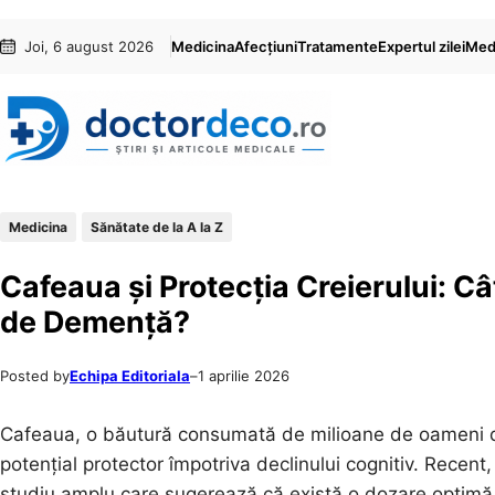
Sari
Skip
Joi, 6 august 2026
Medicina
Afecțiuni
Tratamente
Expertul zilei
Medi
la
to
conținut
content
Medicina
Sănătate de la A la Z
Cafeaua și Protecția Creierului: C
de Demență?
Posted by
Echipa Editoriala
–
1 aprilie 2026
Cafeaua, o băutură consumată de milioane de oameni din
potențial protector împotriva declinului cognitiv. Recent
studiu amplu care sugerează că există o dozare optimă 