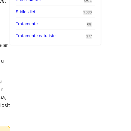
ve.
1.672
.
Știrile zilei
1.030
Tratamente
68
Tratamente naturiste
277
e ar
ru
ea
un
ua,
losit