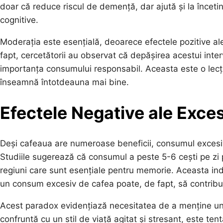
doar că reduce riscul de demență, dar ajută și la înceti
cognitive.
Moderația este esențială, deoarece efectele pozitive al
fapt, cercetătorii au observat că depășirea acestui inte
importanța consumului responsabil. Aceasta este o lecț
înseamnă întotdeauna mai bine.
Efectele Negative ale Exce
Deși cafeaua are numeroase beneficii, consumul excesiv
Studiile sugerează că consumul a peste 5-6 cești pe zi 
regiuni care sunt esențiale pentru memorie. Aceasta indi
un consum excesiv de cafea poate, de fapt, să contribui
Acest paradox evidențiază necesitatea de a menține un ec
confruntă cu un stil de viață agitat și stresant, este ten