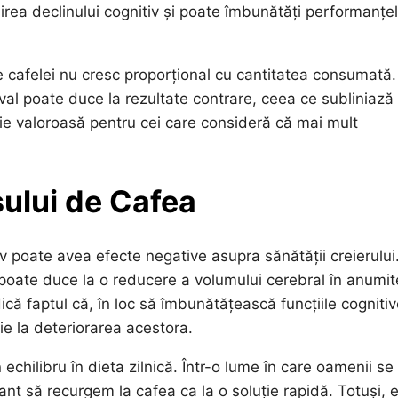
nirea declinului cognitiv și poate îmbunătăți performanțe
e cafelei nu cresc proporțional cu cantitatea consumată
rval poate duce la rezultate contrare, ceea ce subliniază
ie valoroasă pentru cei care consideră că mai mult
sului de Cafea
 poate avea efecte negative asupra sănătății creierului
poate duce la o reducere a volumului cerebral în anumit
că faptul că, în loc să îmbunătățească funcțiile cognitiv
e la deteriorarea acestora.
hilibru în dieta zilnică. Într-o lume în care oamenii se
tant să recurgem la cafea ca la o soluție rapidă. Totuși, 