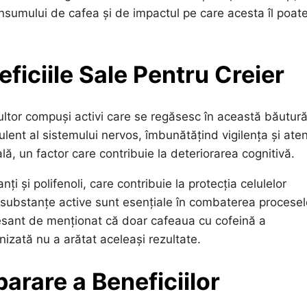
onsumului de cafea și de impactul pe care acesta îl poat
ficiile Sale Pentru Creier
multor compuși activi care se regăsesc în această băutură
lent al sistemului nervos, îmbunătățind vigilența și aten
 un factor care contribuie la deteriorarea cognitivă.
ți și polifenoli, care contribuie la protecția celulelor
te substanțe active sunt esențiale în combaterea procesel
resant de menționat că doar cafeaua cu cofeină a
izată nu a arătat aceleași rezultate.
arare a Beneficiilor