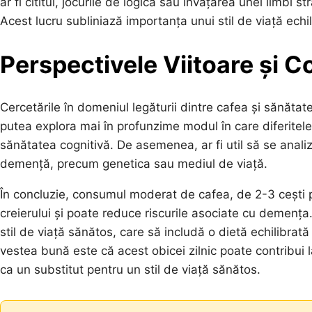
ar fi cititul, jocurile de logică sau învățarea unei limbi 
Acest lucru subliniază importanța unui stil de viață echil
Perspectivele Viitoare și C
Cercetările în domeniul legăturii dintre cafea și sănătate
putea explora mai în profunzime modul în care diferitel
sănătatea cognitivă. De asemenea, ar fi util să se analize
demență, precum genetica sau mediul de viață.
În concluzie, consumul moderat de cafea, de 2-3 cești p
creierului și poate reduce riscurile asociate cu demența.
stil de viață sănătos, care să includă o dietă echilibrată
vestea bună este că acest obicei zilnic poate contribui l
ca un substitut pentru un stil de viață sănătos.