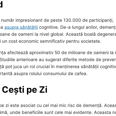
d
un număr impresionant de peste 130.000 de participanți,
ea
asupra sănătății
cognitive. De-a lungul anilor, demenț
oane de oameni la nivel global. Această boală degenera
și un cost economic semnificativ pentru societate.
ența afectează aproximativ 50 de milioane de oameni la 
Studiile anterioare au sugerat diferite metode de preven
ță pot juca un rol crucial în menținerea sănătății cognitiv
rtantă asupra rolului consumului de cafea.
Cești pe Zi
pe zi este asociat cu cel mai mic risc de demență. Acea
imă, unde beneficiile sunt cele mai evidente. Aceasta n