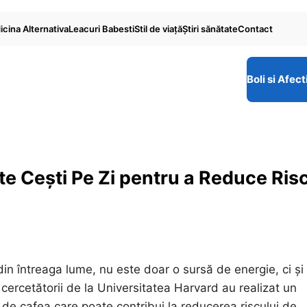
cina Alternativa
Leacuri Babesti
Stil de viaţă
Ştiri sănătate
Contact
Boli si Afect
âte Cești Pe Zi pentru a Reduce Ris
 întreaga lume, nu este doar o sursă de energie, ci și
, cercetătorii de la Universitatea Harvard au realizat un
de cafea care poate contribui la reducerea riscului de