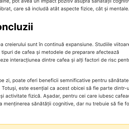
străine, pot avea un impact pozitiv asupra sănătății cogniti
ibrat, care să includă atât aspecte fizice, cât și mentale
oncluzii
a creierului sunt în continuă expansiune. Studiile viitoar
e tipuri de cafea și metodele de preparare afectează
ze interacțiunea dintre cafea și alți factori de risc pent
e zi, poate oferi beneficii semnificative pentru sănătat
 Totuși, este esențial ca acest obicei să fie parte dintr-
 și activitate fizică. Așadar, pentru cei care iubesc cafea
a menținerea sănătății cognitive, dar nu trebuie să fie fo