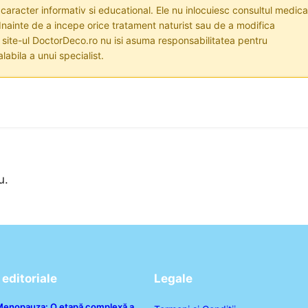
 caracter informativ si educational. Ele nu inlocuiesc consultul medica
nainte de a incepe orice tratament naturist sau de a modifica
i site-ul DoctorDeco.ro nu isi asuma responsabilitatea pentru
labila a unui specialist.
u.
editoriale
Legale
enopauza: O etapă complexă a