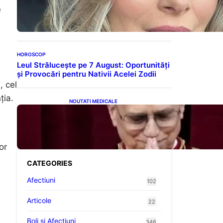
Maternității: O Călătorie
e
Plină de Dragoste și
Provocări
HOROSCOP
Leul Strălucește pe 7 August: Oportunități
și Provocări pentru Nativii Acelei Zodii
, cel
ția.
NOUTATI MEDICALE
Descoperiri Revoluționare:
Originile Papei Leon al XIV-
lea și Legăturile Sale Cu
Cuba
or
CATEGORIES
Afectiuni
102
Articole
22
Boli și Afecțiuni
346