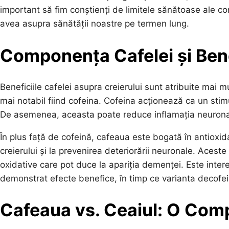
important să fim conștienți de limitele sănătoase ale c
avea asupra sănătății noastre pe termen lung.
Componența Cafelei și Bene
Beneficiile cafelei asupra creierului sunt atribuite mai 
mai notabil fiind cofeina. Cofeina acționează ca un stimu
De asemenea, aceasta poate reduce inflamația neuronală,
În plus față de cofeină, cafeaua este bogată în antioxidan
creierului și la prevenirea deteriorării neuronale. Aces
oxidative care pot duce la apariția demenței. Este inte
demonstrat efecte benefice, în timp ce varianta decofein
Cafeaua vs. Ceaiul: O Comp