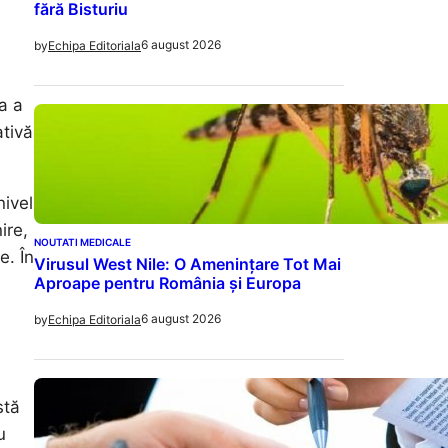
fără Bisturiu
6 august 2026
by
Echipa Editoriala
a a
tivă
nivel
ire,
NOUTATI MEDICALE
e. În
Virusul West Nile: O Amenințare Tot Mai
Aproape pentru România și Europa
6 august 2026
by
Echipa Editoriala
stă
u