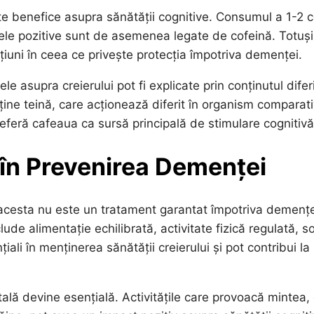
te benefice asupra sănătății cognitive. Consumul a 1-2 c
ctele pozitive sunt de asemenea legate de cofeină. Totuși
țiuni în ceea ce privește protecția împotriva demenței.
le asupra creierului pot fi explicate prin conținutul difer
nține teină, care acționează diferit în organism comparat
feră cafeaua ca sursă principală de stimulare cognitivă
ă în Prevenirea Demenței
 acesta nu este un tratament garantat împotriva demențe
lude alimentație echilibrată, activitate fizică regulată, 
iali în menținerea sănătății creierului și pot contribui la
ntală devine esențială. Activitățile care provoacă mintea