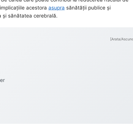
implicațiile acestora
asupra
sănătății publice și
ea și sănătatea cerebrală.
[Arata/Ascun
er
i