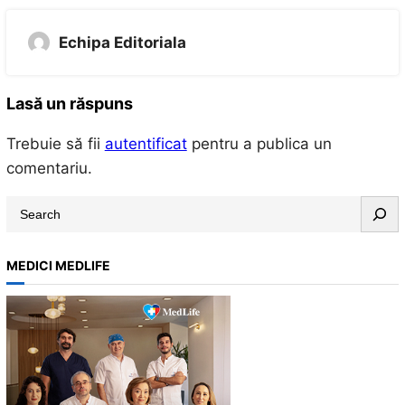
Echipa Editoriala
Lasă un răspuns
Trebuie să fii
autentificat
pentru a publica un
comentariu.
S
e
a
MEDICI MEDLIFE
r
c
h