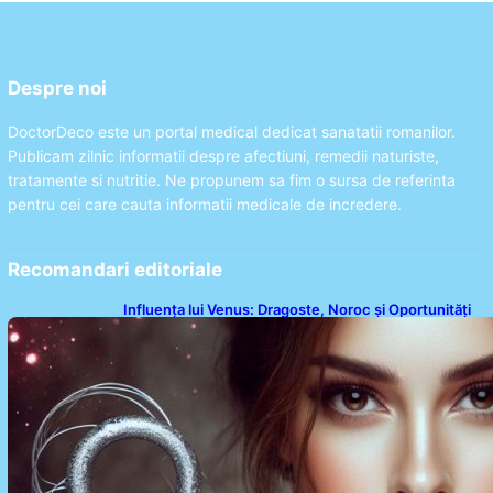
Despre noi
DoctorDeco este un portal medical dedicat sanatatii romanilor.
Publicam zilnic informatii despre afectiuni, remedii naturiste,
tratamente si nutritie. Ne propunem sa fim o sursa de referinta
pentru cei care cauta informatii medicale de incredere.
Recomandari editoriale
Influența lui Venus: Dragoste, Noroc și Oportunități
pentru Tauri și Balanțe în Weekendul 8-9 August