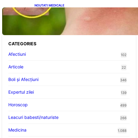
NOUTATI MEDICALE
Cum bacteriile pielii influențează atracția
țânțarilor: O nouă viziune asupra alegerii
victimelor
CATEGORIES
Afectiuni
102
Articole
22
Boli și Afecțiuni
346
Expertul zilei
139
Horoscop
499
Leacuri babesti/naturiste
266
Medicina
1.088