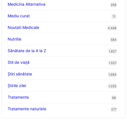
Medicina Alternativa
268
Mediu curat
11
Noutati Medicale
4.448
Nutritie
584
Sănătate de la A la Z
1.827
Stil de viaţă
1.557
Ştiri sănătate
1.684
Știrile zilei
1.035
Tratamente
68
Tratamente naturiste
277