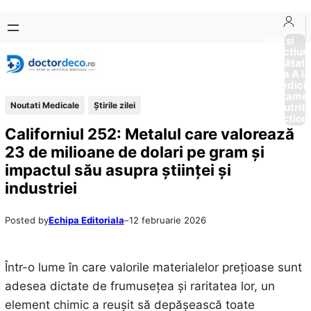
Sari
Skip
la
to
Boli si
Afectiun
conținut
content
Sănătat
de la A la
Medici
Tratame
Noutati Medicale
Știrile zilei
Nutriti
Diction
Californiul 252: Metalul care valorează
23 de milioane de dolari pe gram și
impactul său asupra științei și
industriei
Posted by
Echipa Editoriala
–
12 februarie 2026
Într-o lume în care valorile materialelor prețioase sunt
adesea dictate de frumusețea și raritatea lor, un
element chimic a reușit să depășească toate