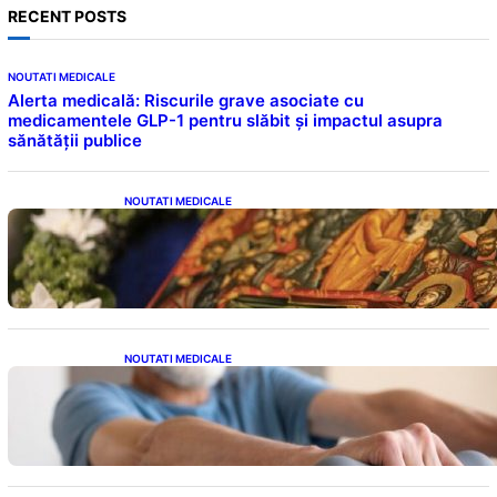
RECENT POSTS
NOUTATI MEDICALE
Alerta medicală: Riscurile grave asociate cu
medicamentele GLP-1 pentru slăbit și impactul asupra
sănătății publice
NOUTATI MEDICALE
Postul Adormirii Maicii Domnului: Tradiții,
Superstiții și Implicații Spiritualitate în 2026
NOUTATI MEDICALE
Îmbunătățirea sănătății cardiovasculare:
Patru exerciții simple pentru reducerea
tensiunii arteriale la domiciliu