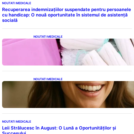
NOUTATI MEDICALE
Recuperarea indemnizațiilor suspendate pentru persoanele
cu handicap: O nouă oportunitate în sistemul de asistență
socială
NOUTATI MEDICALE
Tampoanele menstruale: O analiză profundă
a riscurilor legate de metale toxice
NOUTATI MEDICALE
Ceaiul – Băutura care protejează inima:
Descoperiri recente despre beneficiile
consumului zilnic
NOUTATI MEDICALE
Leii Strălucesc în August: O Lună a Oportunităților și
Succesului