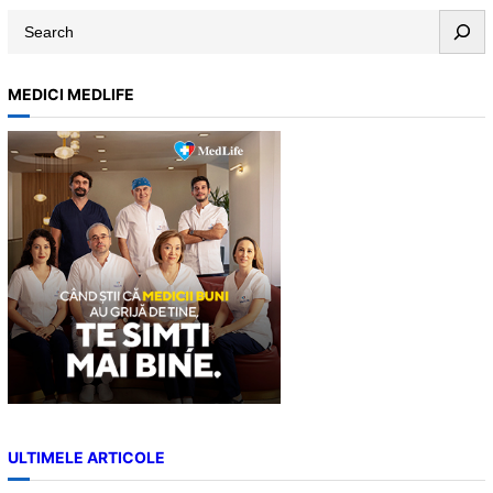
S
e
a
MEDICI MEDLIFE
r
c
h
ULTIMELE ARTICOLE