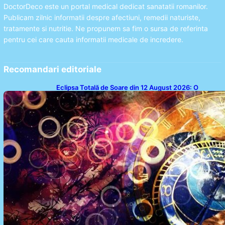
DoctorDeco este un portal medical dedicat sanatatii romanilor.
Publicam zilnic informatii despre afectiuni, remedii naturiste,
tratamente si nutritie. Ne propunem sa fim o sursa de referinta
pentru cei care cauta informatii medicale de incredere.
Recomandari editoriale
Eclipsa Totală de Soare din 12 August 2026: O
Analiză a Impactului asupra Trei Zodii și a Ciclului de
18 Ani