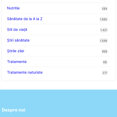
Nutritie
584
Sănătate de la A la Z
1.680
Stil de viaţă
1.421
Ştiri sănătate
1.596
Știrile zilei
968
Tratamente
68
Tratamente naturiste
277
Despre noi