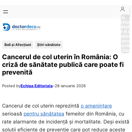
Sari
Skip
la
to
Boli si
Afectiun
conținut
content
Sănătat
de la A la
Medici
Tratame
Boli și Afecțiuni
Ştiri sănătate
Nutriti
Diction
Cancerul de col uterin în România: O
criză de sănătate publică care poate fi
prevenită
Posted by
Echipa Editoriala
–
28 ianuarie 2026
Cancerul de col uterin reprezintă
o amenințare
serioasă
pentru sănătatea
femeilor din România, cu
rate alarmante de incidență și mortalitate. Deși există
soluții eficiente de prevenție care pot reduce aceste