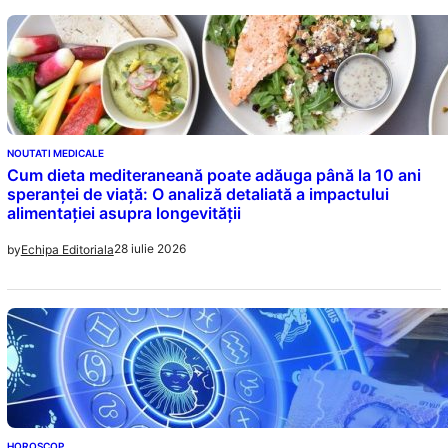
NOUTATI MEDICALE
Cum dieta mediteraneană poate adăuga până la 10 ani
speranței de viață: O analiză detaliată a impactului
alimentației asupra longevității
28 iulie 2026
by
Echipa Editoriala
HOROSCOP