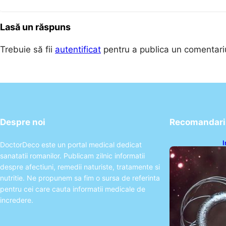
Lasă un răspuns
Trebuie să fii
autentificat
pentru a publica un comentari
Despre noi
Recomandari 
I
DoctorDeco este un portal medical dedicat
ș
sanatatii romanilor. Publicam zilnic informatii
î
despre afectiuni, remedii naturiste, tratamente si
nutritie. Ne propunem sa fim o sursa de referinta
pentru cei care cauta informatii medicale de
incredere.