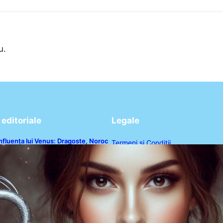
u.
editoriale
Legale
nfluența lui Venus: Dragoste, Noroc
Termeni și Condiții
i Oportunități pentru Tauri și Balanțe
n Weekendul 8-9 August
Politica de Confidențialitate
Politica de Cookies
Disclaimer
Contact