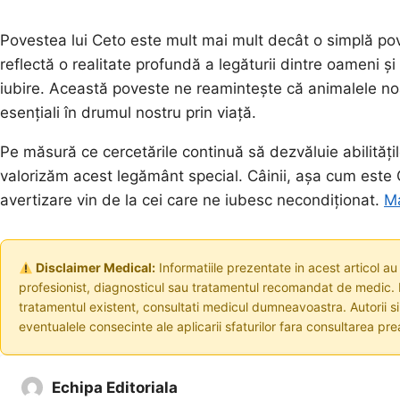
Povestea lui Ceto este mult mai mult decât o simplă pov
reflectă o realitate profundă a legăturii dintre oameni ș
iubire. Această poveste ne reamintește că animalele noa
esențiali în drumul nostru prin viață.
Pe măsură ce cercetările continuă să dezvăluie abilitățil
valorizăm acest legământ special. Câinii, așa cum este
avertizare vin de la cei care ne iubesc necondiționat.
Ma
Disclaimer Medical:
Informatiile prezentate in acest articol au
profesionist, diagnosticul sau tratamentul recomandat de medic. I
tratamentul existent, consultati medicul dumneavoastra. Autorii s
eventualele consecinte ale aplicarii sfaturilor fara consultarea prea
Echipa Editoriala