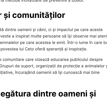
a metode inovatoare de prevenire a bolilor.
 și comunităților
ă dintre oameni și câini, ci și impactul pe care aceste
oveste a inspirat multe persoane să își observe mai aten
mnalelor pe care acestea le emit. Într-o lume în care bo
ovestea lui Ceto oferă speranță și inspirație.
e comunitare care vizează educarea publicului despre
rupuri de suport, organizații de protecție a animalelor 
nițiative, încurajând oamenii să își cunoască mai bine
legătura dintre oameni și