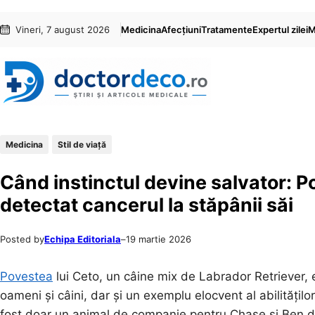
Sari
Skip
Vineri, 7 august 2026
Medicina
Afecțiuni
Tratamente
Expertul zilei
M
la
to
conținut
content
Medicina
Stil de viaţă
Când instinctul devine salvator: Po
detectat cancerul la stăpânii săi
Posted by
Echipa Editoriala
–
19 martie 2026
Povestea
lui Ceto, un câine mix de Labrador Retriever, 
oameni și câini, dar și un exemplu elocvent al abilitățil
fost doar un animal de companie pentru Chase și Ben din