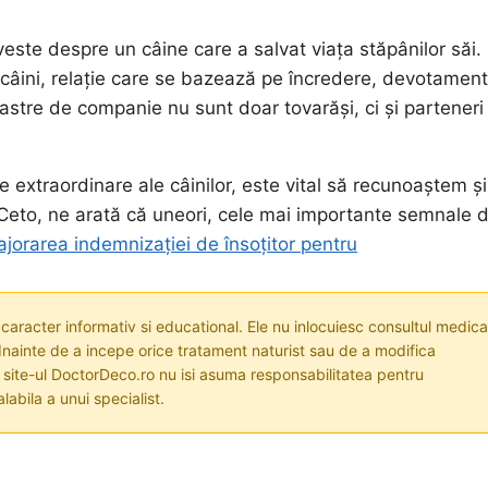
este despre un câine care a salvat viața stăpânilor săi.
i câini, relație care se bazează pe încredere, devotament
stre de companie nu sunt doar tovarăși, ci și parteneri
e extraordinare ale câinilor, este vital să recunoaștem și
 Ceto, ne arată că uneori, cele mai importante semnale 
jorarea indemnizației de însoțitor pentru
 caracter informativ si educational. Ele nu inlocuiesc consultul medica
nainte de a incepe orice tratament naturist sau de a modifica
i site-ul DoctorDeco.ro nu isi asuma responsabilitatea pentru
labila a unui specialist.