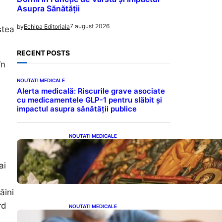
Asupra Sănătății
7 august 2026
by
Echipa Editoriala
stea
RECENT POSTS
în
NOUTATI MEDICALE
Alerta medicală: Riscurile grave asociate
cu medicamentele GLP-1 pentru slăbit și
impactul asupra sănătății publice
NOUTATI MEDICALE
Postul Adormirii Maicii
Domnului: Tradiții,
Superstiții și Implicații
ai
Spiritualitate în 2026
âini
rd
NOUTATI MEDICALE
Îmbunătățirea sănătății