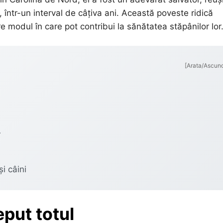
într-un interval de câțiva ani. Această poveste ridică
re modul în care pot contribui la sănătatea stăpânilor lor
[Arata/Ascun
r
i câini
eput totul