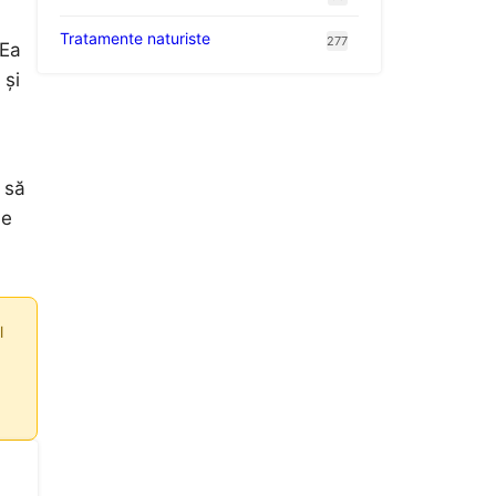
Tratamente naturiste
277
 Ea
 și
 să
de
l