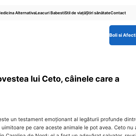
edicina Alternativa
Leacuri Babesti
Stil de viaţă
Ştiri sănătate
Contact
Boli si Afect
vestea lui Ceto, câinele care a
este un testament emoționant al legăturii profunde dintr
or uimitoare pe care aceste animale le pot avea. Ceto nu 
 Carolina de Nord; el a fost un adevărat salvator, reuș