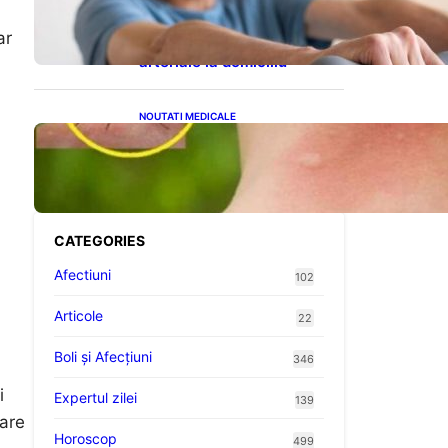
cardiovasculare: Patru
exerciții simple pentru
ar
reducerea tensiunii
arteriale la domiciliu
i
NOUTATI MEDICALE
Cum bacteriile pielii
influențează atracția
țânțarilor: O nouă viziune
asupra alegerii victimelor
CATEGORIES
Afectiuni
102
Articole
22
Boli și Afecțiuni
346
i
Expertul zilei
139
care
Horoscop
499