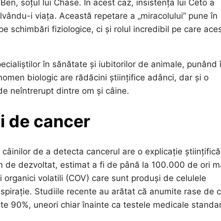
en, soțul lui Chase. În acest caz, insistența lui Ceto a
lvându-i viața. Această repetare a „miracolului” pune în
e schimbări fiziologice, ci și rolul incredibil pe care ace
ecialiștilor în sănătate și iubitorilor de animale, punând 
omen biologic are rădăcini științifice adânci, dar și o
e neîntrerupt dintre om și câine.
ui de cancer
inilor de a detecta cancerul are o explicație științifică
m de dezvoltat, estimat a fi de până la 100.000 de ori m
organici volatili (COV) care sunt produși de celulele
nspirație. Studiile recente au arătat că anumite rase de c
ste 90%, uneori chiar înainte ca testele medicale standa