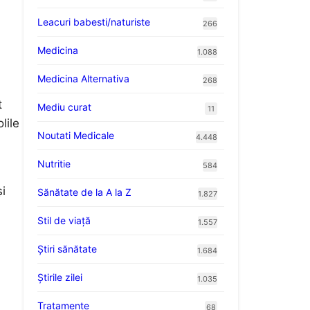
Leacuri babesti/naturiste
266
Medicina
1.088
Medicina Alternativa
268
t
Mediu curat
11
lile
Noutati Medicale
4.448
Nutritie
584
și
Sănătate de la A la Z
1.827
Stil de viaţă
1.557
Ştiri sănătate
1.684
Știrile zilei
1.035
Tratamente
68