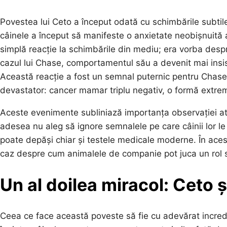
Povestea lui Ceto a început odată cu schimbările subtil
câinele a început să manifeste o anxietate neobișnuită
simplă reacție la schimbările din mediu; era vorba despr
cazul lui Chase, comportamentul său a devenit mai insis
Această reacție a fost un semnal puternic pentru Chase, 
devastator: cancer mamar triplu negativ, o formă extrem
Aceste evenimente subliniază importanța observației 
adesea nu aleg să ignore semnalele pe care câinii lor le 
poate depăși chiar și testele medicale moderne. În aces
caz despre cum animalele de companie pot juca un rol se
Un al doilea miracol: Ceto ș
Ceea ce face această poveste să fie cu adevărat incredib