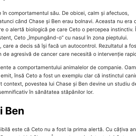
e în comportamentul său. De obicei, calm și afectuos,
 atunci când Chase și Ben erau bolnavi. Aceasta nu era 
e o alertă biologică pe care Ceto o percepea instinctiv. 
tent, Ceto „împungând-o” cu nasul în zona pieptului.
care a decis să își facă un autocontrol. Rezultatul a fo
 de agresivă de cancer care necesită o intervenție rapi
atente a comportamentului animalelor de companie. Oam
emit, însă Ceto a fost un exemplu clar că instinctul cani
t context, povestea lui Chase și Ben devine un studiu d
mnificativ în sănătatea stăpânilor lor.
i Ben
ilă este că Ceto nu a fost la prima alertă. Cu câțiva an