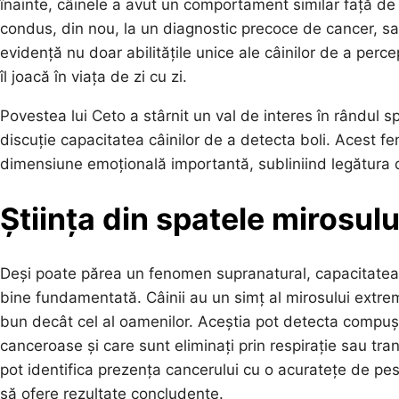
înainte, câinele a avut un comportament similar față de B
condus, din nou, la un diagnostic precoce de cancer, sa
evidență nu doar abilitățile unice ale câinilor de a percep
îl joacă în viața de zi cu zi.
Povestea lui Ceto a stârnit un val de interes în rândul sp
discuție capacitatea câinilor de a detecta boli. Acest fen
dimensiune emoțională importantă, subliniind legătura d
Știința din spatele mirosul
Deși poate părea un fenomen supranatural, capacitatea câ
bine fundamentată. Câinii au un simț al mirosului extre
bun decât cel al oamenilor. Aceștia pot detecta compuși 
canceroase și care sunt eliminați prin respirație sau tra
pot identifica prezența cancerului cu o acuratețe de pe
să ofere rezultate concludente.