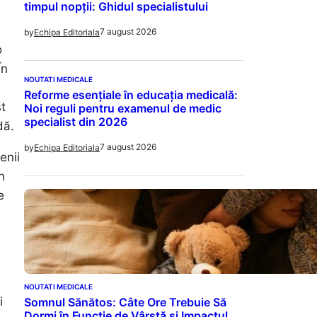
timpul nopții: Ghidul specialistului
7 august 2026
by
Echipa Editoriala
o
În
NOUTATI MEDICALE
Reforme esențiale în educația medicală:
st
Noi reguli pentru examenul de medic
specialist din 2026
dă.
7 august 2026
by
Echipa Editoriala
enii
n
e
NOUTATI MEDICALE
i
Somnul Sănătos: Câte Ore Trebuie Să
Dormi în Funcție de Vârstă și Impactul