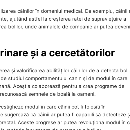
lizarea câinilor în domeniul medical. De exemplu, câinii 
nte, ajutând astfel la creșterea ratei de supraviețuire a
area bolilor, unde animalele de companie ar putea deven
inare și a cercetătorilor
ea și valorificarea abilităților câinilor de a detecta boli.
ați de studiul comportamentului canin și de modul în care
umană. Aceștia colaborează pentru a crea programe de
să recunoască semnele de boală la oameni.
estigheze modul în care câinii pot fi folosiți în
e sugerează că câinii ar putea fi capabili să detecteze ș
orectal. Aceste progrese ar putea revoluționa modul în 