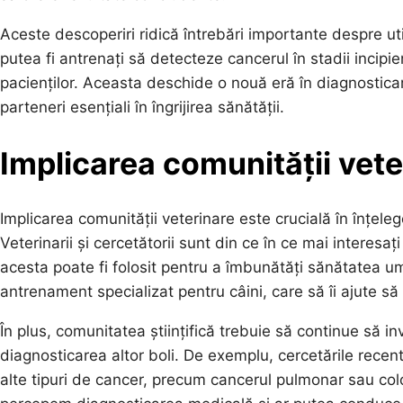
Aceste descoperiri ridică întrebări importante despre uti
putea fi antrenați să detecteze cancerul în stadii incipie
pacienților. Aceasta deschide o nouă eră în diagnostic
parteneri esențiali în îngrijirea sănătății.
Implicarea comunității veter
Implicarea comunității veterinare este crucială în înțeleger
Veterinarii și cercetătorii sunt din ce în ce mai interes
acesta poate fi folosit pentru a îmbunătăți sănătatea 
antrenament specializat pentru câini, care să îi ajute 
În plus, comunitatea științifică trebuie să continue să inv
diagnosticarea altor boli. De exemplu, cercetările recent
alte tipuri de cancer, precum cancerul pulmonar sau col