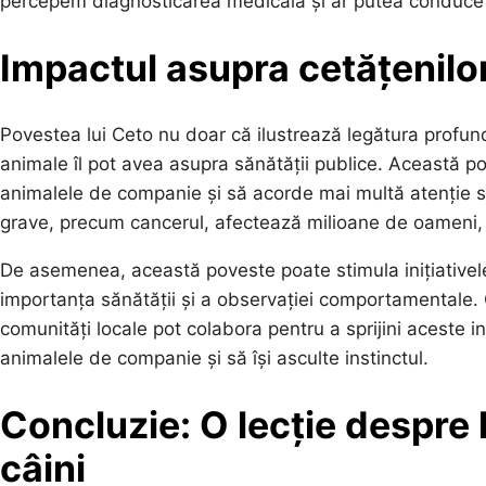
percepem diagnosticarea medicală și ar putea conduce l
Impactul asupra cetățenilor
Povestea lui Ceto nu doar că ilustrează legătura profund
animale îl pot avea asupra sănătății publice. Această p
animalele de companie și să acorde mai multă atenție se
grave, precum cancerul, afectează milioane de oameni, p
De asemenea, această poveste poate stimula inițiativel
importanța sănătății și a observației comportamentale. G
comunități locale pot colabora pentru a sprijini aceste i
animalele de companie și să își asculte instinctul.
Concluzie: O lecție despre 
câini