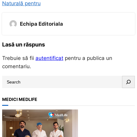
Naturală pentru
Echipa Editoriala
Lasă un răspuns
Trebuie să fii
autentificat
pentru a publica un
comentariu.
S
e
a
MEDICI MEDLIFE
r
c
h