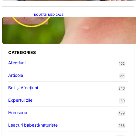
NOUTATI MEDICALE
Cum bacteriile pielii influențează atracția
țânțarilor: O nouă viziune asupra alegerii
victimelor
CATEGORIES
Afectiuni
102
Articole
22
Boli și Afecțiuni
346
Expertul zilei
139
Horoscop
499
Leacuri babesti/naturiste
266