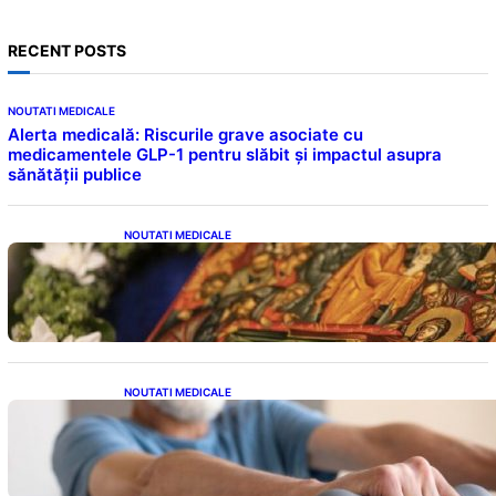
RECENT POSTS
NOUTATI MEDICALE
Alerta medicală: Riscurile grave asociate cu
medicamentele GLP-1 pentru slăbit și impactul asupra
sănătății publice
NOUTATI MEDICALE
Postul Adormirii Maicii Domnului: Tradiții,
Superstiții și Implicații Spiritualitate în 2026
NOUTATI MEDICALE
Îmbunătățirea sănătății cardiovasculare:
Patru exerciții simple pentru reducerea
tensiunii arteriale la domiciliu