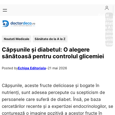
Sari
Skip
la
to
Boli si
Afectiun
conținut
content
Sănătat
de la A la
Medici
Tratame
Noutati Medicale
Sănătate de la A la Z
Nutriti
Diction
Căpșunile și diabetul: O alegere
sănătoasă pentru controlul glicemiei
Posted by
Echipa Editoriala
–
21 mai 2026
Căpșunile, aceste fructe delicioase și bogate în
nutrienți, sunt adesea percepute cu scepticism de
persoanele care suferă de diabet. Însă, pe baza
cercetărilor recente și a expertizei endocrinologilor, se
conturează o imagine pozitivă a acestor fructe în