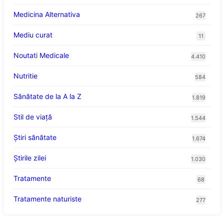
Medicina Alternativa
267
Mediu curat
11
Noutati Medicale
4.410
Nutritie
584
Sănătate de la A la Z
1.819
Stil de viaţă
1.544
Ştiri sănătate
1.674
Știrile zilei
1.030
Tratamente
68
Tratamente naturiste
277