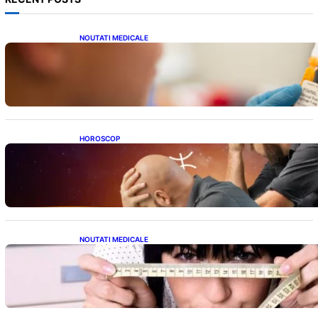
NOUTATI MEDICALE
Revoluția Vaccinurilor: Primul Vaccin
Experimental Împotriva Cancerului de Colon
în Studiu Uman
HOROSCOP
Mituri și Realități: Ce Spun Astrologii Despre
Sufletele Bătrâne și Lunile de Naștere
NOUTATI MEDICALE
Inovație Revoluționară în Tratamentul
Obezității: Gastroplastie Endoscopică fără
Bisturiu