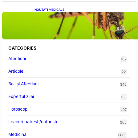
NOUTATI MEDICALE
Virusul West Nile: O Amenințare Tot Mai
Aproape pentru România și Europa
CATEGORIES
Afectiuni
102
Articole
22
Boli și Afecțiuni
346
Expertul zilei
138
Horoscop
497
Leacuri babesti/naturiste
266
Medicina
1.088