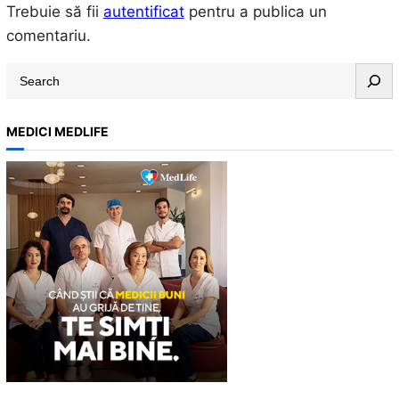
Trebuie să fii
autentificat
pentru a publica un
comentariu.
S
e
a
MEDICI MEDLIFE
r
c
h