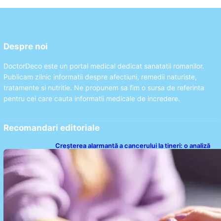
Despre noi
DoctorDeco este un portal medical dedicat sanatatii romanilor.
Publicam zilnic informatii despre afectiuni, remedii naturiste,
tratamente si nutritie. Ne propunem sa fim o sursa de referinta
pentru cei care cauta informatii medicale de incredere.
Recomandari editoriale
Creșterea alarmantă a cancerului la tineri: o analiză
detaliată a tendințelor globale