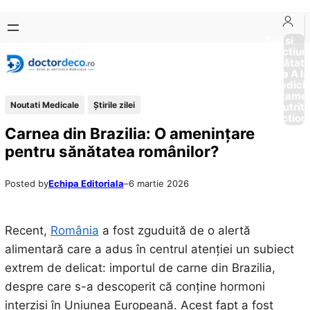
Sari
Skip
la
to
Boli si
Afectiun
conținut
content
Sănătat
de la A la
Medici
Tratame
Noutati Medicale
Știrile zilei
Nutriti
Diction
Carnea din Brazilia: O amenințare
pentru sănătatea românilor?
Posted by
Echipa Editoriala
–
6 martie 2026
Recent,
România
a fost zguduită de o alertă
alimentară care a adus în centrul atenției un subiect
extrem de delicat: importul de carne din Brazilia,
despre care s-a descoperit că conține hormoni
interziși în Uniunea Europeană. Acest fapt a fost