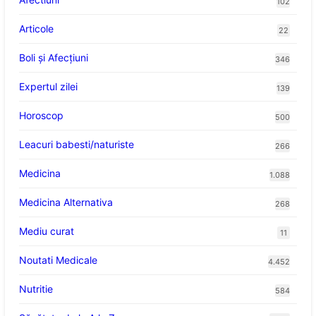
102
Articole
22
Boli și Afecțiuni
346
Expertul zilei
139
Horoscop
500
Leacuri babesti/naturiste
266
Medicina
1.088
Medicina Alternativa
268
Mediu curat
11
Noutati Medicale
4.452
Nutritie
584