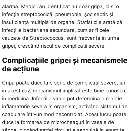
alarmă. Medicii au identificat nu doar gripa, ci și o
infecție streptococică, pneumonie, șoc septic și
insuficiență multiplă de organe. Statisticile arată că
infecțiile bacteriene secundare, cum ar fi cele
cauzate de Streptococcus, sunt frecvente în urma
gripei, crescând riscul de complicații severe.
Complicațiile gripei și mecanismele
de acțiune
Gripa poate duce la o serie de complicații severe, iar
în acest caz, mecanismul implicat este bine cunoscut
în medicină. Infecțiile virale pot determina o reacție
inflamatorie severă în organism, activând sistemul de
coagulare într-un mod necontrolat. Acest lucru poate
duce la formarea de microcheaguri în vasele de
sânge, blocând astfel circulația sanguină în anumite