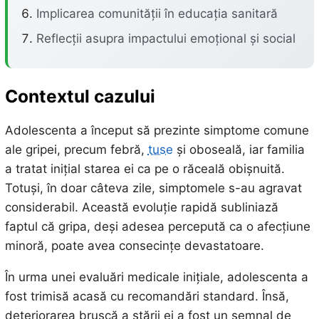
Implicarea comunității în educația sanitară
Reflecții asupra impactului emoțional și social
Contextul cazului
Adolescenta a început să prezinte simptome comune
ale gripei, precum febră,
tuse
și oboseală, iar familia
a tratat inițial starea ei ca pe o răceală obișnuită.
Totuși, în doar câteva zile, simptomele s-au agravat
considerabil. Această evoluție rapidă subliniază
faptul că gripa, deși adesea percepută ca o afecțiune
minoră, poate avea consecințe devastatoare.
În urma unei evaluări medicale inițiale, adolescenta a
fost trimisă acasă cu recomandări standard. Însă,
deteriorarea bruscă a stării ei a fost un semnal de