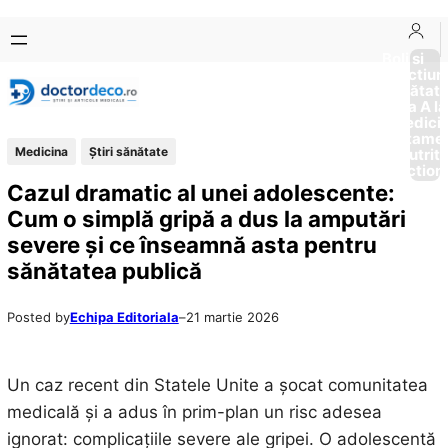
Sari
Skip
la
to
Boli si
Afectiun
conținut
content
Sănătat
de la A la
Medici
Tratame
Medicina
Ştiri sănătate
Nutriti
Diction
Cazul dramatic al unei adolescente:
Cum o simplă gripă a dus la amputări
severe și ce înseamnă asta pentru
sănătatea publică
Posted by
Echipa Editoriala
–
21 martie 2026
Un caz recent din Statele Unite a șocat comunitatea
medicală și a adus în prim-plan un risc adesea
ignorat: complicațiile severe ale gripei. O adolescentă