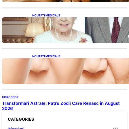
NOUTATI MEDICALE
Longevitatea în Rândul Celebrităților: Lecții
din Viața Prințului Philip și a Altora care Au
Fost Pe Punctul de a Împlini 100 de Ani
NOUTATI MEDICALE
Evoluția Personalității după 70 de Ani: Ce
Revelații Ne Oferă Studiile Psihologice
HOROSCOP
Transformări Astrale: Patru Zodii Care Renasc în August
2026
CATEGORIES
Afectiuni