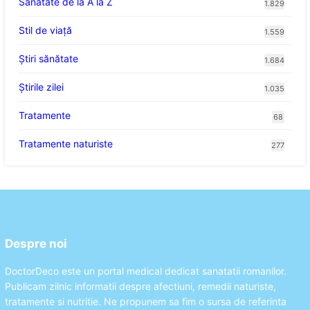
Sănătate de la A la Z
1.829
Stil de viaţă
1.559
Ştiri sănătate
1.684
Știrile zilei
1.035
Tratamente
68
Tratamente naturiste
277
Despre noi
DoctorDeco este un portal medical dedicat sanatatii romanilor.
Publicam zilnic informatii despre afectiuni, remedii naturiste,
tratamente si nutritie. Ne propunem sa fim o sursa de referinta