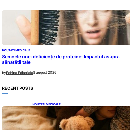
NOUTATI MEDICALE
Semnele unei deficiențe de proteine: Impactul asupra
sănătății tale
8 august 2026
by
Echipa Editoriala
RECENT POSTS
NOUTATI MEDICALE
Somnul Sănătos: Câte Ore Trebuie Să Dormi
în Funcție de Vârstă și Impactul Asupra
Sănătății