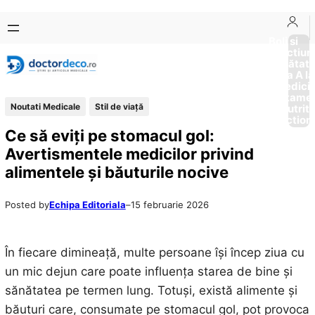
Sari
Skip
la
to
Boli si
Afectiun
conținut
content
Sănătat
de la A la
Medici
Tratame
Noutati Medicale
Stil de viaţă
Nutriti
Diction
Ce să eviți pe stomacul gol:
Avertismentele medicilor privind
alimentele și băuturile nocive
Posted by
Echipa Editoriala
–
15 februarie 2026
În fiecare dimineață, multe persoane își încep ziua cu
un mic dejun care poate influența starea de bine și
sănătatea pe termen lung. Totuși, există alimente și
băuturi care, consumate pe stomacul gol, pot provoca