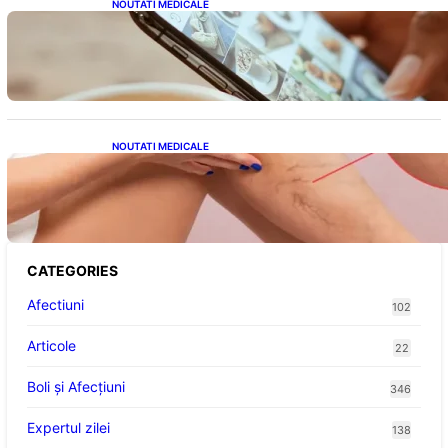
NOUTATI MEDICALE
Revoluția Bateriilor pentru Telefoane:
Avantaje, Provocări și Viitorul Tehnologiei
Energetice
NOUTATI MEDICALE
Varicele și Umflarea Picioarelor pe Caniculă:
Înțelegerea Simptomelor și Măsurilor de
Prevenție
CATEGORIES
Afectiuni
102
Articole
22
Boli și Afecțiuni
346
Expertul zilei
138