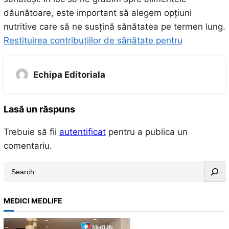
dăunătoare, este important să alegem opțiuni
nutritive care să ne susțină sănătatea pe termen lung.
Restituirea contribuțiilor de sănătate pentru
Echipa Editoriala
Lasă un răspuns
Trebuie să fii
autentificat
pentru a publica un
comentariu.
S
e
a
MEDICI MEDLIFE
r
c