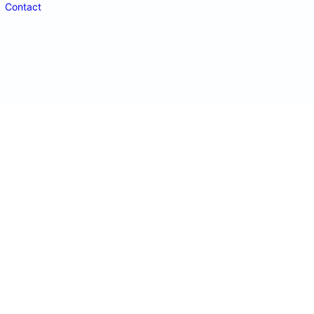
Contact
doctordeco.ro
©2026. All Rights Reserved.