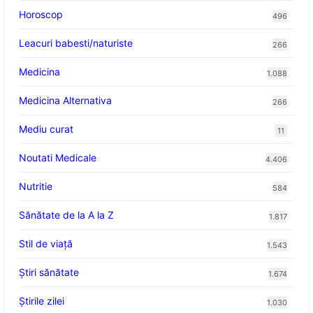
Horoscop
496
Leacuri babesti/naturiste
266
Medicina
1.088
Medicina Alternativa
266
Mediu curat
11
Noutati Medicale
4.406
Nutritie
584
Sănătate de la A la Z
1.817
Stil de viaţă
1.543
Ştiri sănătate
1.674
Știrile zilei
1.030