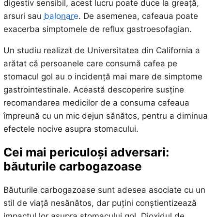
digestiv sensibil, acest lucru poate duce la greață,
arsuri sau
balonare
. De asemenea, cafeaua poate
exacerba simptomele de reflux gastroesofagian.
Un studiu realizat de Universitatea din California a
arătat că persoanele care consumă cafea pe
stomacul gol au o incidență mai mare de simptome
gastrointestinale. Această descoperire susține
recomandarea medicilor de a consuma cafeaua
împreună cu un mic dejun sănătos, pentru a diminua
efectele nocive asupra stomacului.
Cei mai periculoși adversari:
băuturile carbogazoase
Băuturile carbogazoase sunt adesea asociate cu un
stil de viață nesănătos, dar puțini conștientizează
impactul lor asupra stomacului gol. Dioxidul de