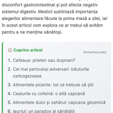
disconfort gastrointestinal și pot afecta negativ
sistemul digestiv. Medicii subliniază importanța
alegerilor alimentare făcute la prima masă a zilei, iar
în acest articol vom explora ce ar trebui să evităm
pentru a ne menține sănătoși.
Cuprins articol
[Arata/Ascunde]
Cafeaua: prieten sau dușman?
Cei mai periculoși adversari: băuturile
carbogazoase
Alimentele picante: tot ce trebuie să știi
Ceaiurile cu cofeină: o altă capcană
Alimentele dulci și zahărul: capcana glicemică
Iaurtul: un paradox al sănătății