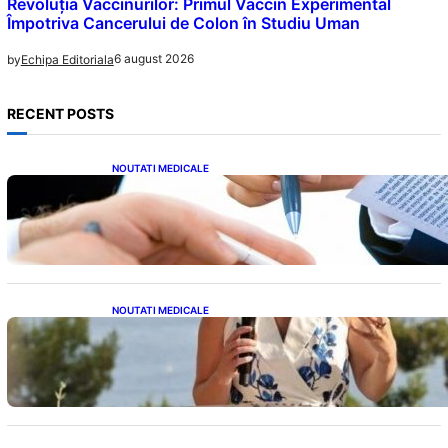
Revoluția Vaccinurilor: Primul Vaccin Experimental
Împotriva Cancerului de Colon în Studiu Uman
6 august 2026
by
Echipa Editoriala
RECENT POSTS
NOUTATI MEDICALE
Acordul României cu Banca Mondială: O
Analiză Detaliată a Împrumutului și
Condițiilor Impuse
NOUTATI MEDICALE
Nașterea prințesei Eugenie la Lisabona: O
alegere plină de semnificație pentru familia
regală britanică