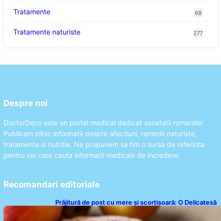
Tratamente
68
Tratamente naturiste
277
Despre noi
DoctorDeco este un portal medical dedicat sanatatii romanilor.
Publicam zilnic informatii despre afectiuni, remedii naturiste,
tratamente si nutritie. Ne propunem sa fim o sursa de referinta
pentru cei care cauta informatii medicale de incredere.
Recomandari editoriale
Prăjitură de post cu mere și scorțișoară: O Delicatesă
Dulce pentru Postul Adormirii Maicii Domnului