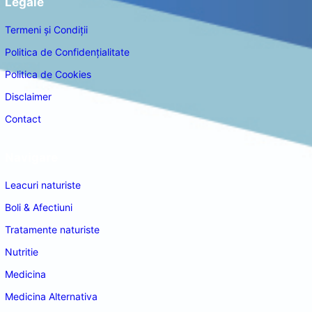
Legale
Termeni și Condiții
Politica de Confidențialitate
Politica de Cookies
Disclaimer
Contact
Navigare
Leacuri naturiste
Boli & Afectiuni
Tratamente naturiste
Nutritie
Medicina
Medicina Alternativa