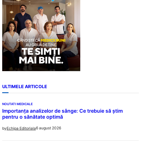
h
ULTIMELE ARTICOLE
NOUTATI MEDICALE
Importanța analizelor de sânge: Ce trebuie să știm
pentru o sănătate optimă
6 august 2026
by
Echipa Editoriala