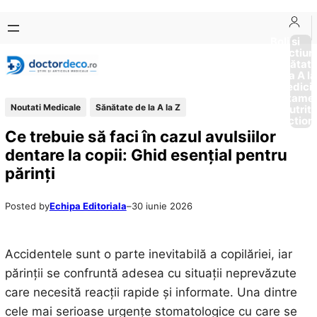
Sari
Skip
la
to
Boli si
Afectiun
conținut
content
Sănătat
de la A la
Medici
Tratame
Noutati Medicale
Sănătate de la A la Z
Nutriti
Diction
Ce trebuie să faci în cazul avulsiilor
dentare la copii: Ghid esențial pentru
părinți
Posted by
Echipa Editoriala
–
30 iunie 2026
Accidentele sunt o parte inevitabilă a copilăriei, iar
părinții se confruntă adesea cu situații neprevăzute
care necesită reacții rapide și informate. Una dintre
cele mai serioase urgențe stomatologice cu care se