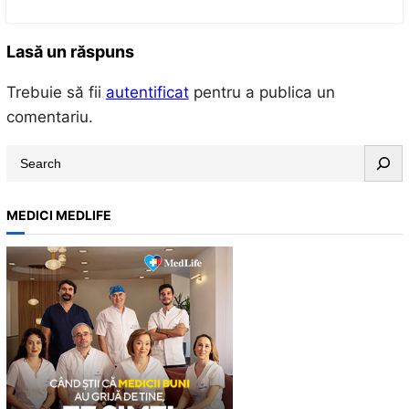
Lasă un răspuns
Trebuie să fii
autentificat
pentru a publica un
comentariu.
S
e
a
MEDICI MEDLIFE
r
c
h