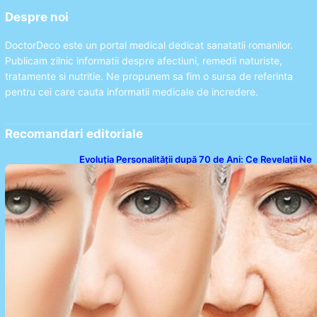
Despre noi
DoctorDeco este un portal medical dedicat sanatatii romanilor.
Publicam zilnic informatii despre afectiuni, remedii naturiste,
tratamente si nutritie. Ne propunem sa fim o sursa de referinta
pentru cei care cauta informatii medicale de incredere.
Recomandari editoriale
Evoluția Personalității după 70 de Ani: Ce Revelații Ne
Oferă Studiile Psihologice