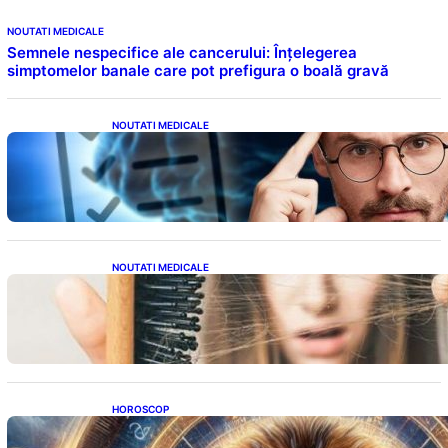
NOUTATI MEDICALE
Semnele nespecifice ale cancerului: Înțelegerea
simptomelor banale care pot prefigura o boală gravă
NOUTATI MEDICALE
Inteligența dincolo de note: Semnele unui IQ
ridicat care nu țin de școală
NOUTATI MEDICALE
Semnele unei deficiențe de proteine:
Impactul asupra sănătății tale
HOROSCOP
Portalul Leului 8/8: Oportunități de