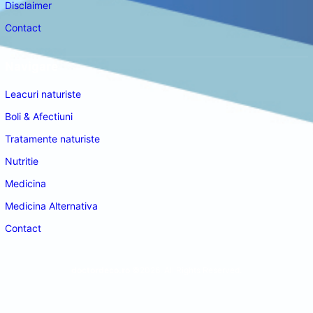
Disclaimer
Contact
Navigare
Leacuri naturiste
Boli & Afectiuni
Tratamente naturiste
Nutritie
Medicina
Medicina Alternativa
Contact
doctordeco.ro
©2026. All Rights Reserved.