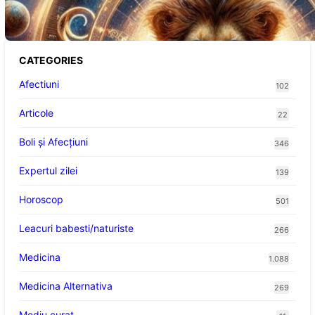
Abundență pentru Cinci Zodii în 2026
CATEGORIES
Afectiuni
102
Articole
22
Boli și Afecțiuni
346
Expertul zilei
139
Horoscop
501
Leacuri babesti/naturiste
266
Medicina
1.088
Medicina Alternativa
269
Mediu curat