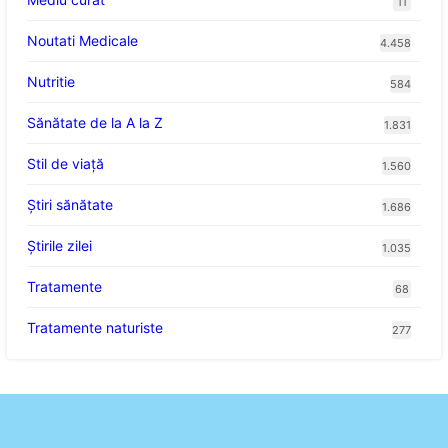
11
Noutati Medicale
4.458
Nutritie
584
Sănătate de la A la Z
1.831
Stil de viaţă
1.560
Ştiri sănătate
1.686
Știrile zilei
1.035
Tratamente
68
Tratamente naturiste
277