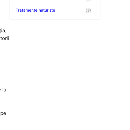
Tratamente naturiste
277
ia,
orii
 la
n
 pe