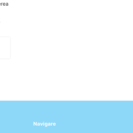
erea
u
Navigare