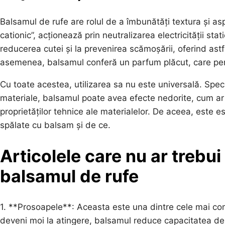
Balsamul de rufe are rolul de a îmbunătăți textura și asp
cationic”, acționează prin neutralizarea electricității stati
reducerea cutei și la prevenirea scămoșării, oferind astfe
asemenea, balsamul conferă un parfum plăcut, care per
Cu toate acestea, utilizarea sa nu este universală. Special
materiale, balsamul poate avea efecte nedorite, cum ar 
proprietăților tehnice ale materialelor. De aceea, este e
spălate cu balsam și de ce.
Articolele care nu ar trebui
balsamul de rufe
1. **Prosoapele**: Aceasta este una dintre cele mai com
deveni moi la atingere, balsamul reduce capacitatea de a