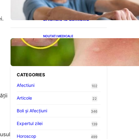
cardiovasculare: Patru
exerciții simple pentru
reducerea tensiunii
i.
arteriale la domiciliu
NOUTATI MEDICALE
Cum bacteriile pielii
influențează atracția
țânțarilor: O nouă viziune
asupra alegerii victimelor
CATEGORIES
Afectiuni
102
ății
Articole
22
Boli și Afecțiuni
346
Expertul zilei
139
pusul
Horoscop
499