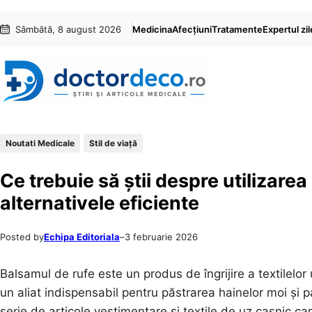
Sari
Skip
Sâmbătă, 8 august 2026
Medicina
Afecțiuni
Tratamente
Expertul zil
la
to
conținut
content
Noutati Medicale
Stil de viaţă
Ce trebuie să știi despre utilizarea
alternativele eficiente
Posted by
Echipa Editoriala
–
3 februarie 2026
Balsamul de rufe este un produs de îngrijire a textilelor 
un aliat indispensabil pentru păstrarea hainelor moi și p
serie de articole vestimentare și textile de uz casnic ca