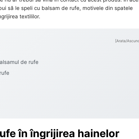
ebui să le speli cu balsam de rufe, motivele din spatele
ijirea textililor.
[Arata/Ascun
balsamul de rufe
rufe
fe în îngrijirea hainelor