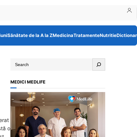
iuni
Sănătate de la A la Z
Medicina
Tratamente
Nutritie
Dictionar
S
e
a
MEDICI MEDLIFE
r
c
h
erat
stă o
st