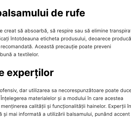
 balsamului de rufe
e creat să absoarbă, să respire sau să elimine transpiraț
icați întotdeauna eticheta produsului, deoarece producăt
e recomandată. Această precauție poate preveni
bună a textilelor.
e experților
ofensiv, dar utilizarea sa necorespunzătoare poate duce
Înțelegerea materialelor și a modului în care acestea
nținerea calității și funcționalității hainelor. Experții î
ă și mai informată a utilizării balsamului, punând accent