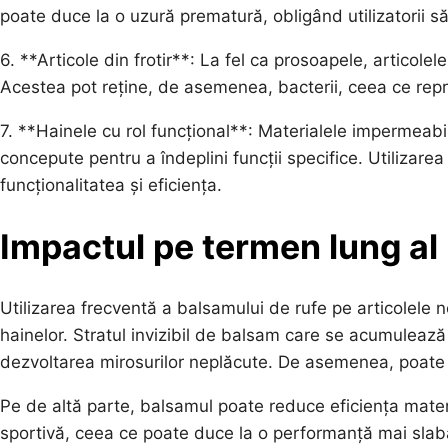
poate duce la o uzură prematură, obligând utilizatorii să
6. **Articole din frotir**: La fel ca prosoapele, articolel
Acestea pot reține, de asemenea, bacterii, ceea ce rep
7. **Hainele cu rol funcțional**: Materialele impermeabil
concepute pentru a îndeplini funcții specifice. Utilizar
funcționalitatea și eficiența.
Impactul pe termen lung al u
Utilizarea frecventă a balsamului de rufe pe articolele 
hainelor. Stratul invizibil de balsam care se acumulează
dezvoltarea mirosurilor neplăcute. De asemenea, poate ir
Pe de altă parte, balsamul poate reduce eficiența materi
sportivă, ceea ce poate duce la o performanță mai slabă