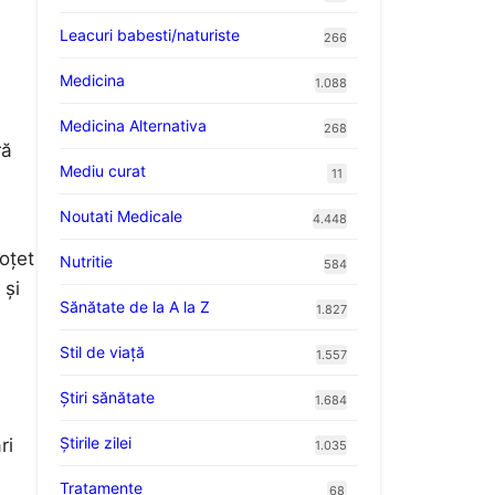
Leacuri babesti/naturiste
266
Medicina
1.088
Medicina Alternativa
268
ră
Mediu curat
11
Noutati Medicale
4.448
oțet
Nutritie
584
 și
Sănătate de la A la Z
1.827
Stil de viaţă
1.557
e
Ştiri sănătate
1.684
Știrile zilei
ri
1.035
Tratamente
68