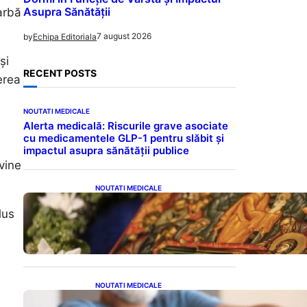
Asupra Sănătății
arbă
7 august 2026
by
Echipa Editoriala
și
RECENT POSTS
erea
NOUTATI MEDICALE
Alerta medicală: Riscurile grave asociate
cu medicamentele GLP-1 pentru slăbit și
,
impactul asupra sănătății publice
vine
NOUTATI MEDICALE
Postul Adormirii Maicii
lus
Domnului: Tradiții,
Superstiții și Implicații
Spiritualitate în 2026
NOUTATI MEDICALE
Îmbunătățirea sănătății