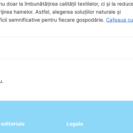
doar la îmbunătățirea calității textilelor, ci și la reduc
jirea hainelor. Astfel, alegerea soluțiilor naturale și
cii semnificative pentru fiecare gospodărie.
Cafeaua c
u.
editoriale
Legale