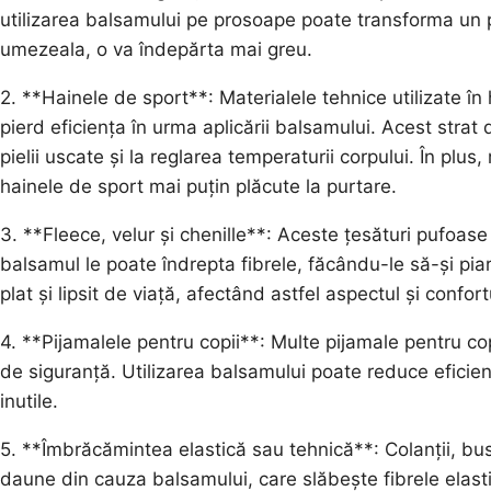
utilizarea balsamului pe prosoape poate transforma un p
umezeala, o va îndepărta mai greu.
2. **Hainele de sport**: Materialele tehnice utilizate în 
pierd eficiența în urma aplicării balsamului. Acest stra
pielii uscate și la reglarea temperaturii corpului. În plus,
hainele de sport mai puțin plăcute la purtare.
3. **Fleece, velur și chenille**: Aceste țesături pufoa
balsamul le poate îndrepta fibrele, făcându-le să-și pia
plat și lipsit de viață, afectând astfel aspectul și confort
4. **Pijamalele pentru copii**: Multe pijamale pentru cop
de siguranță. Utilizarea balsamului poate reduce eficien
inutile.
5. **Îmbrăcămintea elastică sau tehnică**: Colanții, busti
daune din cauza balsamului, care slăbește fibrele elast