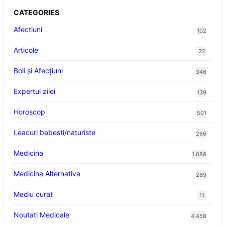
CATEGORIES
Afectiuni
102
Articole
22
Boli și Afecțiuni
346
Expertul zilei
139
Horoscop
501
Leacuri babesti/naturiste
266
Medicina
1.088
Medicina Alternativa
269
Mediu curat
11
Noutati Medicale
4.458