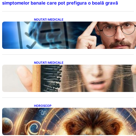
simptomelor banale care pot prefigura o boală gravă
NOUTATI MEDICALE
Inteligența dincolo de note: Semnele unui IQ
ridicat care nu țin de școală
NOUTATI MEDICALE
Semnele unei deficiențe de proteine:
Impactul asupra sănătății tale
HOROSCOP
Portalul Leului 8/8: Oportunități de
Abundență pentru Cinci Zodii în 2026