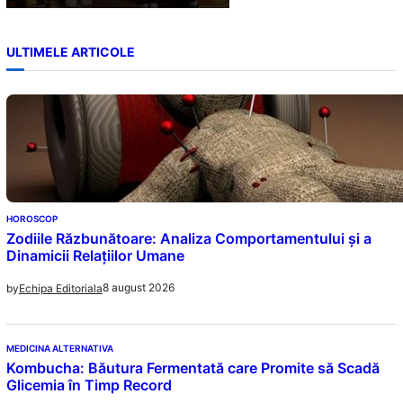
ULTIMELE ARTICOLE
HOROSCOP
Zodiile Răzbunătoare: Analiza Comportamentului și a
Dinamicii Relațiilor Umane
8 august 2026
by
Echipa Editoriala
MEDICINA ALTERNATIVA
Kombucha: Băutura Fermentată care Promite să Scadă
Glicemia în Timp Record