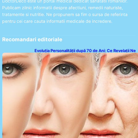
DoctorDeco este un portal medical dedicat sanatatii romanilor.
Publicam zilnic informatii despre afectiuni, remedii naturiste,
tratamente si nutritie. Ne propunem sa fim o sursa de referinta
pentru cei care cauta informatii medicale de incredere.
Recomandari editoriale
Evoluția Personalității după 70 de Ani: Ce Revelații Ne
Oferă Studiile Psihologice