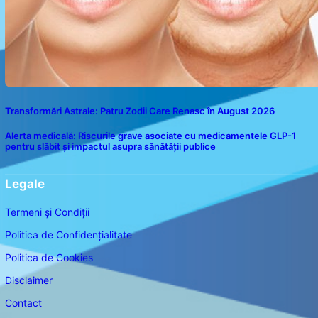
Transformări Astrale: Patru Zodii Care Renasc în August 2026
Alerta medicală: Riscurile grave asociate cu medicamentele GLP-1
pentru slăbit și impactul asupra sănătății publice
Legale
Termeni și Condiții
Politica de Confidențialitate
Politica de Cookies
Disclaimer
Contact