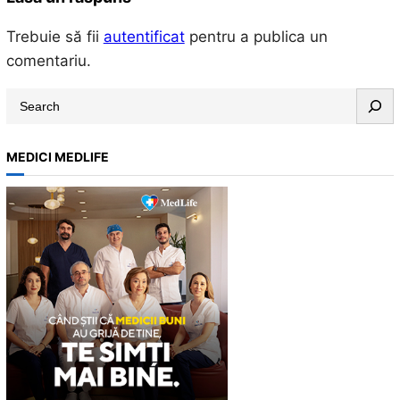
Trebuie să fii
autentificat
pentru a publica un
comentariu.
S
e
a
MEDICI MEDLIFE
r
c
h