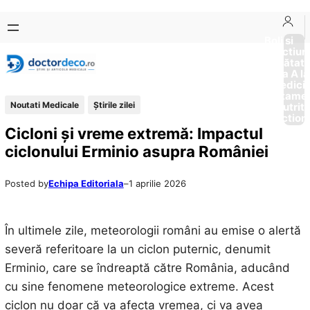
Sari
Skip
la
to
Boli si
Afectiun
conținut
content
Sănătat
de la A la
Medici
Tratame
Noutati Medicale
Știrile zilei
Nutriti
Diction
Cicloni și vreme extremă: Impactul
ciclonului Erminio asupra României
Posted by
Echipa Editoriala
–
1 aprilie 2026
În ultimele zile, meteorologii români au emise o alertă
severă referitoare la un ciclon puternic, denumit
Erminio, care se îndreaptă către România, aducând
cu sine fenomene meteorologice extreme. Acest
ciclon nu doar că va afecta vremea, ci va avea