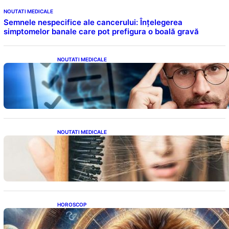
NOUTATI MEDICALE
Semnele nespecifice ale cancerului: Înțelegerea
simptomelor banale care pot prefigura o boală gravă
NOUTATI MEDICALE
Inteligența dincolo de note: Semnele unui IQ
ridicat care nu țin de școală
NOUTATI MEDICALE
Semnele unei deficiențe de proteine:
Impactul asupra sănătății tale
HOROSCOP
Portalul Leului 8/8: Oportunități de
Abundență pentru Cinci Zodii în 2026