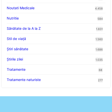
Noutati Medicale
4.458
Nutritie
584
Sănătate de la A la Z
1.831
Stil de viaţă
1.560
Ştiri sănătate
1.686
Știrile zilei
1.035
Tratamente
68
Tratamente naturiste
277