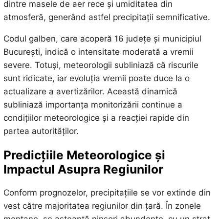
dintre masele de aer rece și umiditatea din
atmosferă, generând astfel precipitații semnificative.
Codul galben, care acoperă 16 județe și municipiul
București, indică o intensitate moderată a vremii
severe. Totuși, meteorologii subliniază că riscurile
sunt ridicate, iar evoluția vremii poate duce la o
actualizare a avertizărilor. Această dinamică
subliniază importanța monitorizării continue a
condițiilor meteorologice și a reacției rapide din
partea autorităților.
Predicțiile Meteorologice și
Impactul Asupra Regiunilor
Conform prognozelor, precipitațiile se vor extinde din
vest către majoritatea regiunilor din țară. În zonele
montane, se așteaptă ninsori abundente, cu un strat