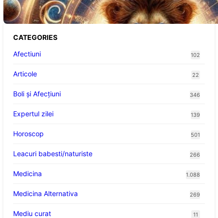
CATEGORIES
Afectiuni
102
Articole
22
Boli și Afecțiuni
346
Expertul zilei
139
Horoscop
501
Leacuri babesti/naturiste
266
Medicina
1.088
Medicina Alternativa
269
Mediu curat
11