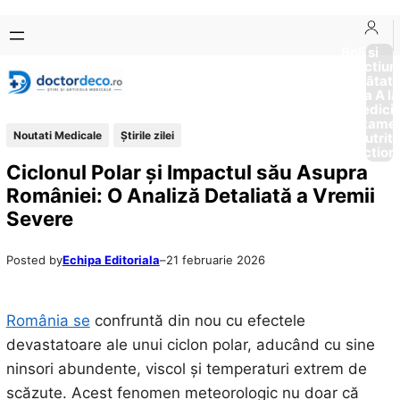
Sari
Skip
la
to
Boli si
Afectiun
conținut
content
Sănătat
de la A la
Medici
Tratame
Noutati Medicale
Știrile zilei
Nutriti
Diction
Ciclonul Polar și Impactul său Asupra
României: O Analiză Detaliată a Vremii
Severe
Posted by
Echipa Editoriala
–
21 februarie 2026
România se
confruntă din nou cu efectele
devastatoare ale unui ciclon polar, aducând cu sine
ninsori abundente, viscol și temperaturi extrem de
scăzute. Acest fenomen meteorologic nu doar că