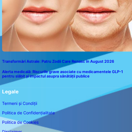
Transformări Astrale: Patru Zodii Care Renasc în August 2026
Alerta medicală: Riscurile grave asociate cu medicamentele GLP-1
pentru slăbit și impactul asupra sănătății publice
Legale
Termeni și Condiții
Politica de Confidențialitate
Politica de Cookies
Disclaimer