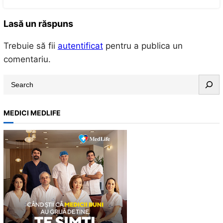
Lasă un răspuns
Trebuie să fii
autentificat
pentru a publica un
comentariu.
S
e
a
MEDICI MEDLIFE
r
c
h