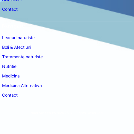
Contact
Navigare
Leacuri naturiste
Boli & Afectiuni
Tratamente naturiste
Nutritie
Medicina
Medicina Alternativa
Contact
doctordeco.ro
©2026. All Rights Reserved.