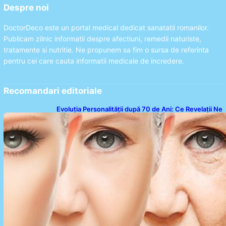
Despre noi
DoctorDeco este un portal medical dedicat sanatatii romanilor.
Publicam zilnic informatii despre afectiuni, remedii naturiste,
tratamente si nutritie. Ne propunem sa fim o sursa de referinta
pentru cei care cauta informatii medicale de incredere.
Recomandari editoriale
Evoluția Personalității după 70 de Ani: Ce Revelații Ne
Oferă Studiile Psihologice