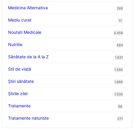
Medicina Alternativa
269
Mediu curat
11
Noutati Medicale
4.458
Nutritie
584
Sănătate de la A la Z
1.831
Stil de viaţă
1.560
Ştiri sănătate
1.686
Știrile zilei
1.035
Tratamente
68
Tratamente naturiste
277