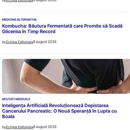
by
Echipa Editoriala
MEDICINA ALTERNATIVA
Kombucha: Băutura Fermentată care Promite să Scadă
Glicemia în Timp Record
8 august 2026
by
Echipa Editoriala
NOUTATI MEDICALE
Inteligența Artificială Revoluționează Depistarea
Cancerului Pancreatic: O Nouă Speranță în Lupta cu
Boala
8 august 2026
by
Echipa Editoriala