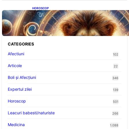
HOROSCOP
Portalul Leului 8/8: Oportunități de
Abundență pentru Cinci Zodii în 2026
CATEGORIES
Afectiuni
102
Articole
22
Boli și Afecțiuni
346
Expertul zilei
139
Horoscop
501
Leacuri babesti/naturiste
266
Medicina
1.088