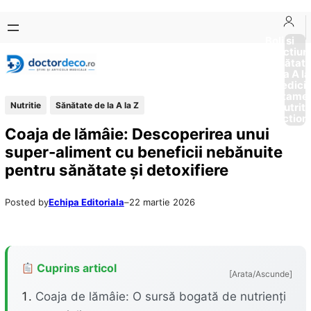
Sari
Skip
la
to
Boli si
Afectiun
conținut
content
Sănătat
de la A la
Medici
Tratame
Nutritie
Sănătate de la A la Z
Nutriti
Diction
Coaja de lămâie: Descoperirea unui
super-aliment cu beneficii nebănuite
pentru sănătate și detoxifiere
Posted by
Echipa Editoriala
–
22 martie 2026
Cuprins articol
[Arata/Ascunde]
Coaja de lămâie: O sursă bogată de nutrienți