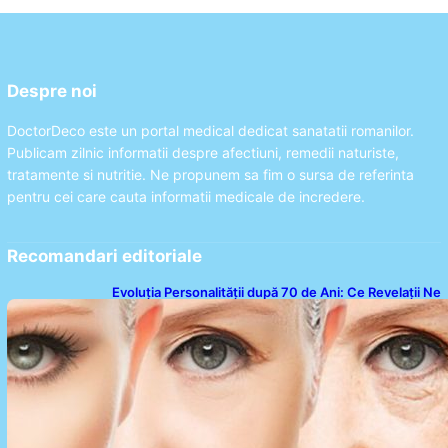
Despre noi
DoctorDeco este un portal medical dedicat sanatatii romanilor.
Publicam zilnic informatii despre afectiuni, remedii naturiste,
tratamente si nutritie. Ne propunem sa fim o sursa de referinta
pentru cei care cauta informatii medicale de incredere.
Recomandari editoriale
Evoluția Personalității după 70 de Ani: Ce Revelații Ne
Oferă Studiile Psihologice