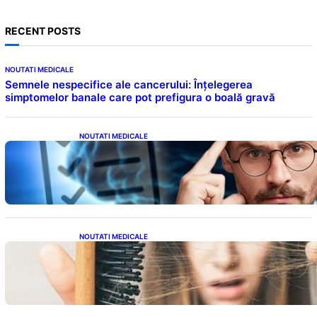
RECENT POSTS
NOUTATI MEDICALE
Semnele nespecifice ale cancerului: Înțelegerea
simptomelor banale care pot prefigura o boală gravă
NOUTATI MEDICALE
Inteligența dincolo de note: Semnele unui IQ
ridicat care nu țin de școală
NOUTATI MEDICALE
Semnele unei deficiențe de proteine:
Impactul asupra sănătății tale