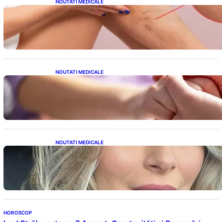
NOUTATI MEDICALE
Varicele și Umflarea Picioarelor pe Caniculă:
Înțelegerea Simptomelor și Măsurilor de
Prevenție
NOUTATI MEDICALE
Creșterea alarmantă a cancerului la tineri: o
analiză detaliată a tendințelor globale
NOUTATI MEDICALE
Laura Cosoi și Povestea Maternității: O
Călătorie Plină de Dragoste și Provocări
HOROSCOP