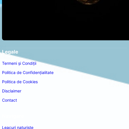
Legale
Termeni și Condiții
Politica de Confidențialitate
Politica de Cookies
Disclaimer
Contact
Navigare
Leacuri naturiste