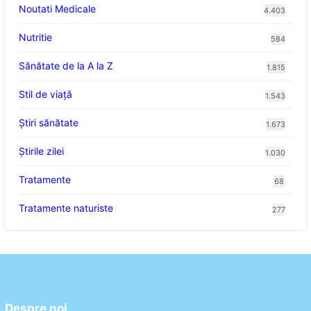
Noutati Medicale
4.403
Nutritie
584
Sănătate de la A la Z
1.815
Stil de viaţă
1.543
Ştiri sănătate
1.673
Știrile zilei
1.030
Tratamente
68
Tratamente naturiste
277
Despre noi