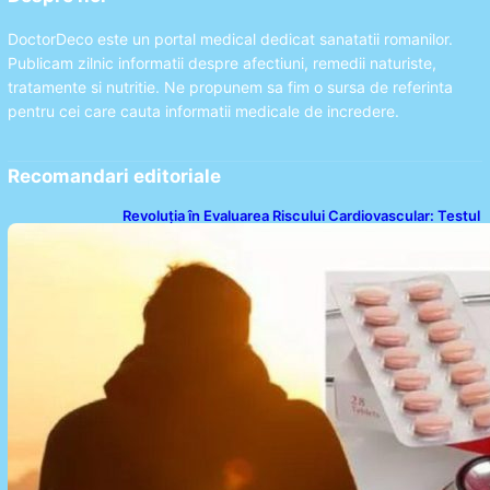
DoctorDeco este un portal medical dedicat sanatatii romanilor.
Publicam zilnic informatii despre afectiuni, remedii naturiste,
tratamente si nutritie. Ne propunem sa fim o sursa de referinta
pentru cei care cauta informatii medicale de incredere.
Recomandari editoriale
Revoluția în Evaluarea Riscului Cardiovascular: Testul
Care Poate Determina Necesitatea Statinelor
Indiferent de Nivelul Colesterolului