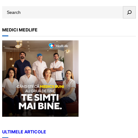
S
e
a
MEDICI MEDLIFE
r
c
h
ULTIMELE ARTICOLE