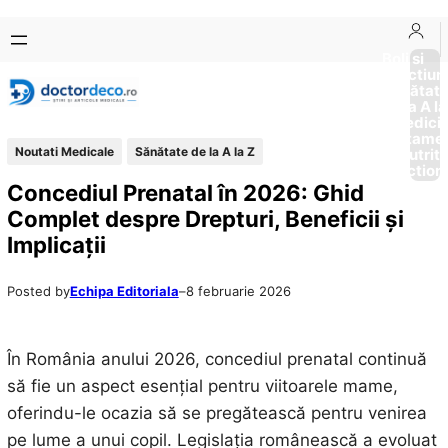
Sari
Skip
la
to
Boli si
Afectiun
conținut
content
Sănătat
de la A la
Medici
Tratame
Noutati Medicale
Sănătate de la A la Z
Nutriti
Diction
Concediul Prenatal în 2026: Ghid
Complet despre Drepturi, Beneficii și
Implicații
Posted by
Echipa Editoriala
–
8 februarie 2026
În România anului 2026, concediul prenatal continuă
să fie un aspect esențial pentru viitoarele mame,
oferindu-le ocazia să se pregătească pentru venirea
pe lume a unui copil. Legislația românească a evoluat