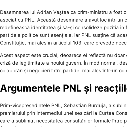
Desemnarea lui Adrian Veștea ca prim-ministru a fost o 
asociat cu PNL. Această desemnare a avut loc într-un cl
redefinească identitatea și să-și consolideze poziția în f
partidele politice sunt esențiale, iar PNL susține că ace
Constituție, mai ales în articolul 103, care prevede nece
Acest aspect este crucial, deoarece el reflectă nu doar di
criză de legitimitate a noului guvern. În mod normal, de
colaborări și negocieri între partide, mai ales într-un co
Argumentele PNL și reacțiil
Prim-vicepreședintele PNL, Sebastian Burduja, a sublini
premierului prin intermediul unei sesizări la Curtea Cons
care a subliniat necesitatea consultărilor formale între 