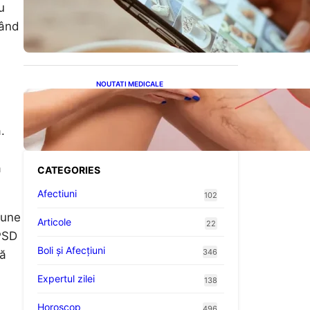
Revoluția Bateriilor pentru
u
Telefoane: Avantaje,
Provocări și Viitorul
jând
Tehnologiei Energetice
NOUTATI MEDICALE
Varicele și Umflarea
Picioarelor pe Caniculă:
Înțelegerea Simptomelor și
.
Măsurilor de Prevenție
ă
CATEGORIES
Afectiuni
102
iune
Articole
22
 PSD
Boli și Afecțiuni
346
să
Expertul zilei
138
Horoscop
496