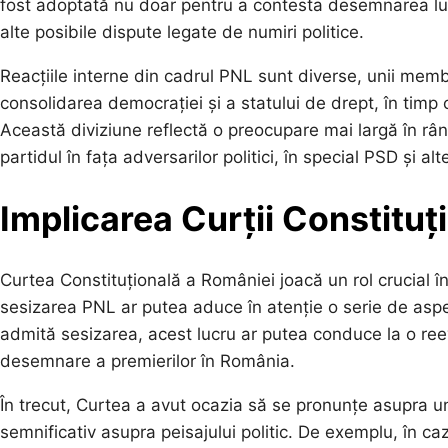
fost adoptată nu doar pentru a contesta desemnarea lui V
alte posibile dispute legate de numiri politice.
Reacțiile interne din cadrul PNL sunt diverse, unii me
consolidarea democrației și a statului de drept, în timp ce
Această diviziune reflectă o preocupare mai largă în rând
partidul în fața adversarilor politici, în special PSD și a
Implicarea Curții Constituț
Curtea Constituțională a României joacă un rol crucial în 
sesizarea PNL ar putea aduce în atenție o serie de asp
admită sesizarea, acest lucru ar putea conduce la o ree
desemnare a premierilor în România.
În trecut, Curtea a avut ocazia să se pronunțe asupra uno
semnificativ asupra peisajului politic. De exemplu, în c