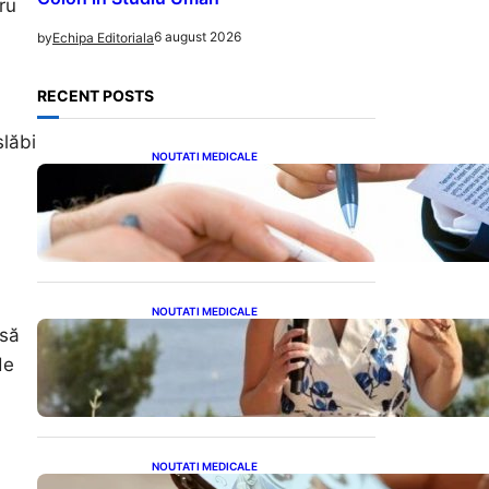
ru
6 august 2026
by
Echipa Editoriala
RECENT POSTS
slăbi
NOUTATI MEDICALE
Acordul României cu Banca
Mondială: O Analiză
Detaliată a Împrumutului și
Condițiilor Impuse
NOUTATI MEDICALE
Nașterea prințesei Eugenie
 să
la Lisabona: O alegere plină
de
de semnificație pentru
familia regală britanică
NOUTATI MEDICALE