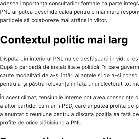
adesea importanța consultărilor formale ca parte integr
PNL ar putea deschide calea pentru o mai mare responsa
partidele să colaboreze mai strâns în viitor.
Contextul politic mai larg
Disputa din interiorul PNL nu se desfășoară în vid, ci es
După o perioadă de instabilitate politică, în care guver
caute modalități de a-și întări alianțele și de a-și consol
pentru a-și păstra relevanța în fața unui electorat tot ma
În acest climat, tensiunile interne pot avea consecințe
a altor partide, cum ar fi PSD, care ar putea profita de 
a anunțat o reuniune pentru a discuta poziția sa față de
profite de orice slăbiciune a PNL.