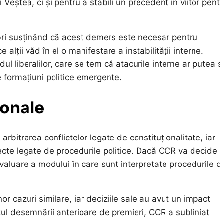
eștea, ci și pentru a stabili un precedent în viitor pent
mbri susținând că acest demers este necesar pentru
 alții văd în el o manifestare a instabilității interne.
ul liberalilor, care se tem că atacurile interne ar putea 
lte formațiuni politice emergente.
ionale
arbitrarea conflictelor legate de constituționalitate, iar
ecte legate de procedurile politice. Dacă CCR va decide
valuare a modului în care sunt interpretate procedurile 
r cazuri similare, iar deciziile sale au avut un impact
azul desemnării anterioare de premieri, CCR a subliniat