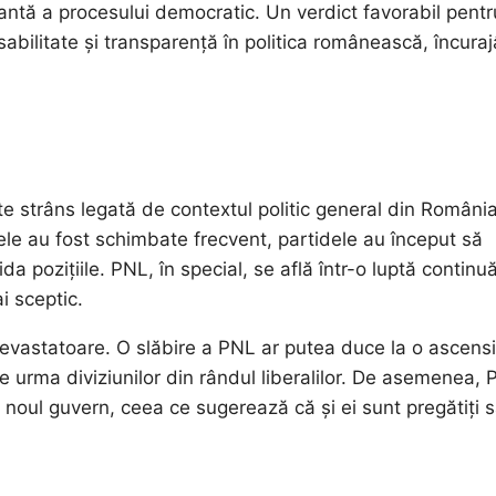
antă a procesului democratic. Un verdict favorabil pentr
bilitate și transparență în politica românească, încura
te strâns legată de contextul politic general din România
nele au fost schimbate frecvent, partidele au început să
ida pozițiile. PNL, în special, se află într-o luptă continu
i sceptic.
 devastatoare. O slăbire a PNL ar putea duce la o ascens
pe urma diviziunilor din rândul liberalilor. De asemenea,
 noul guvern, ceea ce sugerează că și ei sunt pregătiți 