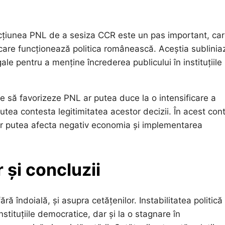
ă acțiunea PNL de a sesiza CCR este un pas important, car
are funcționează politica românească. Aceștia sublinia
ale pentru a menține încrederea publicului în instituțiile
re să favorizeze PNL ar putea duce la o intensificare a
putea contesta legitimitatea acestor decizii. În acest con
ce ar putea afecta negativ economia și implementarea
 și concluzii
ă îndoială, și asupra cetățenilor. Instabilitatea politică 
nstituțiile democratice, dar și la o stagnare în