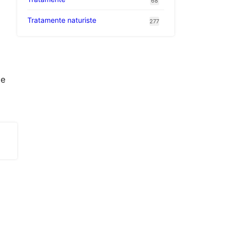
68
Tratamente naturiste
277
le