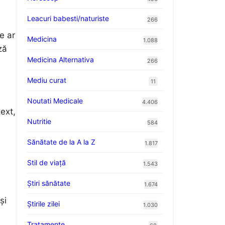
Leacuri babesti/naturiste
266
e ar
Medicina
1.088
ză
Medicina Alternativa
266
Mediu curat
11
Noutati Medicale
4.406
text,
Nutritie
584
Sănătate de la A la Z
1.817
Stil de viaţă
1.543
Ştiri sănătate
1.674
și
Știrile zilei
1.030
Tratamente