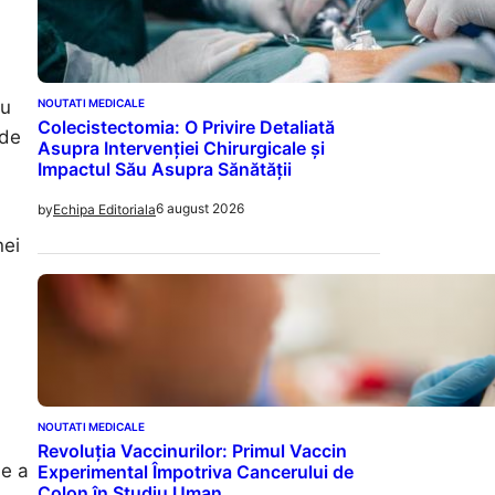
NOUTATI MEDICALE
cu
Colecistectomia: O Privire Detaliată
 de
Asupra Intervenției Chirurgicale și
Impactul Său Asupra Sănătății
6 august 2026
by
Echipa Editoriala
nei
NOUTATI MEDICALE
Revoluția Vaccinurilor: Primul Vaccin
ie a
Experimental Împotriva Cancerului de
Colon în Studiu Uman