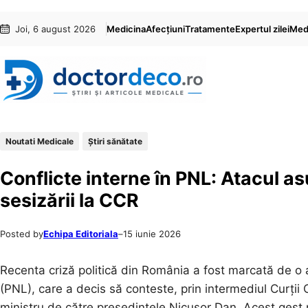
Sari
Skip
Joi, 6 august 2026
Medicina
Afecțiuni
Tratamente
Expertul zilei
Medi
la
to
conținut
content
Noutati Medicale
Ştiri sănătate
Conflicte interne în PNL: Atacul as
sesizării la CCR
Posted by
Echipa Editoriala
–
15 iunie 2026
Recenta criză politică din România a fost marcată de o a
(PNL), care a decis să conteste, prin intermediul Curții
ministru de către președintele Nicușor Dan. Acest gest n