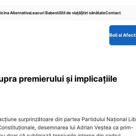
cina Alternativa
Leacuri Babesti
Stil de viaţă
Ştiri sănătate
Contact
Boli si Afect
upra premierului și implicațiile
cțiune surprinzătoare din partea Partidului Național Lib
 Constituționale, desemnarea lui Adrian Veștea ca prim-
u doar că subliniază tensiunile interne din cadrul