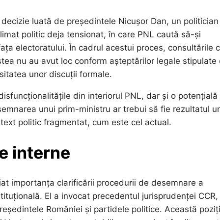
decizie luată de președintele Nicușor Dan, un politician
imat politic deja tensionat, în care PNL caută să-și
ața electoratului. În cadrul acestui proces, consultările 
stea nu au avut loc conform așteptărilor legale stipulate
sitatea unor discuții formale.
sfuncționalitățile din interiorul PNL, dar și o potențială
semnarea unui prim-ministru ar trebui să fie rezultatul u
ntext politic fragmentat, cum este cel actual.
e interne
at importanța clarificării procedurii de desemnare a
tituțională. El a invocat precedentul jurisprudenței CCR,
președintele României și partidele politice. Această poziț