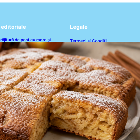
editoriale
Legale
răjitură de post cu mere și
Termeni și Condiții
corțișoară: O Delicatesă Dulce
entru Postul Adormirii Maicii
Politica de Confidențialitate
Domnului
Politica de Cookies
Disclaimer
Contact