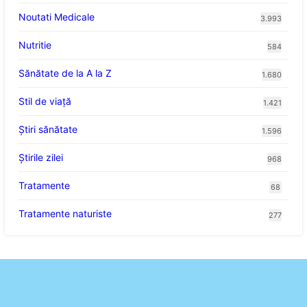
Noutati Medicale
3.993
Nutritie
584
Sănătate de la A la Z
1.680
Stil de viaţă
1.421
Ştiri sănătate
1.596
Știrile zilei
968
Tratamente
68
Tratamente naturiste
277