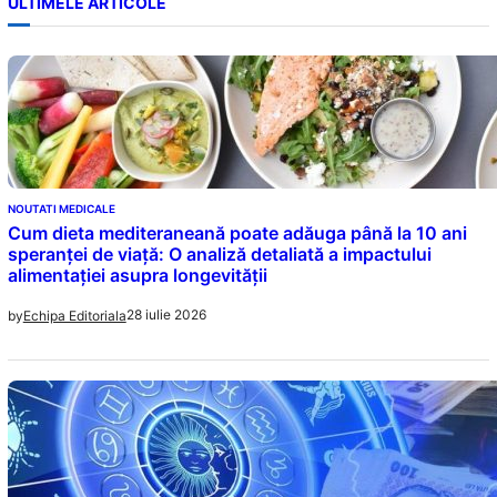
ULTIMELE ARTICOLE
NOUTATI MEDICALE
Cum dieta mediteraneană poate adăuga până la 10 ani
speranței de viață: O analiză detaliată a impactului
alimentației asupra longevității
28 iulie 2026
by
Echipa Editoriala