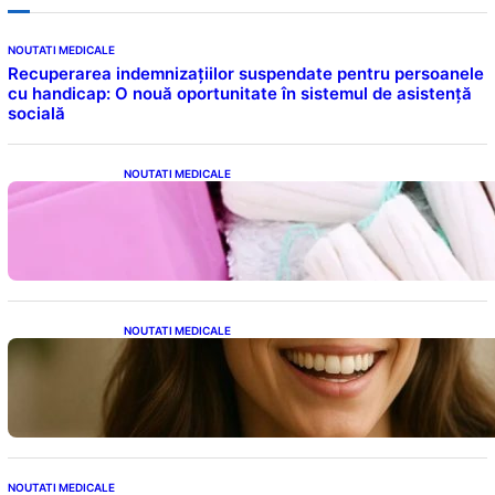
NOUTATI MEDICALE
Recuperarea indemnizațiilor suspendate pentru persoanele
cu handicap: O nouă oportunitate în sistemul de asistență
socială
NOUTATI MEDICALE
Tampoanele menstruale: O analiză profundă
a riscurilor legate de metale toxice
NOUTATI MEDICALE
Ceaiul – Băutura care protejează inima:
Descoperiri recente despre beneficiile
consumului zilnic
NOUTATI MEDICALE