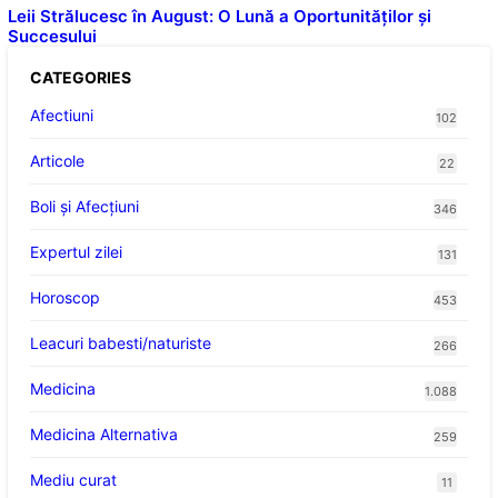
Leii Strălucesc în August: O Lună a Oportunităților și
Succesului
CATEGORIES
Afectiuni
102
Articole
22
Boli și Afecțiuni
346
Expertul zilei
131
Horoscop
453
Leacuri babesti/naturiste
266
Medicina
1.088
Medicina Alternativa
259
Mediu curat
11