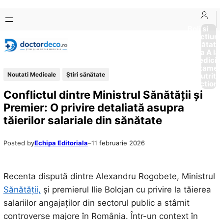
Sari
Skip
la
to
Boli si
Afectiun
conținut
content
Sănătat
de la A la
Medici
Tratame
Noutati Medicale
Ştiri sănătate
Nutriti
Diction
Conflictul dintre Ministrul Sănătății și
Premier: O privire detaliată asupra
tăierilor salariale din sănătate
Posted by
Echipa Editoriala
–
11 februarie 2026
Recenta dispută dintre Alexandru Rogobete, Ministrul
Sănătății,
și premierul Ilie Bolojan cu privire la tăierea
salariilor angajaților din sectorul public a stârnit
controverse majore în România. Într-un context în