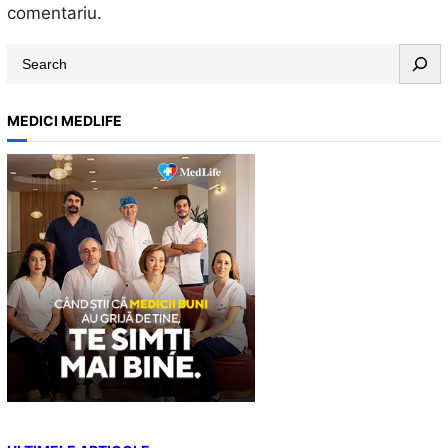
comentariu.
S
e
a
MEDICI MEDLIFE
r
c
h