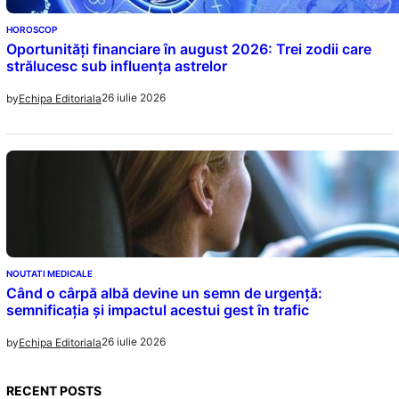
HOROSCOP
Oportunități financiare în august 2026: Trei zodii care
strălucesc sub influența astrelor
26 iulie 2026
by
Echipa Editoriala
NOUTATI MEDICALE
Când o cârpă albă devine un semn de urgență:
semnificația și impactul acestui gest în trafic
26 iulie 2026
by
Echipa Editoriala
RECENT POSTS