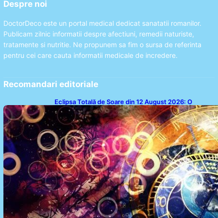
Despre noi
DoctorDeco este un portal medical dedicat sanatatii romanilor.
Publicam zilnic informatii despre afectiuni, remedii naturiste,
tratamente si nutritie. Ne propunem sa fim o sursa de referinta
pentru cei care cauta informatii medicale de incredere.
Recomandari editoriale
Eclipsa Totală de Soare din 12 August 2026: O
Analiză a Impactului asupra Trei Zodii și a Ciclului de
18 Ani