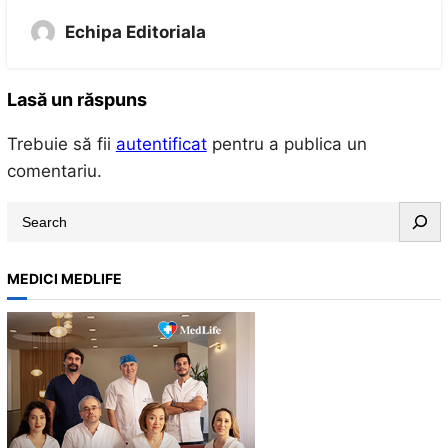
Echipa Editoriala
Lasă un răspuns
Trebuie să fii
autentificat
pentru a publica un
comentariu.
S
e
a
MEDICI MEDLIFE
r
c
h