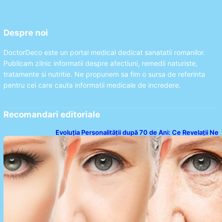
Despre noi
DoctorDeco este un portal medical dedicat sanatatii romanilor.
Publicam zilnic informatii despre afectiuni, remedii naturiste,
tratamente si nutritie. Ne propunem sa fim o sursa de referinta
pentru cei care cauta informatii medicale de incredere.
Recomandari editoriale
Evoluția Personalității după 70 de Ani: Ce Revelații Ne
Oferă Studiile Psihologice