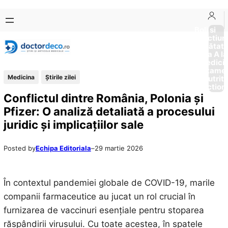
Sari
Skip
la
to
Boli si
Afectiun
conținut
content
Sănătat
de la A la
Medici
Tratame
Medicina
Știrile zilei
Nutriti
Diction
Conflictul dintre România, Polonia și
Pfizer: O analiză detaliată a procesului
juridic și implicațiilor sale
Posted by
Echipa Editoriala
–
29 martie 2026
În contextul pandemiei globale de COVID-19, marile
companii farmaceutice au jucat un rol crucial în
furnizarea de vaccinuri esențiale pentru stoparea
răspândirii virusului. Cu toate acestea, în spatele