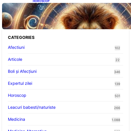
HOROSCOP
Portalul Leului 8/8: Oportunități de
Abundență pentru Cinci Zodii în 2026
CATEGORIES
Afectiuni
102
Articole
22
Boli și Afecțiuni
346
Expertul zilei
139
Horoscop
501
Leacuri babesti/naturiste
266
Medicina
1.088