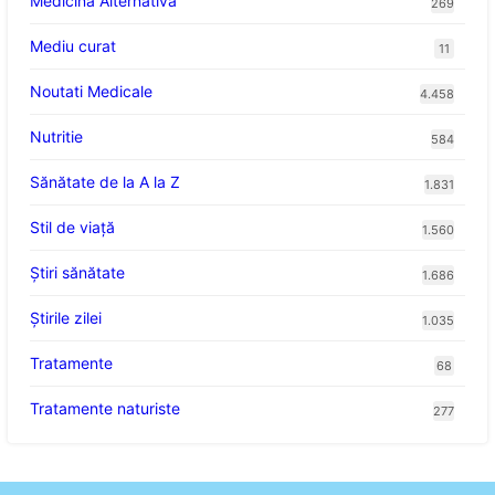
Medicina Alternativa
269
Mediu curat
11
Noutati Medicale
4.458
Nutritie
584
Sănătate de la A la Z
1.831
Stil de viaţă
1.560
Ştiri sănătate
1.686
Știrile zilei
1.035
Tratamente
68
Tratamente naturiste
277