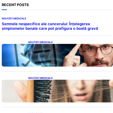
RECENT POSTS
NOUTATI MEDICALE
Semnele nespecifice ale cancerului: Înțelegerea
simptomelor banale care pot prefigura o boală gravă
NOUTATI MEDICALE
Inteligența dincolo de note: Semnele unui IQ
ridicat care nu țin de școală
NOUTATI MEDICALE
Semnele unei deficiențe de proteine:
Impactul asupra sănătății tale