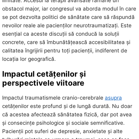
limitate. Accesul la terapii avansate rămâne un
obstacol major, iar congresul va aborda modul în care
se pot dezvolta politici de sănătate care să răspundă
nevoilor reale ale pacienților neurotraumatizați. Este
esențial ca aceste discuții să conducă la soluții
concrete, care să îmbunătățească accesibilitatea și
calitatea îngrijirii pentru toți pacienții, indiferent de
locația lor geografică.
Impactul
cetățenilor și
perspectivele viitoare
Impactul traumatismele cranio-cerebrale
asupra
cetățenilor este profund și de lungă durată. Nu doar
că acestea afectează sănătatea fizică, dar pot avea
și consecințe psihologice și sociale semnificative.
Pacienții pot suferi de depresie, anxietate și alte