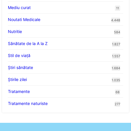
Mediu curat
11
Noutati Medicale
4.448
Nutritie
584
Sănătate de la A la Z
1.827
Stil de viaţă
1.557
Ştiri sănătate
1.684
Știrile zilei
1.035
Tratamente
68
Tratamente naturiste
277