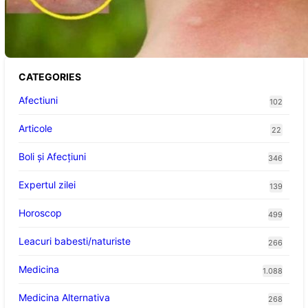
Cum bacteriile pielii influențează atracția
țânțarilor: O nouă viziune asupra alegerii
victimelor
CATEGORIES
Afectiuni
102
Articole
22
Boli și Afecțiuni
346
Expertul zilei
139
Horoscop
499
Leacuri babesti/naturiste
266
Medicina
1.088
Medicina Alternativa
268