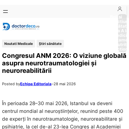
Sari
Skip
la
to
Boli si
Afectiun
conținut
content
Sănătat
de la A la
Medici
Tratame
Noutati Medicale
Ştiri sănătate
Nutriti
Diction
Congresul ANM 2026: O viziune globală
asupra neurotraumatologiei și
neuroreabilitării
Posted by
Echipa Editoriala
–
28 mai 2026
În perioada 28–30 mai 2026, Istanbul va deveni
centrul mondial al neuroștiințelor, reunind peste 400
de experți în neurotraumatologie, neuroreabilitare și
psihiatrie, la cel de-al 23-lea Congres al Academiei