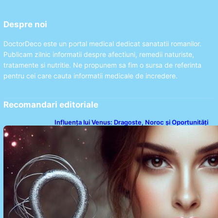
Despre noi
DoctorDeco este un portal medical dedicat sanatatii romanilor.
Publicam zilnic informatii despre afectiuni, remedii naturiste,
tratamente si nutritie. Ne propunem sa fim o sursa de referinta
pentru cei care cauta informatii medicale de incredere.
Recomandari editoriale
Influența lui Venus: Dragoste, Noroc și Oportunități
pentru Tauri și Balanțe în Weekendul 8-9 August