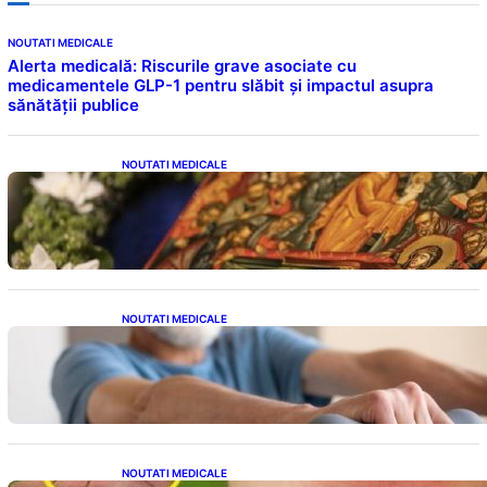
NOUTATI MEDICALE
Alerta medicală: Riscurile grave asociate cu
medicamentele GLP-1 pentru slăbit și impactul asupra
sănătății publice
NOUTATI MEDICALE
Postul Adormirii Maicii Domnului: Tradiții,
Superstiții și Implicații Spiritualitate în 2026
NOUTATI MEDICALE
Îmbunătățirea sănătății cardiovasculare:
Patru exerciții simple pentru reducerea
tensiunii arteriale la domiciliu
NOUTATI MEDICALE