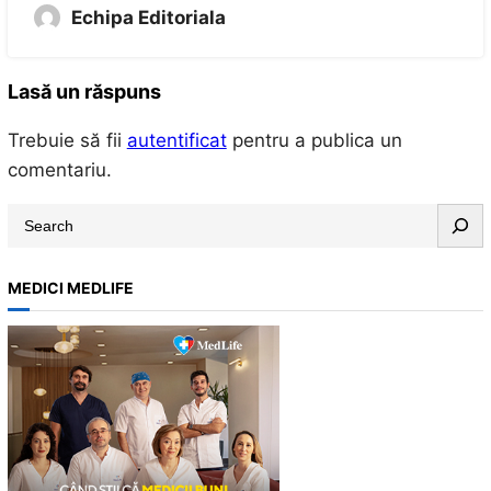
Echipa Editoriala
Lasă un răspuns
Trebuie să fii
autentificat
pentru a publica un
comentariu.
S
e
a
MEDICI MEDLIFE
r
c
h