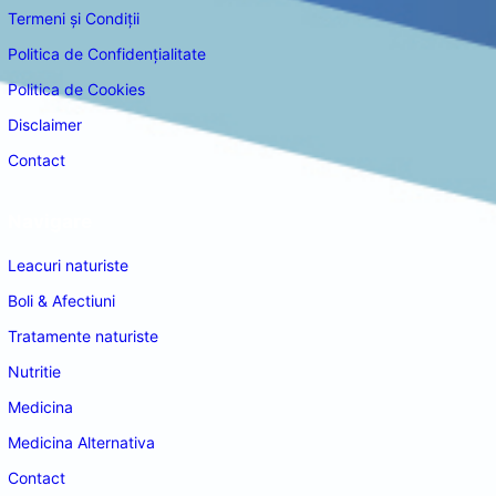
Termeni și Condiții
Politica de Confidențialitate
Politica de Cookies
Disclaimer
Contact
Navigare
Leacuri naturiste
Boli & Afectiuni
Tratamente naturiste
Nutritie
Medicina
Medicina Alternativa
Contact