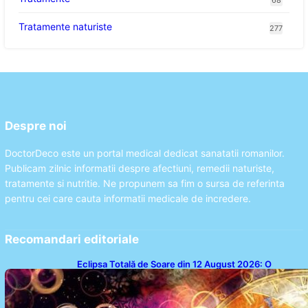
68
Tratamente naturiste
277
Despre noi
DoctorDeco este un portal medical dedicat sanatatii romanilor.
Publicam zilnic informatii despre afectiuni, remedii naturiste,
tratamente si nutritie. Ne propunem sa fim o sursa de referinta
pentru cei care cauta informatii medicale de incredere.
Recomandari editoriale
Eclipsa Totală de Soare din 12 August 2026: O
Analiză a Impactului asupra Trei Zodii și a Ciclului de
18 Ani