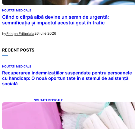
NOUTATI MEDICALE
Când o cârpă albă devine un semn de urgență:
semnificația și impactul acestui gest în trafic
26 iulie 2026
by
Echipa Editoriala
RECENT POSTS
NOUTATI MEDICALE
Recuperarea indemnizațiilor suspendate pentru persoanele
cu handicap: O nouă oportunitate în sistemul de asistență
socială
NOUTATI MEDICALE
Tampoanele menstruale: O analiză profundă
a riscurilor legate de metale toxice