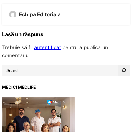
Echipa Editoriala
Lasă un răspuns
Trebuie să fii
autentificat
pentru a publica un
comentariu.
S
e
a
MEDICI MEDLIFE
r
c
h