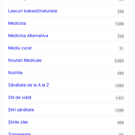
Leacuri babesti/naturiste
266
Medicina
1.088
Medicina Alternativa
259
Mediu curat
11
Noutati Medicale
3.993
Nutritie
584
Sănătate de la A la Z
1.680
Stil de viaţă
1.421
Ştiri sănătate
1.596
Știrile zilei
968
Tratamente