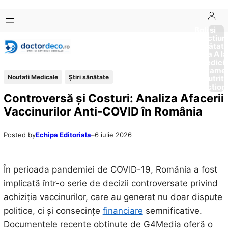
Sari
Skip
la
to
Boli si
Afectiun
conținut
content
Sănătat
de la A la
Medici
Tratame
Noutati Medicale
Ştiri sănătate
Nutriti
Diction
Controversă și Costuri: Analiza Afacerii
Vaccinurilor Anti-COVID în România
Posted by
Echipa Editoriala
–
6 iulie 2026
În perioada pandemiei de COVID-19, România a fost
implicată într-o serie de decizii controversate privind
achiziția vaccinurilor, care au generat nu doar dispute
politice, ci și consecințe
financiare
semnificative.
Documentele recente obținute de G4Media oferă o