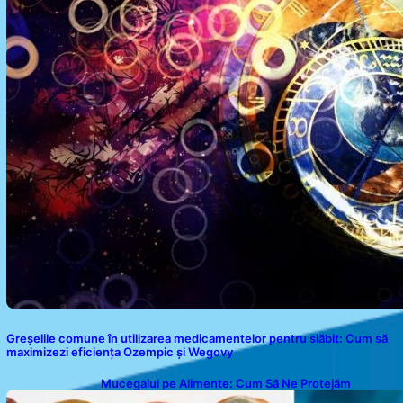
Greșelile comune în utilizarea medicamentelor pentru slăbit: Cum să
maximizezi eficiența Ozempic și Wegovy
Mucegaiul pe Alimente: Cum Să Ne Protejăm
Sănătatea?