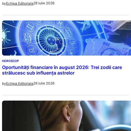
28 iulie 2026
by
Echipa Editoriala
HOROSCOP
Oportunități financiare în august 2026: Trei zodii care
strălucesc sub influența astrelor
26 iulie 2026
by
Echipa Editoriala