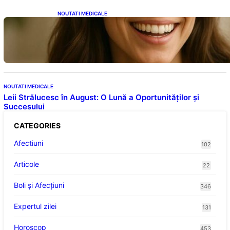
NOUTATI MEDICALE
Ceaiul – Băutura care protejează inima:
Descoperiri recente despre beneficiile
consumului zilnic
NOUTATI MEDICALE
Leii Strălucesc în August: O Lună a Oportunităților și
Succesului
CATEGORIES
Afectiuni
102
Articole
22
Boli și Afecțiuni
346
Expertul zilei
131
Horoscop
453