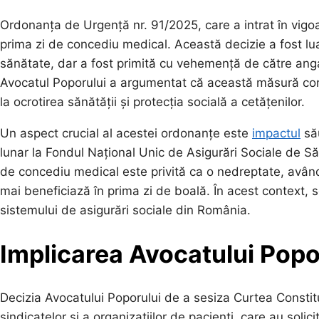
Ordonanța de Urgență nr. 91/2025, care a intrat în vigo
prima zi de concediu medical. Această decizie a fost lu
sănătate, dar a fost primită cu vehemență de către angaj
Avocatul Poporului a argumentat că această măsură contr
la ocrotirea sănătății și protecția socială a cetățenilor.
Un aspect crucial al acestei ordonanțe este
impactul
său
lunar la Fondul Național Unic de Asigurări Sociale de S
de concediu medical este privită ca o nedreptate, având 
mai beneficiază în prima zi de boală. În acest context, se
sistemului de asigurări sociale din România.
Implicarea Avocatului Popor
Decizia Avocatului Poporului de a sesiza Curtea Constitu
sindicatelor și a organizațiilor de pacienți, care au solici