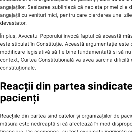
angajaților. Sesizarea subliniază că neplata primei zil
angajații cu venituri mici, pentru care pierderea unei z
devastator.
În plus, Avocatul Poporului invocă faptul că această măsur
este stipulat în Constituție. Această argumentație este 
modificare legislativă să fie bine fundamentată și să nu 
context, Curtea Constituțională va avea sarcina difici
constituționale.
Reacții din partea sindicate
pacienți
Reacțiile din partea sindicatelor și organizațiilor de pa
măsura este nedreaptă și că afectează în mod disproporț
financiare. De asemenea, au fost exprimate îngrijorări c