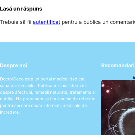
Lasă un răspuns
Trebuie să fii
autentificat
pentru a publica un comentari
Despre noi
Recomandari 
I
DoctorDeco este un portal medical dedicat
ș
sanatatii romanilor. Publicam zilnic informatii
î
despre afectiuni, remedii naturiste, tratamente si
nutritie. Ne propunem sa fim o sursa de referinta
pentru cei care cauta informatii medicale de
incredere.