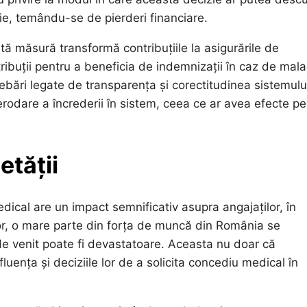
ie, temându-se de pierderi financiare.
tă măsură transformă contribuțiile la asigurările de
ribuții pentru a beneficia de indemnizații în caz de mala
rebări legate de transparența și corectitudinea sistemulu
erodare a încrederii în sistem, ceea ce ar avea efecte pe
etății
dical are un impact semnificativ asupra angajaților, în
ilor, o mare parte din forța de muncă din România se
e de venit poate fi devastatoare. Aceasta nu doar că
luența și deciziile lor de a solicita concediu medical în