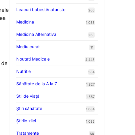
e
mele
Leacuri babesti/naturiste
266
tea
Medicina
1.088
Medicina Alternativa
268
Mediu curat
11
Noutati Medicale
4.448
l de
Nutritie
584
Sănătate de la A la Z
1.827
Stil de viaţă
1.557
Ştiri sănătate
i
1.684
Știrile zilei
1.035
Tratamente
68