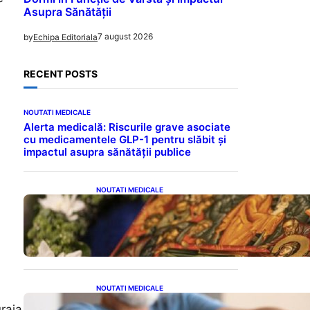
Asupra Sănătății
7 august 2026
by
Echipa Editoriala
RECENT POSTS
NOUTATI MEDICALE
Alerta medicală: Riscurile grave asociate
cu medicamentele GLP-1 pentru slăbit și
impactul asupra sănătății publice
NOUTATI MEDICALE
Postul Adormirii Maicii
Domnului: Tradiții,
Superstiții și Implicații
Spiritualitate în 2026
NOUTATI MEDICALE
Îmbunătățirea sănătății
uraja