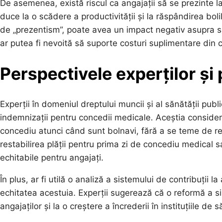
De asemenea, există riscul ca angajații să se prezinte 
duce la o scădere a productivității și la răspândirea bo
de „prezentism”, poate avea un impact negativ asupra să
ar putea fi nevoită să suporte costuri suplimentare din ca
Perspectivele experților și p
Experții în domeniul dreptului muncii și al sănătății pub
indemnizații pentru concedii medicale. Aceștia consideră c
concediu atunci când sunt bolnavi, fără a se teme de rep
restabilirea plății pentru prima zi de concediu medic
echitabile pentru angajați.
În plus, ar fi utilă o analiză a sistemului de contribuții 
echitatea acestuia. Experții sugerează că o reformă a s
angajaților și la o creștere a încrederii în instituțiile de 