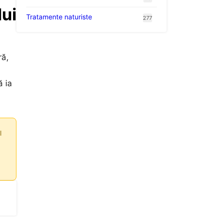
lui
Tratamente naturiste
277
ră,
ă ia
l