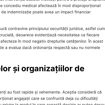
e de concediu medical afectează în mod disproporționat
ile de indemnizație poate avea un impact financiar
ă contravine principiului securității juridice, astfel cum
crucială, deoarece evidențiază necesitatea ca fiecare
afecteze în mod negativ drepturile cetățenilor. În acest
lă de a evalua dacă ordonanța respectă sau nu normele
lor și organizațiilor de
cienți au fost rapide și vehemente. Aceștia consideră că
ionat angajații care se confruntă deja cu dificultăți
u privire la modul în care această decizie ar putea desc