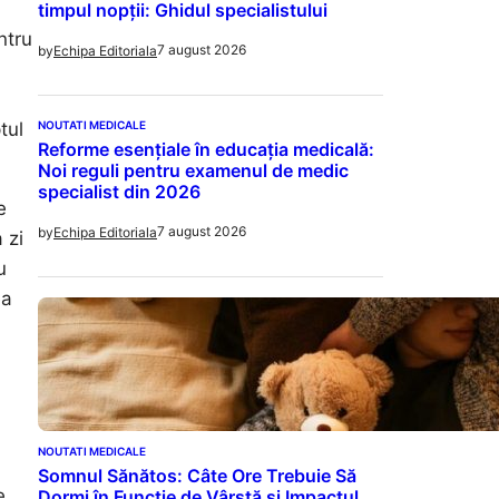
timpul nopții: Ghidul specialistului
ntru
7 august 2026
by
Echipa Editoriala
NOUTATI MEDICALE
tul
Reforme esențiale în educația medicală:
Noi reguli pentru examenul de medic
specialist din 2026
e
7 august 2026
by
Echipa Editoriala
 zi
u
ea
NOUTATI MEDICALE
Somnul Sănătos: Câte Ore Trebuie Să
e
Dormi în Funcție de Vârstă și Impactul