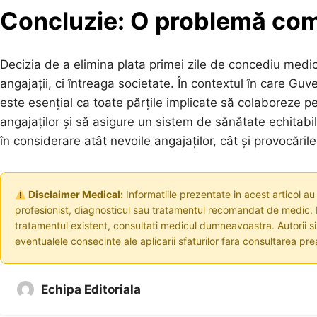
Concluzie: O problemă comp
Decizia de a elimina plata primei zile de concediu med
angajații, ci întreaga societate. În contextul în care G
este esențial ca toate părțile implicate să colaboreze pen
angajaților și să asigure un sistem de sănătate echitabil
în considerare atât nevoile angajaților, cât și provocări
Disclaimer Medical:
Informatiile prezentate in acest articol au
profesionist, diagnosticul sau tratamentul recomandat de medic. I
tratamentul existent, consultati medicul dumneavoastra. Autorii s
eventualele consecinte ale aplicarii sfaturilor fara consultarea prea
Echipa Editoriala