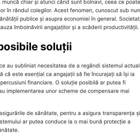
la muncă chiar și atunci când sunt bolnavi, ceea ce poat
lilor în rândul colegilor. Acest fenomen, cunoscut sub nu
nătății publice și asupra economiei în general. Societa
uza îmbolnăvirii angajaților și a scăderii productivității.
osibile soluții
lice au subliniat necesitatea de a regândi sistemul actua
ă este esențial ca angajații să fie încurajați să își ia
ercusiuni financiare. O soluție posibilă ar putea fi
al sau implementarea unor scheme de compensare mai
la asigurările de sănătate, pentru a asigura transparența ș
istemului ar putea conduce la o mai bună protecție a
sănătate.