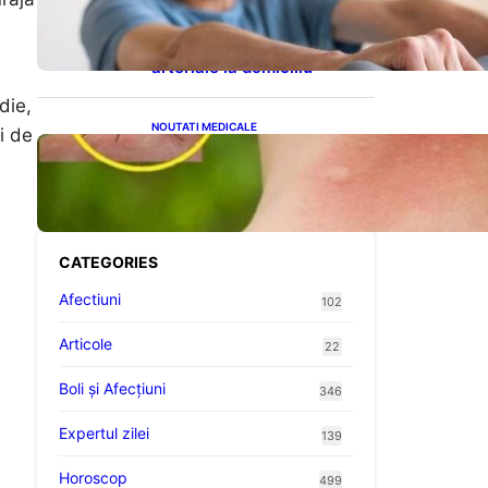
cardiovasculare: Patru
exerciții simple pentru
reducerea tensiunii
arteriale la domiciliu
die,
NOUTATI MEDICALE
i de
Cum bacteriile pielii
influențează atracția
țânțarilor: O nouă viziune
asupra alegerii victimelor
CATEGORIES
Afectiuni
102
Articole
22
Boli și Afecțiuni
346
Expertul zilei
139
Horoscop
499