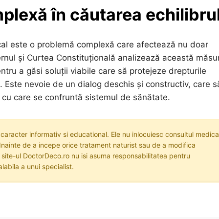
lexă în căutarea echilibru
ical este o problemă complexă care afectează nu doar
uvernul și Curtea Constituțională analizează această măsu
tru a găsi soluții viabile care să protejeze drepturile
. Este nevoie de un dialog deschis și constructiv, care s
le cu care se confruntă sistemul de sănătate.
 caracter informativ si educational. Ele nu inlocuiesc consultul medica
nainte de a incepe orice tratament naturist sau de a modifica
i site-ul DoctorDeco.ro nu isi asuma responsabilitatea pentru
labila a unui specialist.