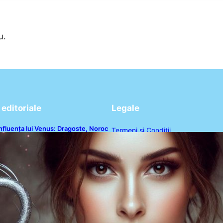
u.
editoriale
Legale
nfluența lui Venus: Dragoste, Noroc
Termeni și Condiții
i Oportunități pentru Tauri și Balanțe
n Weekendul 8-9 August
Politica de Confidențialitate
Politica de Cookies
Disclaimer
Contact