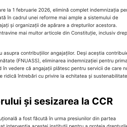
are la 1 februarie 2026, elimină complet indemnizația pe
ată în cadrul unei reforme mai ample a sistemului de
ați și organizații de apărare a drepturilor acestora.
avine mai multor articole din Constituție, inclusiv drep
 asupra contribuțiilor angajaților. Deși aceștia contribui
ănătate (FNUASS), eliminarea indemnizației pentru prima
în vedere că angajații plătesc pentru servicii de care n
 ridică întrebări cu privire la echitatea și sustenabilitat
ului și sesizarea la CCR
țională a fost făcută în urma presiunilor din partea
tat intervenția acestei instituții pentru a proteja drepturil