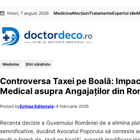
Sari
Skip
Vineri, 7 august 2026
Medicina
Afecțiuni
Tratamente
Expertul zilei
M
la
to
conținut
content
Medicina
Ştiri sănătate
Controversa Taxei pe Boală: Impact
Medical asupra Angajaților din R
Posted by
Echipa Editoriala
–
4 februarie 2026
Recenta decizie a Guvernului României de a elimina plat
semnificative, ducând Avocatul Poporului să conteste a
mulți o formă de „taxă pe boală”, această modificare legi