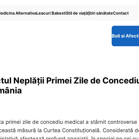
edicina Alternativa
Leacuri Babesti
Stil de viaţă
Ştiri sănătate
Contact
Boli si Afect
ul Neplății Primei Zile de Concedi
omânia
a primei zile de concediu medical a stârnit controverse
ceastă măsură la Curtea Constituțională. Considerată d
slativă afectează profund angajații, în special pe cei cu