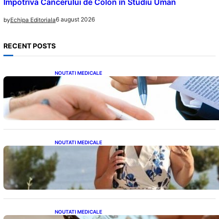
Împotriva Cancerului de Colon în Studiu Uman
6 august 2026
by
Echipa Editoriala
RECENT POSTS
NOUTATI MEDICALE
Acordul României cu Banca Mondială: O
Analiză Detaliată a Împrumutului și
Condițiilor Impuse
NOUTATI MEDICALE
Nașterea prințesei Eugenie la Lisabona: O
alegere plină de semnificație pentru familia
regală britanică
NOUTATI MEDICALE