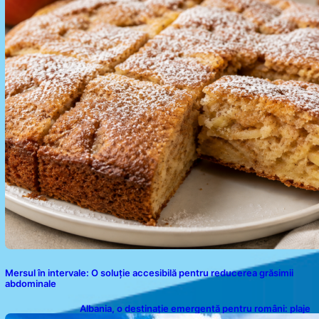
Mersul în intervale: O soluție accesibilă pentru reducerea grăsimii
abdominale
Albania, o destinație emergentă pentru români: plaje
spectaculoase, ape turcoaz și prețuri accesibile