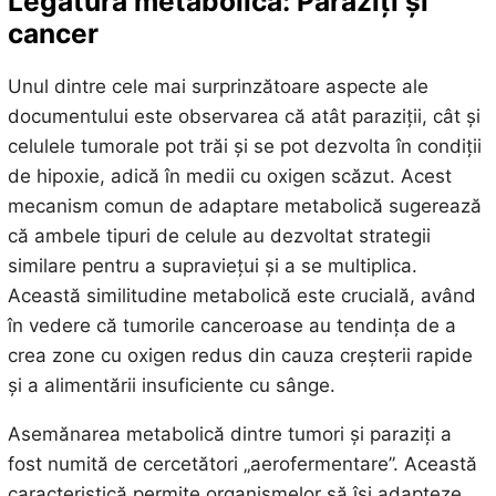
Legătura metabolică: Paraziți și
cancer
Unul dintre cele mai surprinzătoare aspecte ale
documentului este observarea că atât paraziții, cât și
celulele tumorale pot trăi și se pot dezvolta în condiții
de hipoxie, adică în medii cu oxigen scăzut. Acest
mecanism comun de adaptare metabolică sugerează
că ambele tipuri de celule au dezvoltat strategii
similare pentru a supraviețui și a se multiplica.
Această similitudine metabolică este crucială, având
în vedere că tumorile canceroase au tendința de a
crea zone cu oxigen redus din cauza creșterii rapide
și a alimentării insuficiente cu sânge.
Asemănarea metabolică dintre tumori și paraziți a
fost numită de cercetători „aerofermentare”. Această
caracteristică permite organismelor să își adapteze