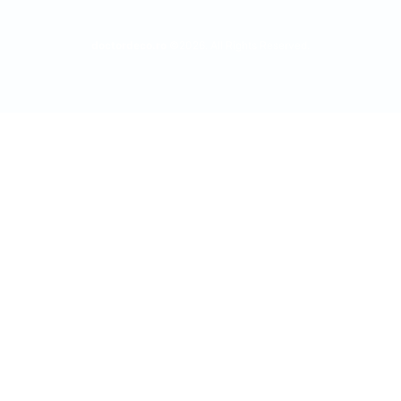
doctordeco.ro
©2026. All Rights Reserved.