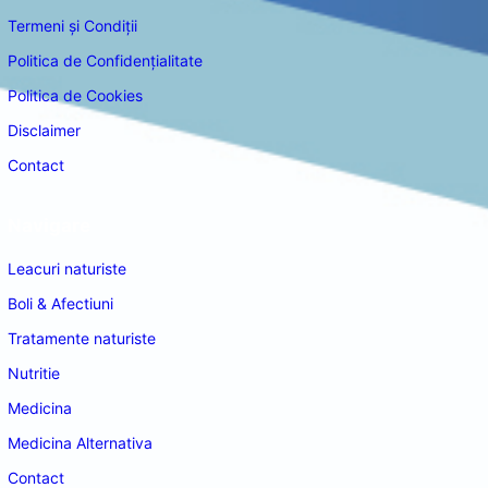
Termeni și Condiții
Politica de Confidențialitate
Politica de Cookies
Disclaimer
Contact
Navigare
Leacuri naturiste
Boli & Afectiuni
Tratamente naturiste
Nutritie
Medicina
Medicina Alternativa
Contact