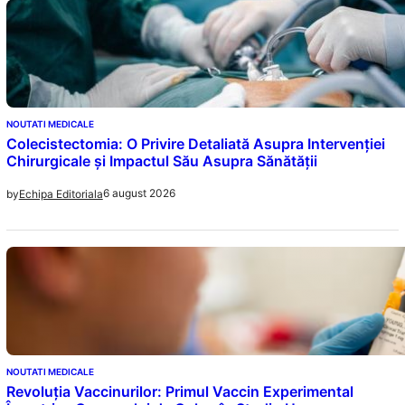
NOUTATI MEDICALE
Colecistectomia: O Privire Detaliată Asupra Intervenției
Chirurgicale și Impactul Său Asupra Sănătății
6 august 2026
by
Echipa Editoriala
NOUTATI MEDICALE
Revoluția Vaccinurilor: Primul Vaccin Experimental