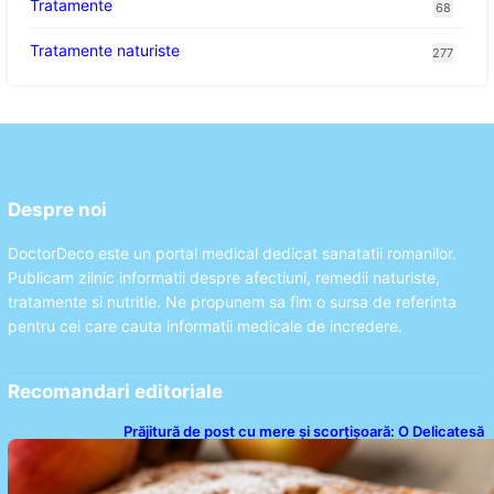
Tratamente
68
Tratamente naturiste
277
Despre noi
DoctorDeco este un portal medical dedicat sanatatii romanilor.
Publicam zilnic informatii despre afectiuni, remedii naturiste,
tratamente si nutritie. Ne propunem sa fim o sursa de referinta
pentru cei care cauta informatii medicale de incredere.
Recomandari editoriale
Prăjitură de post cu mere și scorțișoară: O Delicatesă
Dulce pentru Postul Adormirii Maicii Domnului