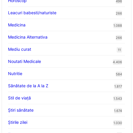
Horoscop
496
Leacuri babesti/naturiste
266
Medicina
1.088
Medicina Alternativa
266
Mediu curat
11
Noutati Medicale
4.406
Nutritie
584
Sănătate de la A la Z
1.817
Stil de viaţă
1.543
Ştiri sănătate
1.674
Știrile zilei
1.030