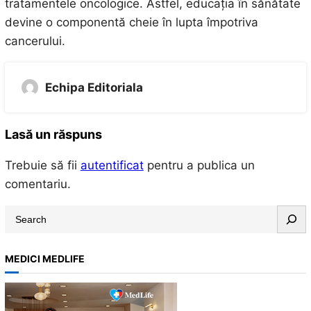
tratamentele oncologice. Astfel, educația în sănătate
devine o componentă cheie în lupta împotriva
cancerului.
Echipa Editoriala
Lasă un răspuns
Trebuie să fii
autentificat
pentru a publica un
comentariu.
S
e
a
MEDICI MEDLIFE
r
c
h