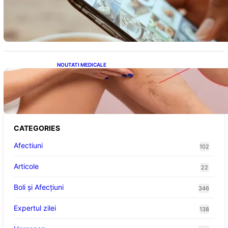
Revoluția Bateriilor pentru Telefoane:
Avantaje, Provocări și Viitorul Tehnologiei
Energetice
NOUTATI MEDICALE
Varicele și Umflarea Picioarelor pe Caniculă:
Înțelegerea Simptomelor și Măsurilor de
Prevenție
CATEGORIES
Afectiuni
102
Articole
22
Boli și Afecțiuni
346
Expertul zilei
138