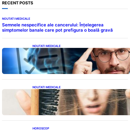
RECENT POSTS
NOUTATI MEDICALE
Semnele nespecifice ale cancerului: Înțelegerea
simptomelor banale care pot prefigura o boală gravă
NOUTATI MEDICALE
Inteligența dincolo de note: Semnele unui IQ
ridicat care nu țin de școală
NOUTATI MEDICALE
Semnele unei deficiențe de proteine:
Impactul asupra sănătății tale
HOROSCOP