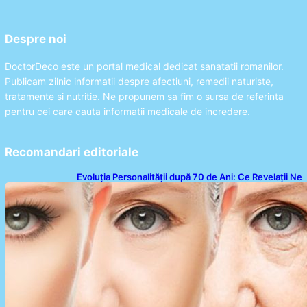
Despre noi
DoctorDeco este un portal medical dedicat sanatatii romanilor.
Publicam zilnic informatii despre afectiuni, remedii naturiste,
tratamente si nutritie. Ne propunem sa fim o sursa de referinta
pentru cei care cauta informatii medicale de incredere.
Recomandari editoriale
Evoluția Personalității după 70 de Ani: Ce Revelații Ne
Oferă Studiile Psihologice