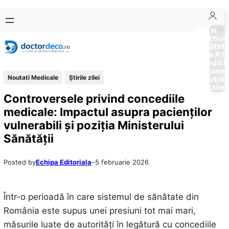
Sari
Skip
la
to
Boli si
Afectiun
conținut
content
Sănătat
de la A la
Medici
Tratame
Noutati Medicale
Știrile zilei
Nutriti
Diction
Controversele privind concediile
medicale: Impactul asupra pacienților
vulnerabili și poziția Ministerului
Sănătății
Posted by
Echipa Editoriala
–
5 februarie 2026
Într-o perioadă în care sistemul de sănătate din
România este supus unei presiuni tot mai mari,
măsurile luate de autorități în legătură cu concediile