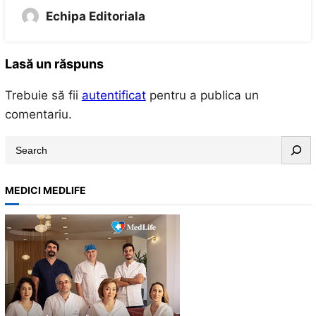
Echipa Editoriala
Lasă un răspuns
Trebuie să fii
autentificat
pentru a publica un
comentariu.
S
e
a
MEDICI MEDLIFE
r
c
h