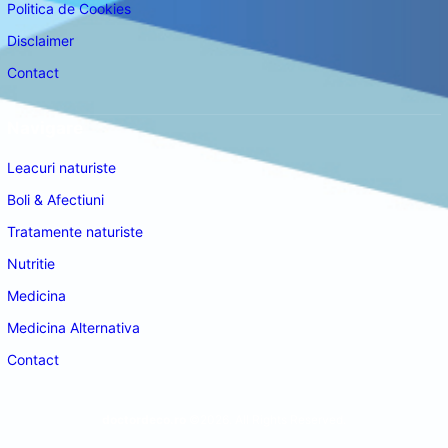
Politica de Cookies
Disclaimer
Contact
Navigare
Leacuri naturiste
Boli & Afectiuni
Tratamente naturiste
Nutritie
Medicina
Medicina Alternativa
Contact
doctordeco.ro
©2026. All Rights Reserved.