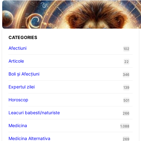
Portalul Leului 8/8: Oportunități de
Abundență pentru Cinci Zodii în 2026
CATEGORIES
Afectiuni
102
Articole
22
Boli și Afecțiuni
346
Expertul zilei
139
Horoscop
501
Leacuri babesti/naturiste
266
Medicina
1.088
Medicina Alternativa
269