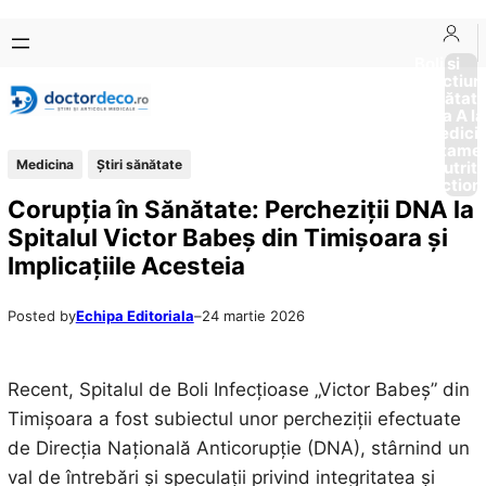
Sari
Skip
la
to
Boli si
Afectiun
conținut
content
Sănătat
de la A la
Medici
Tratame
Medicina
Ştiri sănătate
Nutriti
Diction
Corupția în Sănătate: Percheziții DNA la
Spitalul Victor Babeș din Timișoara și
Implicațiile Acesteia
Posted by
Echipa Editoriala
–
24 martie 2026
Recent, Spitalul de Boli Infecțioase „Victor Babeș” din
Timișoara a fost subiectul unor percheziții efectuate
de Direcția Națională Anticorupție (DNA), stârnind un
val de întrebări și speculații privind integritatea și