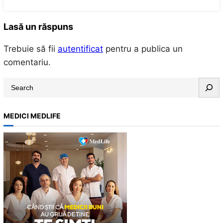
Lasă un răspuns
Trebuie să fii
autentificat
pentru a publica un
comentariu.
S
e
a
MEDICI MEDLIFE
r
c
h