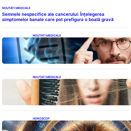
NOUTATI MEDICALE
Semnele nespecifice ale cancerului: Înțelegerea
simptomelor banale care pot prefigura o boală gravă
NOUTATI MEDICALE
Inteligența dincolo de note: Semnele unui IQ
ridicat care nu țin de școală
NOUTATI MEDICALE
Semnele unei deficiențe de proteine:
Impactul asupra sănătății tale
HOROSCOP
Portalul Leului 8/8: Oportunități de
Abundență pentru Cinci Zodii în 2026