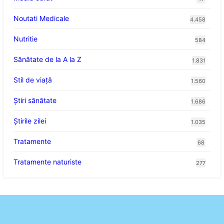
Noutati Medicale
4.458
Nutritie
584
Sănătate de la A la Z
1.831
Stil de viaţă
1.560
Ştiri sănătate
1.686
Știrile zilei
1.035
Tratamente
68
Tratamente naturiste
277