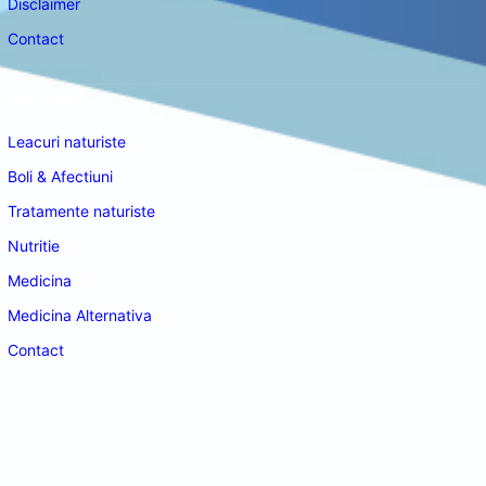
Disclaimer
Contact
Navigare
Leacuri naturiste
Boli & Afectiuni
Tratamente naturiste
Nutritie
Medicina
Medicina Alternativa
Contact
doctordeco.ro
©2026. All Rights Reserved.