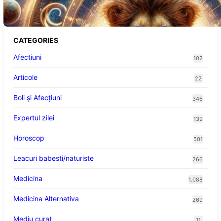
CATEGORIES
Afectiuni
102
Articole
22
Boli și Afecțiuni
346
Expertul zilei
139
Horoscop
501
Leacuri babesti/naturiste
266
Medicina
1.088
Medicina Alternativa
269
Mediu curat
11