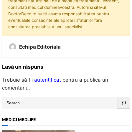
tratament naturist sau de a modifica tratamentul existent,
consultati medicul dumneavoastra. Autorii si site-ul
DoctorDeco.ro nu isi asuma responsabilitatea pentru
eventualele consecinte ale aplicarii sfaturilor fara
consultarea prealabila a unui specialist.
Echipa Editoriala
Lasă un răspuns
Trebuie să fii
autentificat
pentru a publica un
comentariu.
S
e
a
MEDICI MEDLIFE
r