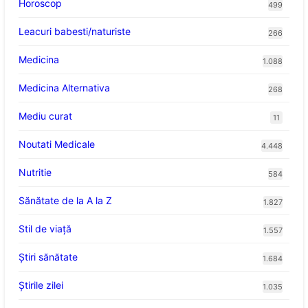
Horoscop
499
Leacuri babesti/naturiste
266
Medicina
1.088
Medicina Alternativa
268
Mediu curat
11
Noutati Medicale
4.448
Nutritie
584
Sănătate de la A la Z
1.827
Stil de viaţă
1.557
Ştiri sănătate
1.684
Știrile zilei
1.035