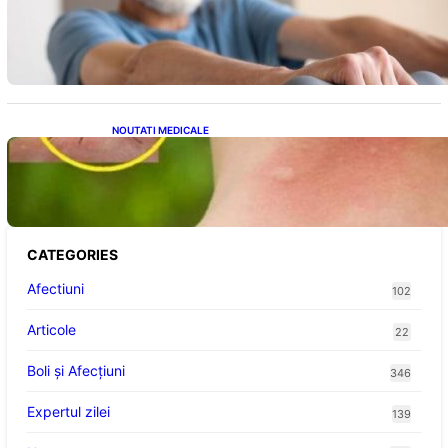
Îmbunătățirea sănătății cardiovasculare:
Patru exerciții simple pentru reducerea
tensiunii arteriale la domiciliu
NOUTATI MEDICALE
Cum bacteriile pielii influențează atracția
țânțarilor: O nouă viziune asupra alegerii
victimelor
CATEGORIES
Afectiuni
102
Articole
22
Boli și Afecțiuni
346
Expertul zilei
139