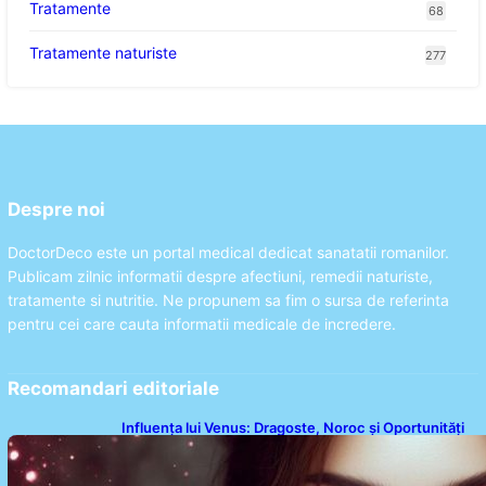
Tratamente
68
Tratamente naturiste
277
Despre noi
DoctorDeco este un portal medical dedicat sanatatii romanilor.
Publicam zilnic informatii despre afectiuni, remedii naturiste,
tratamente si nutritie. Ne propunem sa fim o sursa de referinta
pentru cei care cauta informatii medicale de incredere.
Recomandari editoriale
Influența lui Venus: Dragoste, Noroc și Oportunități
pentru Tauri și Balanțe în Weekendul 8-9 August