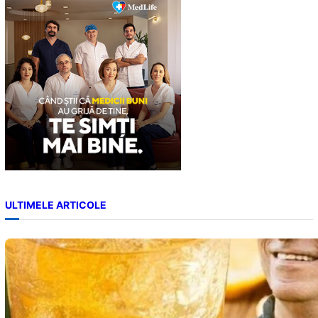
c
h
ULTIMELE ARTICOLE