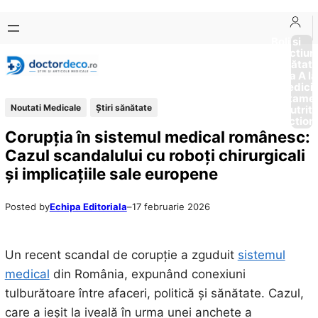
Sari
Skip
la
to
Boli si
Afectiun
conținut
content
Sănătat
de la A la
Medici
Tratame
Noutati Medicale
Ştiri sănătate
Nutriti
Diction
Corupția în sistemul medical românesc:
Cazul scandalului cu roboți chirurgicali
și implicațiile sale europene
Posted by
Echipa Editoriala
–
17 februarie 2026
Un recent scandal de corupție a zguduit
sistemul
medical
din România, expunând conexiuni
tulburătoare între afaceri, politică și sănătate. Cazul,
care a ieșit la iveală în urma unei anchete a