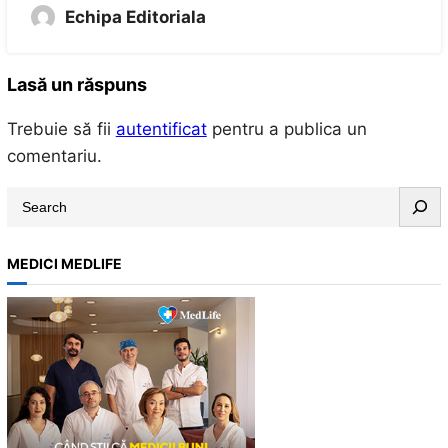
Echipa Editoriala
Lasă un răspuns
Trebuie să fii
autentificat
pentru a publica un
comentariu.
S
e
a
MEDICI MEDLIFE
r
c
h