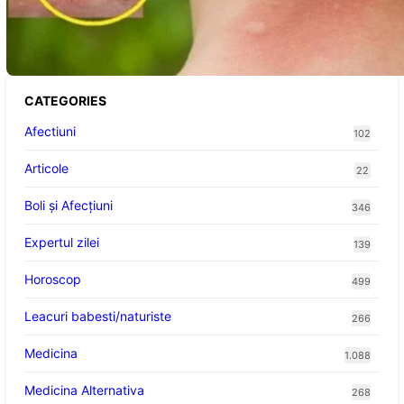
Cum bacteriile pielii influențează atracția
țânțarilor: O nouă viziune asupra alegerii
victimelor
CATEGORIES
Afectiuni
102
Articole
22
Boli și Afecțiuni
346
Expertul zilei
139
Horoscop
499
Leacuri babesti/naturiste
266
Medicina
1.088
Medicina Alternativa
268