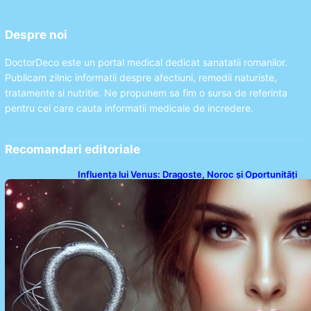
Despre noi
DoctorDeco este un portal medical dedicat sanatatii romanilor.
Publicam zilnic informatii despre afectiuni, remedii naturiste,
tratamente si nutritie. Ne propunem sa fim o sursa de referinta
pentru cei care cauta informatii medicale de incredere.
Recomandari editoriale
Influența lui Venus: Dragoste, Noroc și Oportunități
pentru Tauri și Balanțe în Weekendul 8-9 August