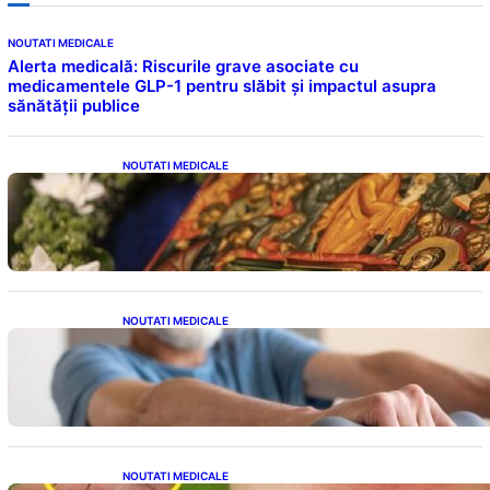
NOUTATI MEDICALE
Alerta medicală: Riscurile grave asociate cu
medicamentele GLP-1 pentru slăbit și impactul asupra
sănătății publice
NOUTATI MEDICALE
Postul Adormirii Maicii Domnului: Tradiții,
Superstiții și Implicații Spiritualitate în 2026
NOUTATI MEDICALE
Îmbunătățirea sănătății cardiovasculare:
Patru exerciții simple pentru reducerea
tensiunii arteriale la domiciliu
NOUTATI MEDICALE