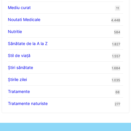
Mediu curat
11
Noutati Medicale
4.448
Nutritie
584
Sănătate de la A la Z
1.827
Stil de viaţă
1.557
Ştiri sănătate
1.684
Știrile zilei
1.035
Tratamente
68
Tratamente naturiste
277