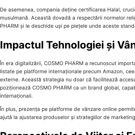
De asemenea, compania deține certificarea Halal, crucia
musulmană. Această dovadă a respectării normelor rel
PHARM și le deschide uși pe piețele unde aceste stand
Impactul Tehnologiei și Vâ
În era digitalizării, COSMO PHARM a recunoscut importa
listate pe platforme internaționale precum Amazon, ceea 
externe. Această strategia nu doar că facilitează acces
poziționează COSMO PHARM ca un brand global, capabil
internaționali.
În plus, prezența pe platforme de vânzare online permit
ajută la ajustarea produselor și strategiilor de marketing