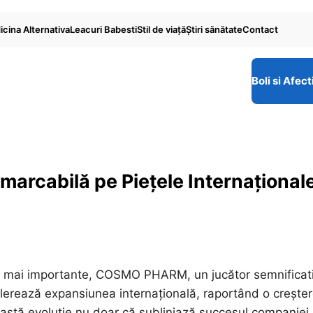
cina Alternativa
Leacuri Babesti
Stil de viaţă
Ştiri sănătate
Contact
Boli si Afect
cabilă pe Piețele Internațional
tot mai importante, COSMO PHARM, un jucător semnificat
lerează expansiunea internațională, raportând o crește
eastă evoluție nu doar că subliniază succesul companiei,