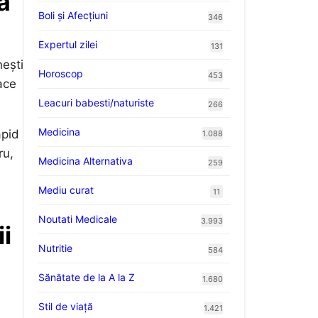
a
Boli și Afecțiuni
346
Expertul zilei
131
nești
Horoscop
453
oace
Leacuri babesti/naturiste
266
Medicina
apid
1.088
ru,
Medicina Alternativa
259
Mediu curat
11
Noutati Medicale
3.993
i
Nutritie
584
Sănătate de la A la Z
1.680
Stil de viaţă
1.421