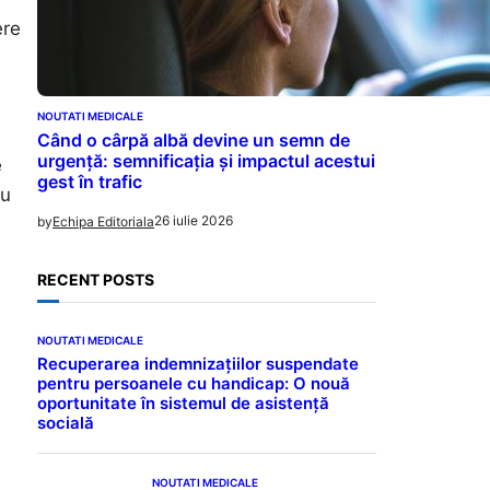
ere
NOUTATI MEDICALE
Când o cârpă albă devine un semn de
urgență: semnificația și impactul acestui
e
gest în trafic
ru
26 iulie 2026
by
Echipa Editoriala
RECENT POSTS
NOUTATI MEDICALE
Recuperarea indemnizațiilor suspendate
pentru persoanele cu handicap: O nouă
oportunitate în sistemul de asistență
socială
NOUTATI MEDICALE