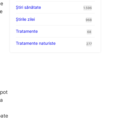
de
Ştiri sănătate
1.596
re
Știrile zilei
968
Tratamente
68
Tratamente naturiste
277
 pot
la
oate