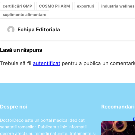
certificări GMP
COSMO PHARM
exporturi
industria wellnes
suplimente alimentare
Echipa Editoriala
Lasă un răspuns
Trebuie să fii
autentificat
pentru a publica un comentari
Despre noi
Recomandari 
E
DoctorDeco este un portal medical dedicat
2
sanatatii romanilor. Publicam zilnic informatii
T
despre afectiuni, remedii naturiste, tratamente si