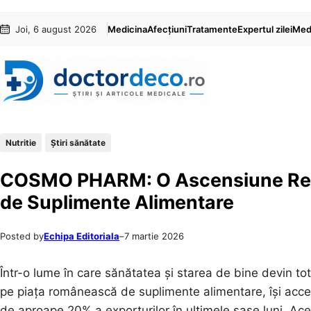
Sari
Skip
Joi, 6 august 2026
Medicina
Afecțiuni
Tratamente
Expertul zilei
Medi
la
to
conținut
content
Nutritie
Ştiri sănătate
COSMO PHARM: O Ascensiune Remar
de Suplimente Alimentare
Posted by
Echipa Editoriala
–
7 martie 2026
Într-o lume în care sănătatea și starea de bine devin 
pe piața românească de suplimente alimentare, își acce
de aproape 20% a exporturilor în ultimele șase luni. Ac