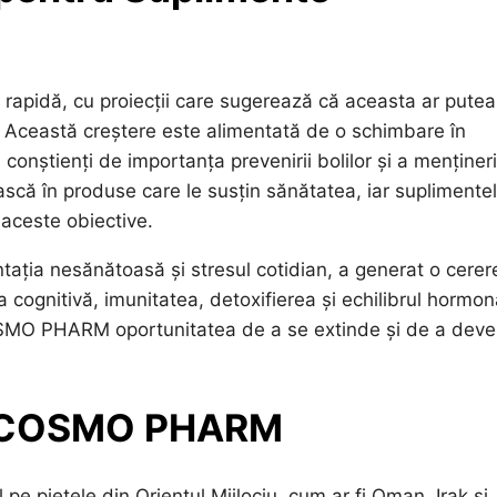
 rapidă, cu proiecții care sugerează că aceasta ar putea
 Această creștere este alimentată de o schimbare în
conștienți de importanța prevenirii bolilor și a mențineri
ească în produse care le susțin sănătatea, iar suplimente
 aceste obiective.
ntația nesănătoasă și stresul cotidian, a generat o cerer
ognitivă, imunitatea, detoxifierea și echilibrul hormon
SMO PHARM oportunitatea de a se extinde și de a deve
 a COSMO PHARM
 piețele din Orientul Mijlociu, cum ar fi Oman, Irak și