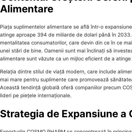
Alimentare
Piața suplimentelor alimentare se află într-o expansiune
atinge aproape 394 de miliarde de dolari până în 2033.
mentalitatea consumatorilor, care devin din ce în ce mai 
unei stări de bine. Oamenii sunt mai înclinați să invest
alimentare sunt văzute ca un mijloc eficient de a atinge
Relația dintre stilul de viață modern, care include alime
mai mare pentru suplimente care promovează sănătatea c
Această tendință globală oferă companiilor precum CO
lideri pe piețele internaționale.
Strategia de Expansiune
Exporturile COSMO PHARM se concentrează în principal pe