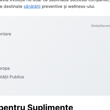
se destinate
sănătății
preventive și wellness-ului.
[Arata/Ascun
entare
Europa
tății Publice
 pentru Suplimente