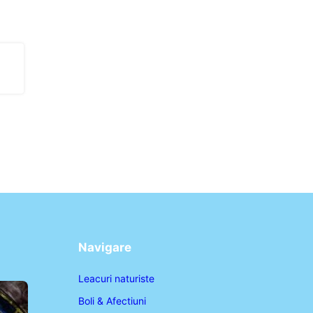
Navigare
Leacuri naturiste
Boli & Afectiuni