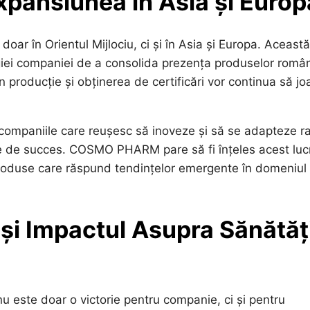
Expansiunea în Asia și Europ
 în Orientul Mijlociu, ci și în Asia și Europa. Această
giei companiei de a consolida prezența produselor româ
în producție și obținerea de certificări vor continua să j
, companiile care reușesc să inoveze și să se adapteze r
se de succes. COSMO PHARM pare să fi înțeles acest luc
 produse care răspund tendințelor emergente în domeniul
și Impactul Asupra Sănătăți
este doar o victorie pentru companie, ci și pentru