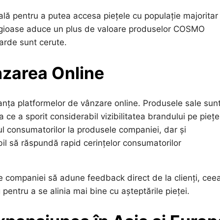
lă pentru a putea accesa piețele cu populație majoritar
igioase aduce un plus de valoare produselor COSMO
arde sunt cerute.
nzarea Online
nța platformelor de vânzare online. Produsele sale sun
ce a sporit considerabil vizibilitatea brandului pe piețe
ul consumatorilor la produsele companiei, dar și
 să răspundă rapid cerințelor consumatorilor
e companiei să adune feedback direct de la clienți, cee
 pentru a se alinia mai bine cu așteptările pieței.