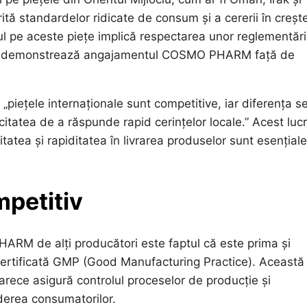
ită standardelor ridicate de consum și a cererii în creșt
l pe aceste piețe implică respectarea unor reglementări
eea ce demonstrează angajamentul COSMO PHARM față de
piețele internaționale sunt competitive, iar diferența s
acitatea de a răspunde rapid cerințelor locale.” Acest luc
atea și rapiditatea în livrarea produselor sunt esențiale
mpetitiv
ARM de alți producători este faptul că este prima și
certificată GMP (Good Manufacturing Practice). Această
oarece asigură controlul proceselor de producție și
ederea consumatorilor.