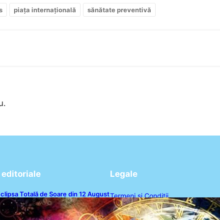
s
piața internațională
sănătate preventivă
u.
editoriale
Legale
clipsa Totală de Soare din 12 August
Termeni și Condiții
026: O Analiză a Impactului asupra
rei Zodii și a Ciclului de 18 Ani
Politica de Confidențialitate