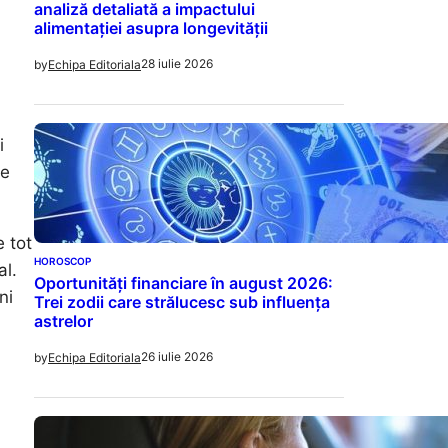
analiză detaliată a impactului
alimentației asupra longevității
28 iulie 2026
by
Echipa Editoriala
i
le
e tot
HOROSCOP
al.
Oportunități financiare în august 2026:
ni
Trei zodii care strălucesc sub influența
astrelor
26 iulie 2026
by
Echipa Editoriala