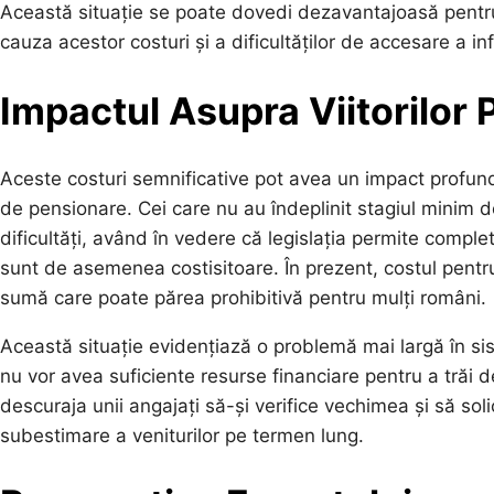
Această situație se poate dovedi dezavantajoasă pentru
cauza acestor costuri și a dificultăților de accesare a inf
Impactul Asupra Viitorilor 
Aceste costuri semnificative pot avea un impact profund
de pensionare. Cei care nu au îndeplinit stagiul minim d
dificultăți, având în vedere că legislația permite complet
sunt de asemenea costisitoare. În prezent, costul pentr
sumă care poate părea prohibitivă pentru mulți români.
Această situație evidențiază o problemă mai largă în s
nu vor avea suficiente resurse financiare pentru a tră
descuraja unii angajați să-și verifice vechimea și să sol
subestimare a veniturilor pe termen lung.