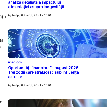
analiză detaliată a impactului
alimentației asupra longevității
28 iulie 2026
by
Echipa Editoriala
ățile
rii
a
HOROSCOP
Oportunități financiare în august 2026:
Trei zodii care strălucesc sub influența
astrelor
26 iulie 2026
by
Echipa Editoriala
e
te