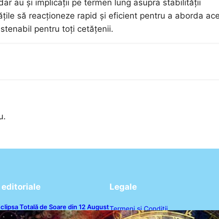
r au și implicații pe termen lung asupra stabilității
itățile să reacționeze rapid și eficient pentru a aborda ac
stenabil pentru toți cetățenii.
u.
editoriale
Legale
clipsa Totală de Soare din 12 August
Termeni și Condiții
026: O Analiză a Impactului asupra