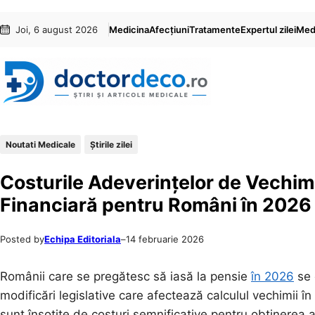
Sari
Skip
Joi, 6 august 2026
Medicina
Afecțiuni
Tratamente
Expertul zilei
Medi
la
to
conținut
content
Noutati Medicale
Știrile zilei
Costurile Adeverințelor de Vechi
Financiară pentru Români în 2026
Posted by
Echipa Editoriala
–
14 februarie 2026
Românii care se pregătesc să iasă la pensie
în 2026
se 
modificări legislative care afectează calculul vechimii 
sunt însoțite de costuri semnificative pentru obținerea 