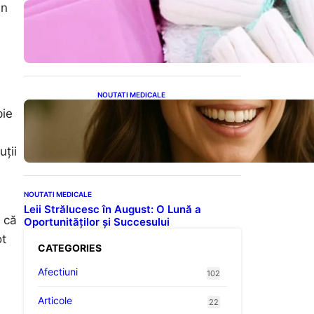
in
Tampoanele menstruale: O
analiză profundă a riscurilor
legate de metale toxice
NOUTATI MEDICALE
Ceaiul – Băutura care
pie
protejează inima:
Descoperiri recente despre
beneficiile consumului zilnic
uții
NOUTATI MEDICALE
Leii Strălucesc în August: O Lună a
 că
Oportunităților și Succesului
ot
CATEGORIES
Afectiuni
102
Articole
22