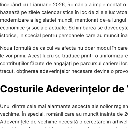
Începând cu 1 ianuarie 2026, România a implementat o n
bazează pe zilele calendaristice în loc de zilele lucrăto
modernizare a legislației muncii, menționat de-a lungul a
economice și sociale actuale. Schimbarea se dovedește 
istorice, în special pentru persoanele care au muncit în
Noua formulă de calcul va afecta nu doar modul în care
le vor primi. Acest lucru se traduce printr-o uniformiza
contribuțiilor făcute de angajați pe parcursul carierei l
trecut, obținerea adeverințelor necesare devine o provo
Costurile Adeverințelor d
Unul dintre cele mai alarmante aspecte ale noilor regle
vechime. În special, românii care au muncit înainte de 
Adeverințele de vechime necesită o cercetare în arhivel