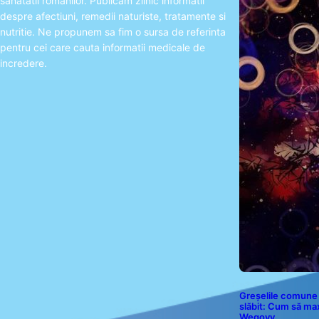
sanatatii romanilor. Publicam zilnic informatii
T
despre afectiuni, remedii naturiste, tratamente si
nutritie. Ne propunem sa fim o sursa de referinta
pentru cei care cauta informatii medicale de
incredere.
Greșelile comune 
slăbit: Cum să ma
Wegovy