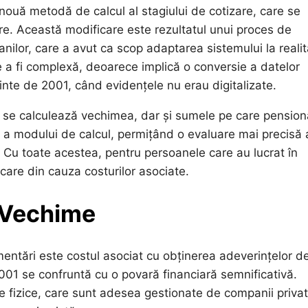
ouă metodă de calcul al stagiului de cotizare, care se
are. Această modificare este rezultatul unui proces de
nilor, care a avut ca scop adaptarea sistemului la realit
a fi complexă, deoarece implică o conversie a datelor
ainte de 2001, când evidențele nu erau digitalizate.
 se calculează vechimea, dar și sumele pe care pensiona
re a modului de calcul, permițând o evaluare mai precisă 
or. Cu toate acestea, pentru persoanele care au lucrat în
care din cauza costurilor asociate.
e Vechime
mentări este costul asociat cu obținerea adeverințelor d
2001 se confruntă cu o povară financiară semnificativă.
e fizice, care sunt adesea gestionate de companii priva