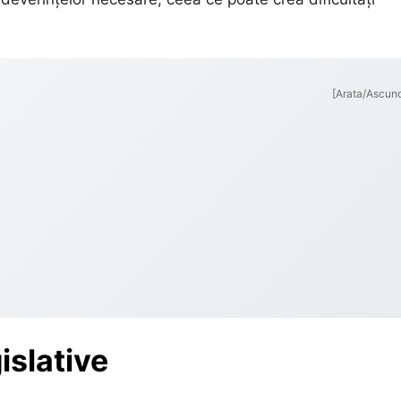
[Arata/Ascun
islative