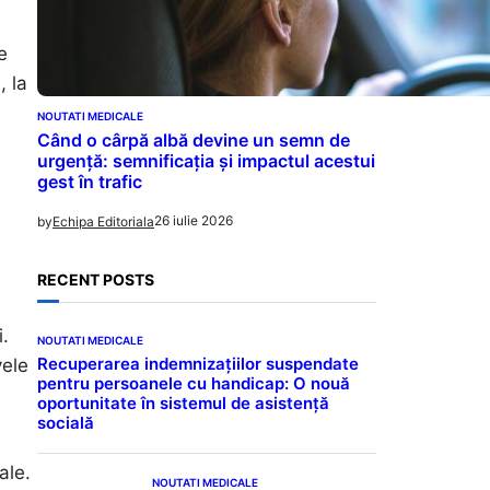
e
, la
NOUTATI MEDICALE
Când o cârpă albă devine un semn de
urgență: semnificația și impactul acestui
gest în trafic
26 iulie 2026
by
Echipa Editoriala
RECENT POSTS
i.
NOUTATI MEDICALE
Recuperarea indemnizațiilor suspendate
vele
pentru persoanele cu handicap: O nouă
oportunitate în sistemul de asistență
socială
ale.
NOUTATI MEDICALE