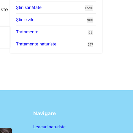
Ştiri sănătate
1.596
este
Știrile zilei
968
Tratamente
68
Tratamente naturiste
277
Navigare
Leacuri naturiste