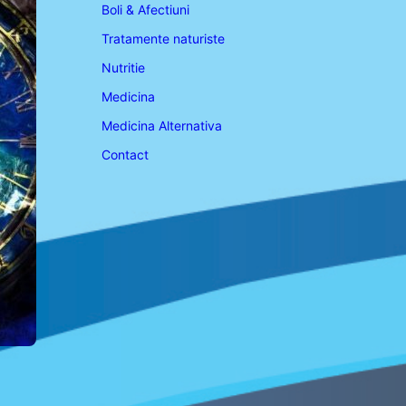
Boli & Afectiuni
Tratamente naturiste
Nutritie
Medicina
Medicina Alternativa
Contact