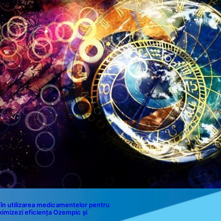
rei Zodii și a Ciclului de 18 Ani
Politica de Confidențialitate
Politica de Cookies
Disclaimer
Contact
în utilizarea medicamentelor pentru
ximizezi eficiența Ozempic și