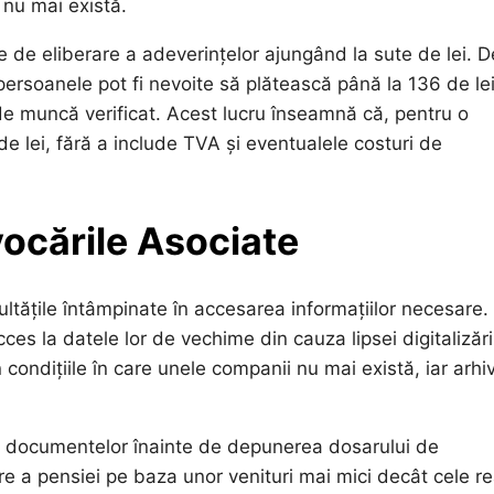
i nu mai există.
ve de eliberare a adeverințelor ajungând la sute de lei. D
rsoanele pot fi nevoite să plătească până la 136 de lei
de muncă verificat. Acest lucru înseamnă că, pentru o
e lei, fără a include TVA și eventualele costuri de
vocările Asociate
cultățile întâmpinate în accesarea informațiilor necesare.
s la datele lor de vechime din cauza lipsei digitalizări
condițiile în care unele companii nu mai există, iar arhi
e a documentelor înainte de depunerea dosarului de
e a pensiei pe baza unor venituri mai mici decât cele re