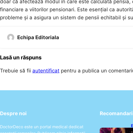
doar că afectează modul în care este calculată pensia, da
financiare a viitorilor pensionari. Este esențial ca autor
probleme și a asigura un sistem de pensii echitabil și su
Echipa Editoriala
Lasă un răspuns
Trebuie să fii
autentificat
pentru a publica un comentari
Despre noi
Recomandari 
E
DoctorDeco este un portal medical dedicat
2