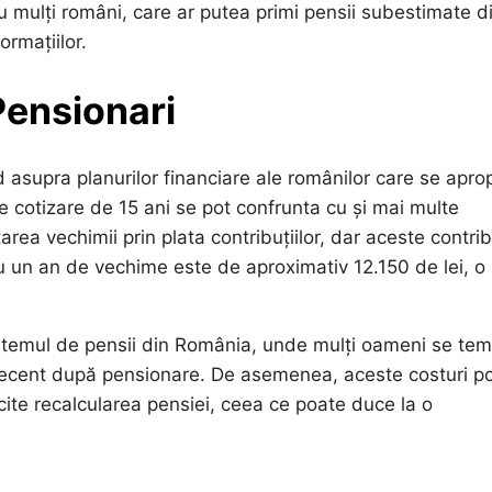
 mulți români, care ar putea primi pensii subestimate d
ormațiilor.
Pensionari
 asupra planurilor financiare ale românilor care se apro
e cotizare de 15 ani se pot confrunta cu și mai multe
area vechimii prin plata contribuțiilor, dar aceste contrib
u un an de vechime este de aproximativ 12.150 de lei, o
istemul de pensii din România, unde mulți oameni se tem
i decent după pensionare. De asemenea, aceste costuri p
icite recalcularea pensiei, ceea ce poate duce la o