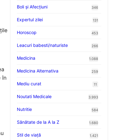
Boli și Afecțiuni
346
Expertul zilei
131
țile
Horoscop
453
Leacuri babesti/naturiste
266
Medicina
1.088
ea
Medicina Alternativa
259
 în
Mediu curat
11
Noutati Medicale
3.993
Nutritie
584
Sănătate de la A la Z
1.680
nu
Stil de viaţă
1.421