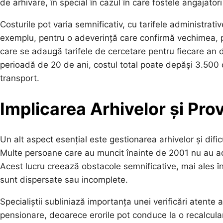
de arhivare, în special în cazul în care fostele angajator
Costurile pot varia semnificativ, cu tarifele administrati
exemplu, pentru o adeverință care confirmă vechimea, pe
care se adaugă tarifele de cercetare pentru fiecare an 
perioadă de 20 de ani, costul total poate depăși 3.500 d
transport.
Implicarea Arhivelor și Pro
Un alt aspect esențial este gestionarea arhivelor și difi
Multe persoane care au muncit înainte de 2001 nu au acce
Acest lucru creează obstacole semnificative, mai ales în 
sunt dispersate sau incomplete.
Specialiștii subliniază importanța unei verificări atent
pensionare, deoarece erorile pot conduce la o recalcular