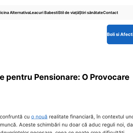
cina Alternativa
Leacuri Babesti
Stil de viaţă
Ştiri sănătate
Contact
Boli si Afect
me pentru Pensionare: O Provocare
confruntă cu
o nouă
realitate financiară, în contextul un
în muncă. Aceste schimbări nu doar că aduc reguli noi, da
adeverințelor necesare, ceea ce poate crea dificultăți