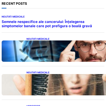
RECENT POSTS
NOUTATI MEDICALE
Semnele nespecifice ale cancerului: Înțelegerea
simptomelor banale care pot prefigura o boală gravă
NOUTATI MEDICALE
Inteligența dincolo de note: Semnele unui IQ
ridicat care nu țin de școală
NOUTATI MEDICALE
Semnele unei deficiențe de proteine:
Impactul asupra sănătății tale
HOROSCOP