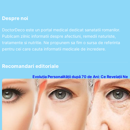
Despre noi
DoctorDeco este un portal medical dedicat sanatatii romanilor.
Publicam zilnic informatii despre afectiuni, remedii naturiste,
tratamente si nutritie. Ne propunem sa fim o sursa de referinta
pentru cei care cauta informatii medicale de incredere.
Recomandari editoriale
Evoluția Personalității după 70 de Ani: Ce Revelații Ne
Oferă Studiile Psihologice