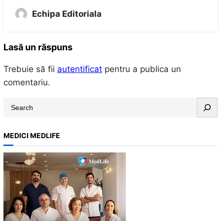
Echipa Editoriala
Lasă un răspuns
Trebuie să fii
autentificat
pentru a publica un
comentariu.
S
e
a
MEDICI MEDLIFE
r
c
h