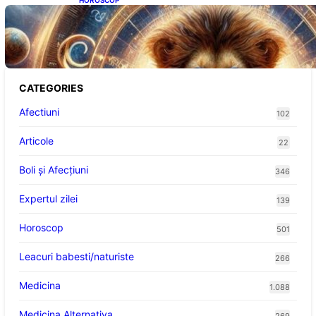
Portalul Leului 8/8: Oportunități de
Abundență pentru Cinci Zodii în 2026
CATEGORIES
Afectiuni
102
Articole
22
Boli și Afecțiuni
346
Expertul zilei
139
Horoscop
501
Leacuri babesti/naturiste
266
Medicina
1.088
Medicina Alternativa
269