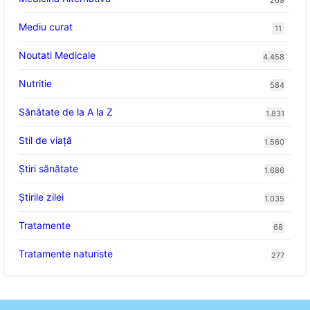
Mediu curat
11
Noutati Medicale
4.458
Nutritie
584
Sănătate de la A la Z
1.831
Stil de viaţă
1.560
Ştiri sănătate
1.686
Știrile zilei
1.035
Tratamente
68
Tratamente naturiste
277