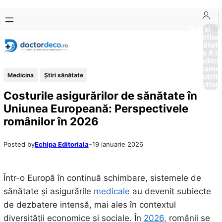
Sari
Skip
la
to
Boli si
Afectiun
conținut
content
Sănătat
de la A la
Medici
Tratame
Medicina
Ştiri sănătate
Nutriti
Diction
Costurile asigurărilor de sănătate în
Uniunea Europeană: Perspectivele
românilor în 2026
Posted by
Echipa Editoriala
–
19 ianuarie 2026
Într-o Europă în continuă schimbare, sistemele de
sănătate și asigurările
medicale
au devenit subiecte
de dezbatere intensă, mai ales în contextul
diversității economice și sociale. În
2026,
românii se