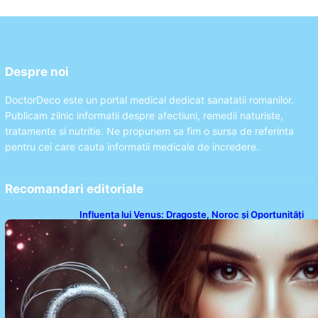
Despre noi
DoctorDeco este un portal medical dedicat sanatatii romanilor.
Publicam zilnic informatii despre afectiuni, remedii naturiste,
tratamente si nutritie. Ne propunem sa fim o sursa de referinta
pentru cei care cauta informatii medicale de incredere.
Recomandari editoriale
Influența lui Venus: Dragoste, Noroc și Oportunități
pentru Tauri și Balanțe în Weekendul 8-9 August