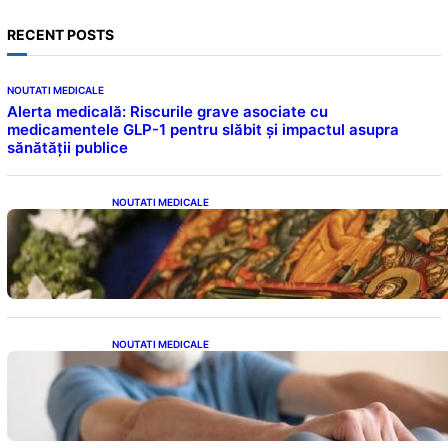
RECENT POSTS
NOUTATI MEDICALE
Alerta medicală: Riscurile grave asociate cu
medicamentele GLP-1 pentru slăbit și impactul asupra
sănătății publice
NOUTATI MEDICALE
Postul Adormirii Maicii Domnului: Tradiții,
Superstiții și Implicații Spiritualitate în 2026
NOUTATI MEDICALE
Îmbunătățirea sănătății cardiovasculare:
Patru exerciții simple pentru reducerea
tensiunii arteriale la domiciliu