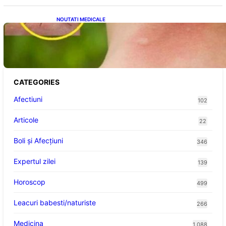
NOUTATI MEDICALE
Cum bacteriile pielii influențează atracția
țânțarilor: O nouă viziune asupra alegerii
victimelor
CATEGORIES
Afectiuni
102
Articole
22
Boli și Afecțiuni
346
Expertul zilei
139
Horoscop
499
Leacuri babesti/naturiste
266
Medicina
1.088