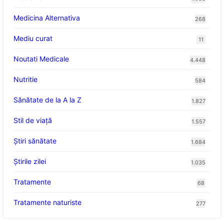
Medicina Alternativa
268
Mediu curat
11
Noutati Medicale
4.448
Nutritie
584
Sănătate de la A la Z
1.827
Stil de viaţă
1.557
Ştiri sănătate
1.684
Știrile zilei
1.035
Tratamente
68
Tratamente naturiste
277