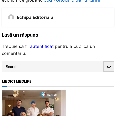
economice globale.
Cod Portocaliu de Furtuni în
Echipa Editoriala
Lasă un răspuns
Trebuie să fii
autentificat
pentru a publica un
comentariu.
S
e
a
MEDICI MEDLIFE
r
c
h