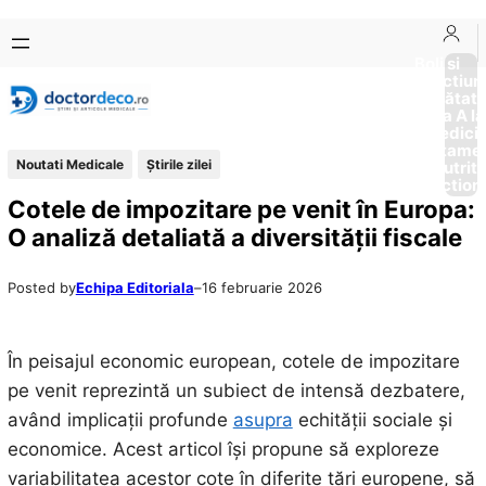
Sari
Skip
la
to
Boli si
Afectiun
conținut
content
Sănătat
de la A la
Medici
Tratame
Noutati Medicale
Știrile zilei
Nutriti
Diction
Cotele de impozitare pe venit în Europa:
O analiză detaliată a diversității fiscale
Posted by
Echipa Editoriala
–
16 februarie 2026
În peisajul economic european, cotele de impozitare
pe venit reprezintă un subiect de intensă dezbatere,
având implicații profunde
asupra
echității sociale și
economice. Acest articol își propune să exploreze
variabilitatea acestor cote în diferite țări europene, să