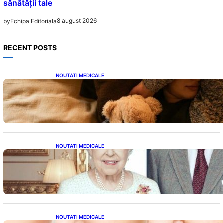
sănătății tale
8 august 2026
by
Echipa Editoriala
RECENT POSTS
NOUTATI MEDICALE
Somnul Sănătos: Câte Ore Trebuie Să Dormi
în Funcție de Vârstă și Impactul Asupra
Sănătății
NOUTATI MEDICALE
Longevitatea în Rândul Celebrităților: Lecții
din Viața Prințului Philip și a Altora care Au
Fost Pe Punctul de a Împlini 100 de Ani
NOUTATI MEDICALE