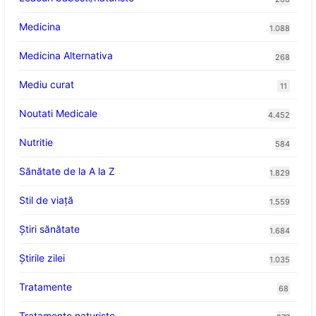
Medicina
1.088
Medicina Alternativa
268
Mediu curat
11
Noutati Medicale
4.452
Nutritie
584
Sănătate de la A la Z
1.829
Stil de viaţă
1.559
Ştiri sănătate
1.684
Știrile zilei
1.035
Tratamente
68
Tratamente naturiste