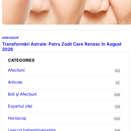
Evoluția Personalității după 70 de Ani: Ce
Revelații Ne Oferă Studiile Psihologice
HOROSCOP
Transformări Astrale: Patru Zodii Care Renasc în August
2026
CATEGORIES
Afectiuni
102
Articole
22
Boli și Afecțiuni
346
Expertul zilei
139
Horoscop
500
Leacuri babesti/naturiste
266