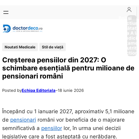
Sari
Skip
la
to
Boli si
Afectiun
conținut
content
Sănătat
de la A la
Medici
Tratame
Noutati Medicale
Stil de viaţă
Nutriti
Diction
Creșterea pensiilor din 2027: O
schimbare esențială pentru milioane de
pensionari români
Posted by
Echipa Editoriala
–
18 iunie 2026
Începând cu 1 ianuarie 2027, aproximativ 5,1 milioane
de
pensionari
români vor beneficia de o majorare
semnificativă a
pensiilor
lor, în urma unei decizii
legislative care a fost așteptată cu nerăbdare.