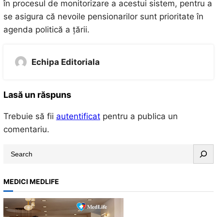
în procesul de monitorizare a acestui sistem, pentru a
se asigura că nevoile pensionarilor sunt prioritate în
agenda politică a țării.
Echipa Editoriala
Lasă un răspuns
Trebuie să fii
autentificat
pentru a publica un
comentariu.
S
e
a
MEDICI MEDLIFE
r
c
h