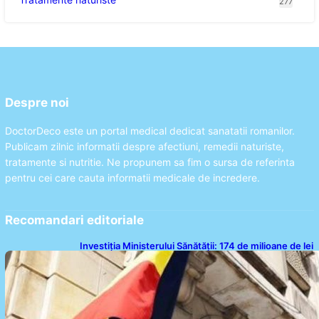
277
Despre noi
DoctorDeco este un portal medical dedicat sanatatii romanilor.
Publicam zilnic informatii despre afectiuni, remedii naturiste,
tratamente si nutritie. Ne propunem sa fim o sursa de referinta
pentru cei care cauta informatii medicale de incredere.
Recomandari editoriale
Investiția Ministerului Sănătății: 174 de milioane de lei
pentru modernizarea sistemului sanitar din România