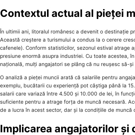
Contextul actual al pieței m
În ultimii ani, litoralul românesc a devenit o destinație pr
Această creștere a turismului a condus la o cerere cres
cafenele). Conform statisticilor, sezonul estival atrage 
presiune enormă asupra industriei. Cu toate acestea, în
națională, mulți angajatori se plâng că nu reușesc să-și
O analiză a pieței muncii arată că salariile pentru angaj
exemplu, bucătarii cu experiență pot câștiga până la 15.
salarii care variază între 4.500 și 10.000 de lei, în funcț
suficiente pentru a atrage forța de muncă necesară. Aceast
de a lucra în acest sector, dar și la condițiile de muncă 
Implicarea angajatorilor și