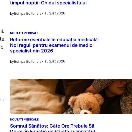
timpul nopții: Ghidul specialistului
7 august 2026
by
Echipa Editoriala
ni.
NOUTATI MEDICALE
te,
Reforme esențiale în educația medicală:
Noi reguli pentru examenul de medic
 o
specialist din 2026
7 august 2026
by
Echipa Editoriala
lor
NOUTATI MEDICALE
Somnul Sănătos: Câte Ore Trebuie Să
Dormi în Funcție de Vârstă și Impactul