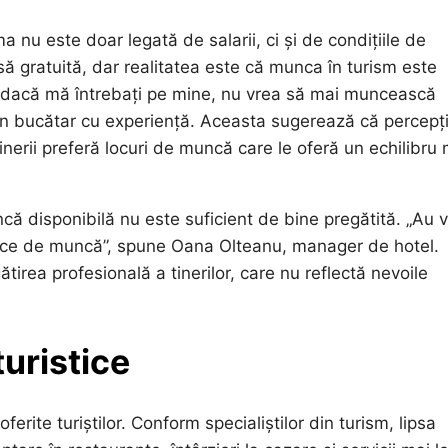
 nu este doar legată de salarii, ci și de condițiile de
ă gratuită, dar realitatea este că munca în turism este
, dacă mă întrebați pe mine, nu vrea să mai muncească
, un bucătar cu experiență. Aceasta sugerează că percepț
rii preferă locuri de muncă care le oferă un echilibru 
ă disponibilă nu este suficient de bine pregătită. „Au v
dornice de muncă”, spune Oana Olteanu, manager de hotel.
irea profesională a tinerilor, care nu reflectă nevoile
turistice
ferite turiștilor. Conform specialiștilor din turism, lipsa