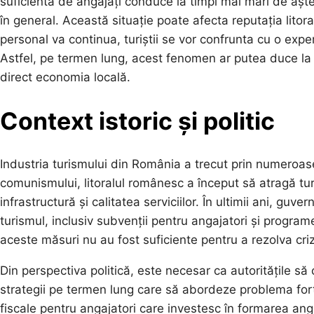
suficientă de angajați conduce la timpi mai mari de aștept
în general. Această situație poate afecta reputația litora
personal va continua, turiștii se vor confrunta cu o expe
Astfel, pe termen lung, acest fenomen ar putea duce la 
direct economia locală.
Context istoric și politic
Industria turismului din România a trecut prin numeroas
comunismului, litoralul românesc a început să atragă turi
infrastructură și calitatea serviciilor. În ultimii ani, gu
turismul, inclusiv subvenții pentru angajatori și progra
aceste măsuri nu au fost suficiente pentru a rezolva cri
Din perspectiva politică, este necesar ca autoritățile să
strategii pe termen lung care să abordeze problema for
fiscale pentru angajatori care investesc în formarea an