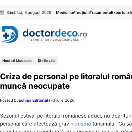
Sari
Skip
Sâmbătă, 8 august 2026
Medicina
Afecțiuni
Tratamente
Expertul zil
la
to
conținut
content
Noutati Medicale
Știrile zilei
Criza de personal pe litoralul român
muncă neocupate
Posted by
Echipa Editoriala
–
3 iulie 2026
Sezonul estival pe litoralul românesc aduce nu doar turișt
personal care afectează grav
industria
turismului. Cu sal
și restaurante se confruntă cu o provocare majoră: găsire