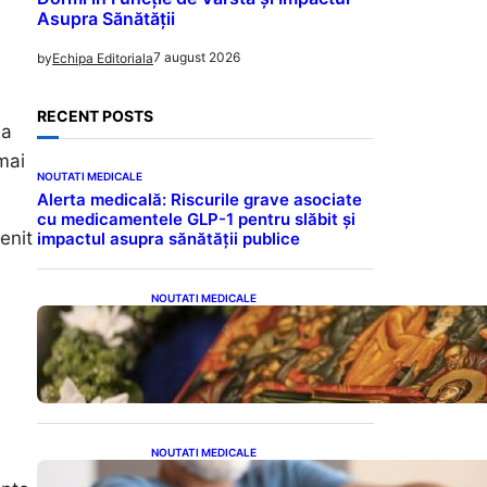
Asupra Sănătății
7 august 2026
by
Echipa Editoriala
RECENT POSTS
ia
mai
NOUTATI MEDICALE
Alerta medicală: Riscurile grave asociate
cu medicamentele GLP-1 pentru slăbit și
enit
impactul asupra sănătății publice
NOUTATI MEDICALE
Postul Adormirii Maicii
Domnului: Tradiții,
Superstiții și Implicații
Spiritualitate în 2026
NOUTATI MEDICALE
Îmbunătățirea sănătății