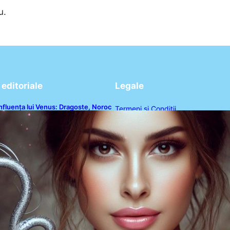
u.
editoriale
Legale
nfluența lui Venus: Dragoste, Noroc
Termeni și Condiții
i Oportunități pentru Tauri și Balanțe
n Weekendul 8-9 August
Politica de Confidențialitate
Politica de Cookies
Disclaimer
Contact