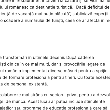
are în restaurante, întârzieri la cazare și servicii mai l
lului românesc ca destinație turistică. „Dacă deficitul de
riență de vacanță mai puțin plăcută”, subliniază experții.
o scădere a numărului de turiști, ceea ce ar afecta în 
e transformări în ultimele decenii. După căderea
ști din ce în ce mai mulți, dar și provocările legate de
vernul român a implementat diverse măsuri pentru a sprijini
me de formare profesională pentru tineri. Cu toate aceste
za de personal existentă.
 colaboreze mai strâns cu sectorul privat pentru a dezvol
ței de muncă. Acest lucru ar putea include stimulente
gajaților sau programe de educație profesională care să