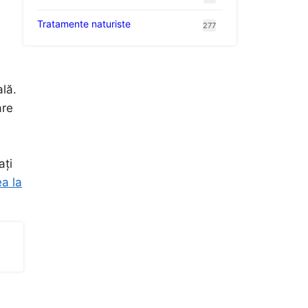
Tratamente naturiste
277
lă.
are
ați
a la