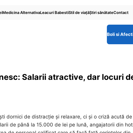
ei
Medicina Alternativa
Leacuri Babesti
Stil de viaţă
Ştiri sănătate
Contact
Boli si Afect
esc: Salarii atractive, dar locuri d
i dornici de distracție și relaxare, ci și o criză acută de
arii de până la 15.000 de lei pe lună, angajatorii din hot
a de personal calificat care să facă față cerințelor din