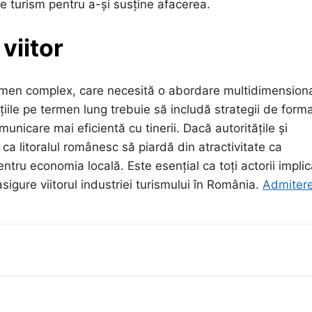
d de turism pentru a-și susține afacerea.
viitor
omen complex, care necesită o abordare multidimensiona
uțiile pe termen lung trebuie să includă strategii de form
unicare mai eficientă cu tinerii. Dacă autoritățile și
l ca litoralul românesc să piardă din atractivitate ca
ntru economia locală. Este esențial ca toți actorii implic
sigure viitorul industriei turismului în România.
Admitere