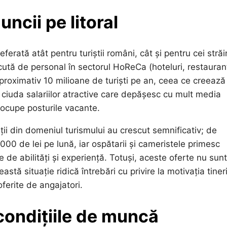
uncii pe litoral
eferată atât pentru turiștii români, cât și pentru cei străi
cută de personal în sectorul HoReCa (hoteluri, restauran
aproximativ 10 milioane de turiști pe an, ceea ce creează
 ciuda salariilor atractive care depășesc cu mult media
 ocupe posturile vacante.
ații din domeniul turismului au crescut semnificativ; de
000 de lei pe lună, iar ospătarii și cameristele primesc
ie de abilități și experiență. Totuși, aceste oferte nu sunt
ă situație ridică întrebări cu privire la motivația tineri
oferite de angajatori.
 condițiile de muncă