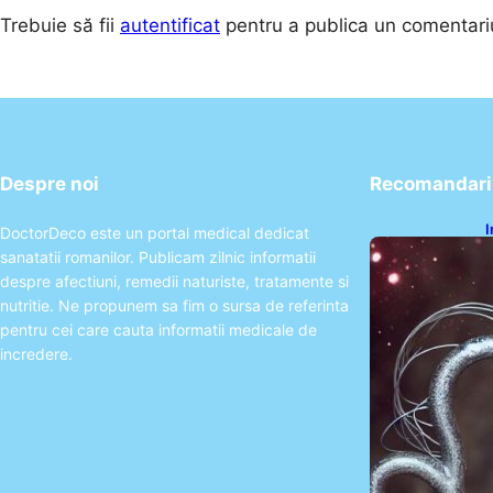
Trebuie să fii
autentificat
pentru a publica un comentari
Despre noi
Recomandari 
I
DoctorDeco este un portal medical dedicat
ș
sanatatii romanilor. Publicam zilnic informatii
î
despre afectiuni, remedii naturiste, tratamente si
nutritie. Ne propunem sa fim o sursa de referinta
pentru cei care cauta informatii medicale de
incredere.