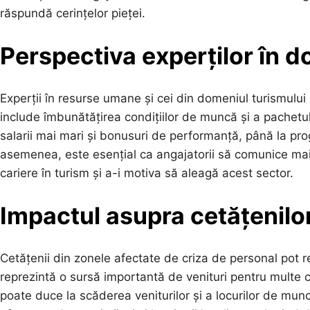
răspundă cerințelor pieței.
Perspectiva experților în 
Experții în resurse umane și cei din domeniul turismului
include îmbunătățirea condițiilor de muncă și a pachetulu
salarii mai mari și bonusuri de performanță, până la pr
asemenea, este esențial ca angajatorii să comunice mai e
cariere în turism și a-i motiva să aleagă acest sector.
Impactul asupra cetățenilor
Cetățenii din zonele afectate de criza de personal pot r
reprezintă o sursă importantă de venituri pentru multe co
poate duce la scăderea veniturilor și a locurilor de mun