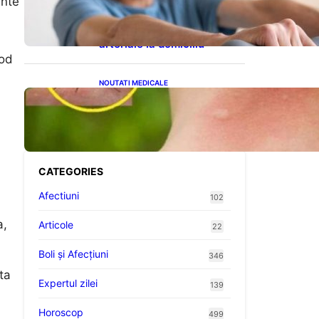
ente
cardiovasculare: Patru
exerciții simple pentru
reducerea tensiunii
arteriale la domiciliu
mod
NOUTATI MEDICALE
Cum bacteriile pielii
influențează atracția
țânțarilor: O nouă viziune
asupra alegerii victimelor
CATEGORIES
Afectiuni
102
a,
Articole
22
Boli și Afecțiuni
346
ta
Expertul zilei
139
Horoscop
499