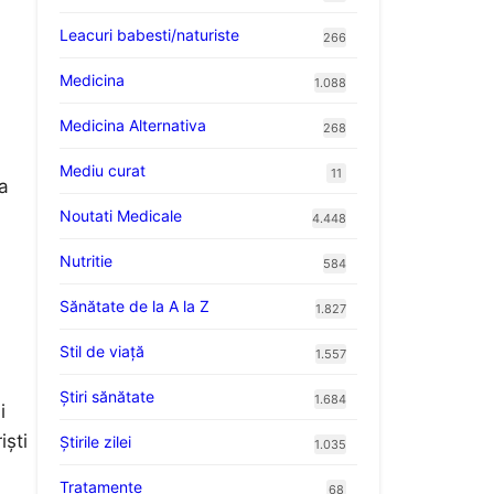
Leacuri babesti/naturiste
266
Medicina
1.088
Medicina Alternativa
268
Mediu curat
11
la
Noutati Medicale
4.448
Nutritie
584
Sănătate de la A la Z
1.827
Stil de viaţă
1.557
Ştiri sănătate
1.684
i
iști
Știrile zilei
1.035
Tratamente
68