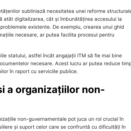
cetățenilor subliniază necesitatea unei reforme structural
 atât digitalizarea, cât și îmbunătățirea accesului la
re problemele existente. De exemplu, crearea unui ghid
ațiile necesare, ar putea facilita procesul pentru
iile statului, astfel încât angajații ITM să fie mai bine
a documentelor necesare. Acest lucru ar putea reduce tim
lor în raport cu serviciile publice.
și a organizațiilor non-
anizațiile non-guvernamentale pot juca un rol crucial în
iliere și suport celor care se confruntă cu dificultăți în