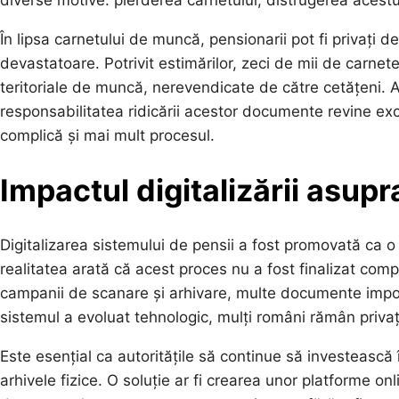
diverse motive: pierderea carnetului, distrugerea acestu
În lipsa carnetului de muncă, pensionarii pot fi privați 
devastatoare. Potrivit estimărilor, zeci de mii de carne
teritoriale de muncă, nerevendicate de către cetățeni. 
responsabilitatea ridicării acestor documente revine excl
complică și mai mult procesul.
Impactul digitalizării asupr
Digitalizarea sistemului de pensii a fost promovată ca o
realitatea arată că acest proces nu a fost finalizat com
campanii de scanare și arhivare, multe documente impo
sistemul a evoluat tehnologic, mulți români rămân privați
Este esențial ca autoritățile să continue să investească
arhivele fizice. O soluție ar fi crearea unor platforme onl