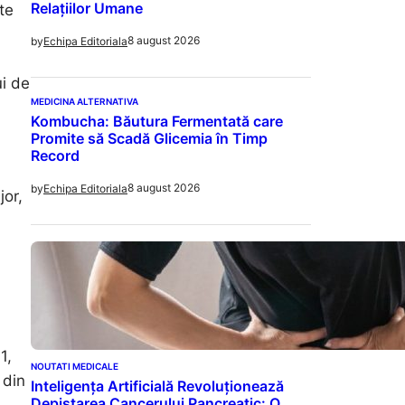
Relațiilor Umane
te
8 august 2026
by
Echipa Editoriala
ui de
MEDICINA ALTERNATIVA
Kombucha: Băutura Fermentată care
Promite să Scadă Glicemia în Timp
Record
8 august 2026
by
Echipa Editoriala
jor,
1,
NOUTATI MEDICALE
 din
Inteligența Artificială Revoluționează
Depistarea Cancerului Pancreatic: O