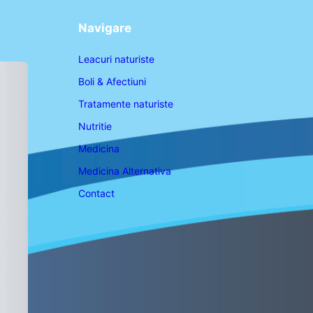
Navigare
Leacuri naturiste
Boli & Afectiuni
Tratamente naturiste
Nutritie
Medicina
Medicina Alternativa
Contact