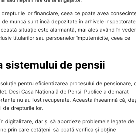
ia sau neprimirea de la angajator.
de drepturile lor financiare, ceea ce poate avea consecinț
te de muncă sunt încă depozitate în arhivele inspectorate
Această situație este alarmantă, mai ales având în vede
usiv titularilor sau persoanelor împuternicite, ceea ce
a sistemului de pensii
 soluție pentru eficientizarea procesului de pensionare, 
plet. Deși Casa Națională de Pensii Publice a demarat
rtante nu au fost recuperate. Aceasta înseamnă că, deș
 de drepturile lor.
 în digitalizare, dar și să abordeze problemele legate de
ine prin care cetățenii să poată verifica și obține