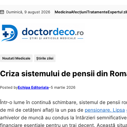
Sari
Skip
Duminică, 9 august 2026
Medicina
Afecțiuni
Tratamente
Expertul zil
la
to
conținut
content
Noutati Medicale
Știrile zilei
Criza sistemului de pensii din Român
Posted by
Echipa Editoriala
–
5 martie 2026
Într-o lume în continuă schimbare, sistemul de pensii r
de mii de cetățeni aflați la un pas de
pensionare. Lipsa
arhivelor de muncă au condus la întârzieri semnificative
financiare esențiale pentru un trai decent. Această situ