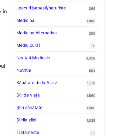
Leacuri babesti/naturiste
266
e în
Medicina
1.088
Medicina Alternativa
269
Mediu curat
11
Noutati Medicale
4.458
pul
Nutritie
584
Sănătate de la A la Z
1.831
Stil de viaţă
1.560
Ştiri sănătate
1.686
Știrile zilei
1.035
Tratamente
68