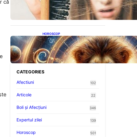
r că
proteine: Impactul asupra
sănătății tale
HOROSCOP
Portalul Leului 8/8:
Oportunități de Abundență
pentru Cinci Zodii în 2026
te
CATEGORIES
Afectiuni
102
ste
Articole
22
Boli și Afecțiuni
346
Expertul zilei
139
Horoscop
501