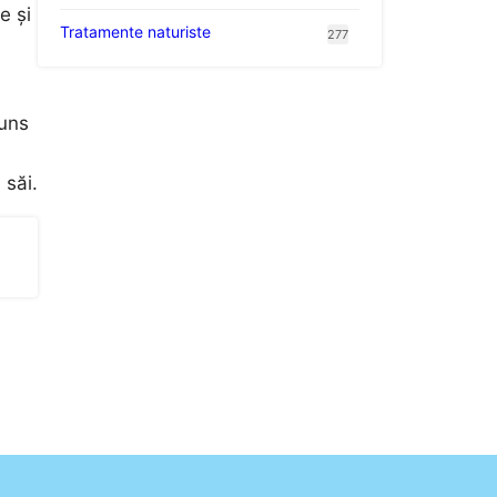
e și
Tratamente naturiste
277
puns
 săi.