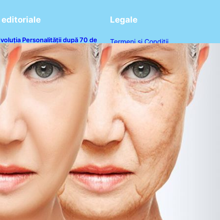
editoriale
Legale
voluția Personalității după 70 de
Termeni și Condiții
ni: Ce Revelații Ne Oferă Studiile
sihologice
Politica de Confidențialitate
Politica de Cookies
Disclaimer
Contact