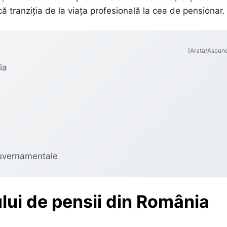
ă tranziția de la viața profesională la cea de pensionar.
[Arata/Ascun
ia
e
-guvernamentale
ului de pensii din România