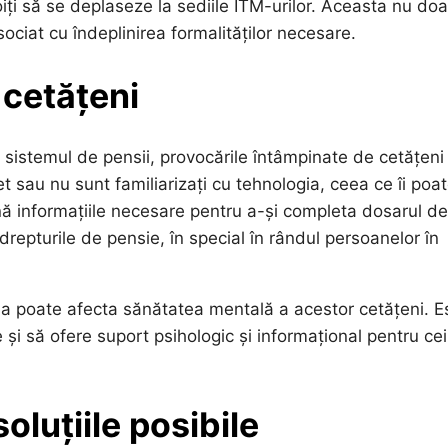
ți să se deplaseze la sediile ITM-urilor. Aceasta nu doa
sociat cu îndeplinirea formalităților necesare.
 cetățeni
i sistemul de pensii, provocările întâmpinate de cetățeni
t sau nu sunt familiarizați cu tehnologia, ceea ce îi poa
nă informațiile necesare pentru a-și completa dosarul de
repturile de pensie, în special în rândul persoanelor în
sia poate afecta sănătatea mentală a acestor cetățeni. E
 și să ofere suport psihologic și informațional pentru cei
oluțiile posibile