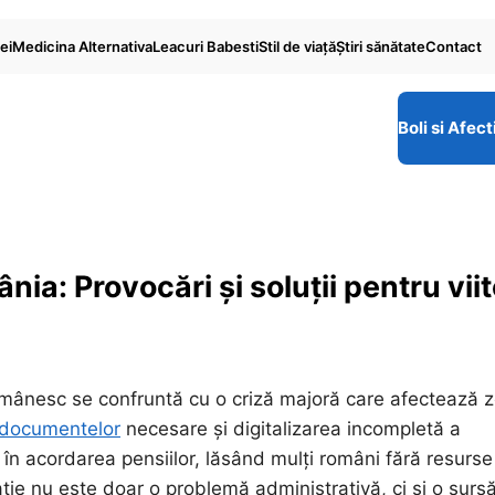
ei
Medicina Alternativa
Leacuri Babesti
Stil de viaţă
Ştiri sănătate
Contact
Boli si Afect
ia: Provocări și soluții pentru viit
omânesc se confruntă cu o criză majoră care afectează z
documentelor
necesare și digitalizarea incompletă a
 în acordarea pensiilor, lăsând mulți români fără resurse
ație nu este doar o problemă administrativă, ci și o surs