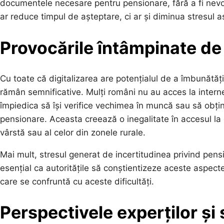
documentele necesare pentru pensionare, fără a fi nevoi
ar reduce timpul de așteptare, ci ar și diminua stresul a
Provocările întâmpinate de
Cu toate că digitalizarea are potențialul de a îmbunătăț
rămân semnificative. Mulți români nu au acces la interne
împiedica să își verifice vechimea în muncă sau să obți
pensionare. Aceasta creează o inegalitate în accesul la d
vârstă sau al celor din zonele rurale.
Mai mult, stresul generat de incertitudinea privind pen
esențial ca autoritățile să conștientizeze aceste aspecte
care se confruntă cu aceste dificultăți.
Perspectivele experților și s