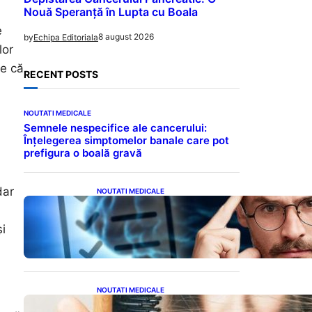
Nouă Speranță în Lupta cu Boala
e
8 august 2026
by
Echipa Editoriala
lor
re că
RECENT POSTS
NOUTATI MEDICALE
Semnele nespecifice ale cancerului:
Înțelegerea simptomelor banale care pot
prefigura o boală gravă
dar
NOUTATI MEDICALE
Inteligența dincolo de note:
Semnele unui IQ ridicat
i
care nu țin de școală
NOUTATI MEDICALE
Semnele unei deficiențe de