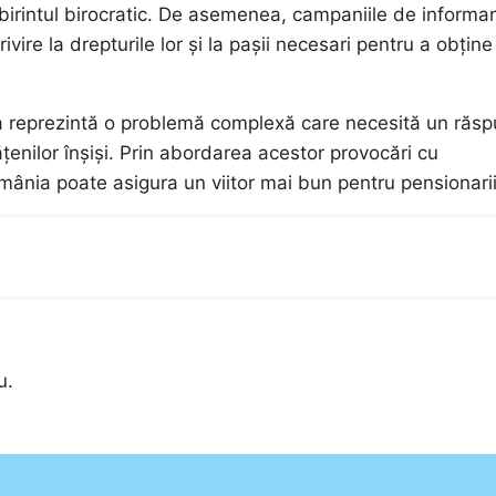
birintul birocratic. De asemenea, campaniile de informar
vire la drepturile lor și la pașii necesari pentru a obține
nia reprezintă o problemă complexă care necesită un răs
tățenilor înșiși. Prin abordarea acestor provocări cu
omânia poate asigura un viitor mai bun pentru pensionarii
u.