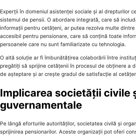
Experții în domeniul asistenței sociale și al drepturilor 
sistemul de pensii. O abordare integrată, care să includă
informații pentru cetățeni, ar putea rezolva multe dint
accesibil pentru pensionare, care să conțină toate inform
persoanele care nu sunt familiarizate cu tehnologia.
O altă soluție ar fi îmbunătățirea colaborării între instituț
pregătiți să sprijine cetățenii în procesul de obținere 
de așteptare și ar crește gradul de satisfacție al cetățeni
Implicarea societății civile 
guvernamentale
Pe lângă eforturile autorităților, societatea civilă și org
sprijinirea pensionarilor. Aceste organizații pot oferi cons