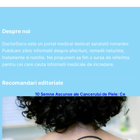
Despre noi
DoctorDeco este un portal medical dedicat sanatatii romanilor.
Publicam zilnic informatii despre afectiuni, remedii naturiste,
tratamente si nutritie. Ne propunem sa fim o sursa de referinta
pentru cei care cauta informatii medicale de incredere.
Recomandari editoriale
10 Semne Ascunse ale Cancerului de Piele: Ce
Trebuie să Știm pentru a Ne Proteja