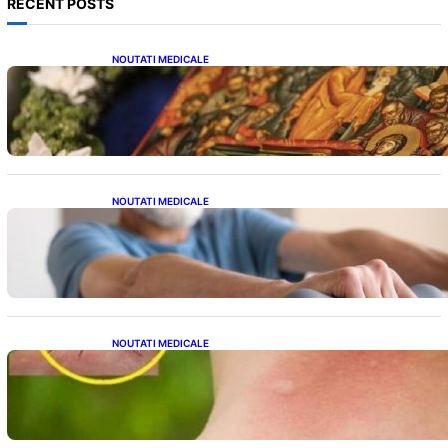
RECENT POSTS
NOUTATI MEDICALE
Postul Adormirii Maicii Domnului: Tradiții,
Superstiții și Implicații Spiritualitate în 2026
NOUTATI MEDICALE
Îmbunătățirea sănătății cardiovasculare:
Patru exerciții simple pentru reducerea
tensiunii arteriale la domiciliu
NOUTATI MEDICALE
Cum bacteriile pielii influențează atracția
țânțarilor: O nouă viziune asupra alegerii
victimelor