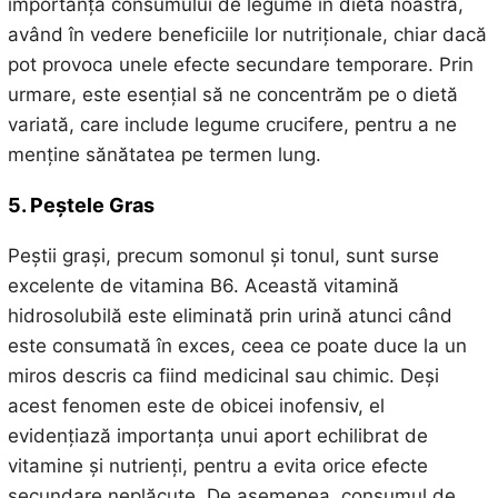
importanța consumului de legume în dieta noastră,
având în vedere beneficiile lor nutriționale, chiar dacă
pot provoca unele efecte secundare temporare. Prin
urmare, este esențial să ne concentrăm pe o dietă
variată, care include legume crucifere, pentru a ne
menține sănătatea pe termen lung.
5. Peștele Gras
Peștii grași, precum somonul și tonul, sunt surse
excelente de vitamina B6. Această vitamină
hidrosolubilă este eliminată prin urină atunci când
este consumată în exces, ceea ce poate duce la un
miros descris ca fiind medicinal sau chimic. Deși
acest fenomen este de obicei inofensiv, el
evidențiază importanța unui aport echilibrat de
vitamine și nutrienți, pentru a evita orice efecte
secundare neplăcute. De asemenea, consumul de