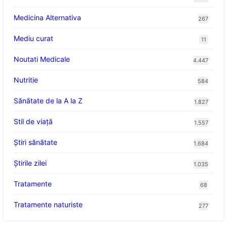
Medicina Alternativa
267
Mediu curat
11
Noutati Medicale
4.447
Nutritie
584
Sănătate de la A la Z
1.827
Stil de viaţă
1.557
Ştiri sănătate
1.684
Știrile zilei
1.035
Tratamente
68
Tratamente naturiste
277