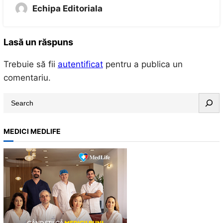
Echipa Editoriala
Lasă un răspuns
Trebuie să fii
autentificat
pentru a publica un
comentariu.
S
e
a
MEDICI MEDLIFE
r
c
h