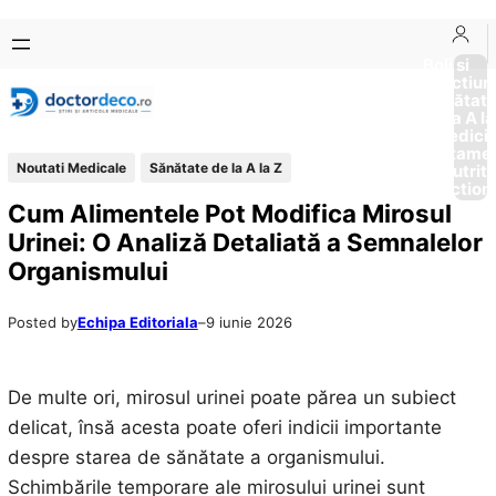
Sari
Skip
la
to
Boli si
Afectiun
conținut
content
Sănătat
de la A la
Medici
Tratame
Noutati Medicale
Sănătate de la A la Z
Nutriti
Diction
Cum Alimentele Pot Modifica Mirosul
Urinei: O Analiză Detaliată a Semnalelor
Organismului
Posted by
Echipa Editoriala
–
9 iunie 2026
De multe ori, mirosul urinei poate părea un subiect
delicat, însă acesta poate oferi indicii importante
despre starea de sănătate a organismului.
Schimbările temporare ale mirosului urinei sunt