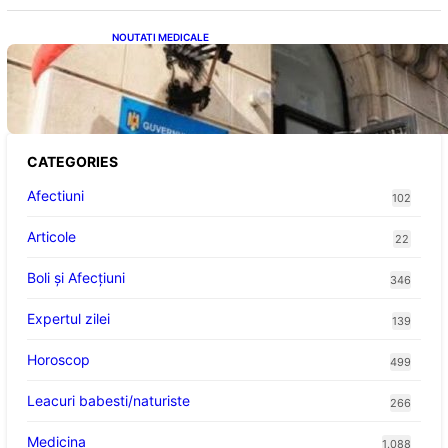
NOUTATI MEDICALE
Investiția Ministerului Sănătății: 174 de
milioane de lei pentru modernizarea
sistemului sanitar din România
CATEGORIES
Afectiuni
102
Articole
22
Boli și Afecțiuni
346
Expertul zilei
139
Horoscop
499
Leacuri babesti/naturiste
266
Medicina
1.088