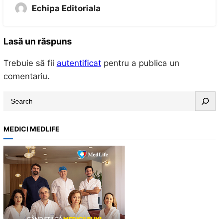
Echipa Editoriala
Lasă un răspuns
Trebuie să fii
autentificat
pentru a publica un
comentariu.
S
e
a
MEDICI MEDLIFE
r
c
h