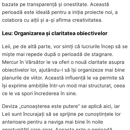
bazate pe transparență și onestitate. Această
perioadă este ideală pentru a iniția proiecte noi, a
colabora cu alții și a-și afirma creativitatea.
Leu: Organizarea și claritatea obiectivelor
Leii, pe de altă parte, vor simți că lucrurile încep să se
miște mai repede după o perioadă de stagnare.
Mercur în Vărsător le va oferi o nouă claritate asupra
obiectivelor lor, ajutându-i să își organizeze mai bine
planurile de viitor. Această influență le va permite să
își exprime ambițiile într-un mod mai structurat, ceea
ce le va spori încrederea în sine.
Deviza „cunoașterea este putere” se aplică aici, iar
Leii sunt încurajați să se sprijine pe cunoștințele lor
anterioare pentru a naviga mai bine în noile
oportunități care apar. Aceasta este o perioadă