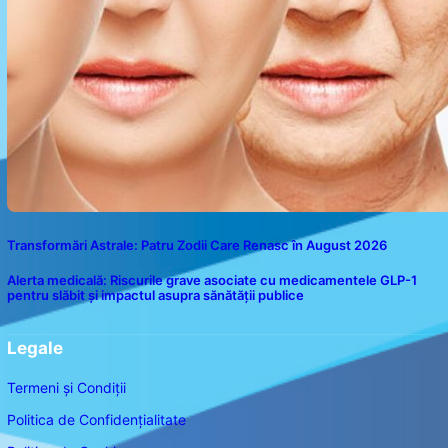
Transformări Astrale: Patru Zodii Care Renasc în August 2026
Alerta medicală: Riscurile grave asociate cu medicamentele GLP-1
pentru slăbit și impactul asupra sănătății publice
Legale
Termeni și Condiții
Politica de Confidențialitate