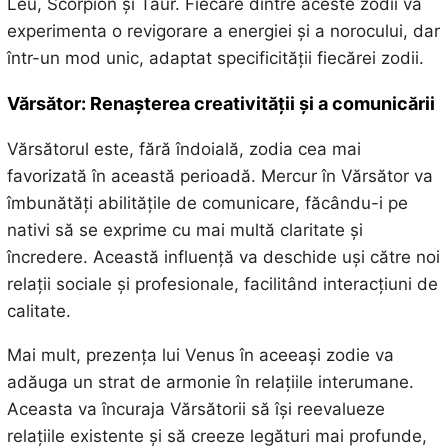
Leu, Scorpion și Taur. Fiecare dintre aceste zodii va
experimenta o revigorare a energiei și a norocului, dar
într-un mod unic, adaptat specificității fiecărei zodii.
Vărsător: Renașterea creativității și a comunicării
Vărsătorul este, fără îndoială, zodia cea mai
favorizată în această perioadă. Mercur în Vărsător va
îmbunătăți abilitățile de comunicare, făcându-i pe
nativi să se exprime cu mai multă claritate și
încredere. Această influență va deschide uși către noi
relații sociale și profesionale, facilitând interacțiuni de
calitate.
Mai mult, prezența lui Venus în aceeași zodie va
adăuga un strat de armonie în relațiile interumane.
Aceasta va încuraja Vărsătorii să își reevalueze
relațiile existente și să creeze legături mai profunde,