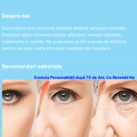
Despre noi
DoctorDeco este un portal medical dedicat sanatatii romanilor.
Publicam zilnic informatii despre afectiuni, remedii naturiste,
tratamente si nutritie. Ne propunem sa fim o sursa de referinta
pentru cei care cauta informatii medicale de incredere.
Recomandari editoriale
Evoluția Personalității după 70 de Ani: Ce Revelații Ne
Oferă Studiile Psihologice