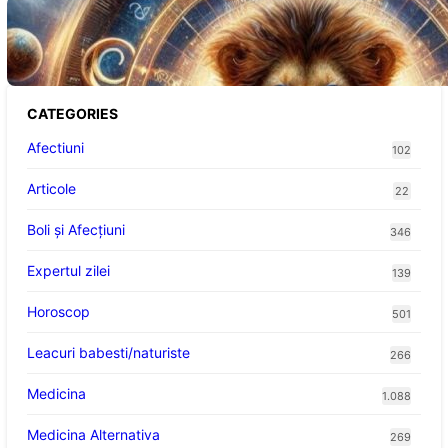
Portalul Leului 8/8: Oportunități de
Abundență pentru Cinci Zodii în 2026
CATEGORIES
Afectiuni
102
Articole
22
Boli și Afecțiuni
346
Expertul zilei
139
Horoscop
501
Leacuri babesti/naturiste
266
Medicina
1.088
Medicina Alternativa
269