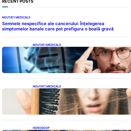
RECENT POSTS
NOUTATI MEDICALE
Semnele nespecifice ale cancerului: Înțelegerea
simptomelor banale care pot prefigura o boală gravă
NOUTATI MEDICALE
Inteligența dincolo de note: Semnele unui IQ
ridicat care nu țin de școală
NOUTATI MEDICALE
Semnele unei deficiențe de proteine:
Impactul asupra sănătății tale
HOROSCOP