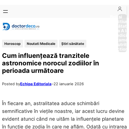
Sari
Skip
la
to
Boli si
Afectiun
conținut
content
Sănătat
de la A la
Medici
Tratame
Horoscop
Noutati Medicale
Ştiri sănătate
Nutriti
Diction
Cum influențează tranzitele
astronomice norocul zodiilor în
perioada următoare
Posted by
Echipa Editoriala
–
22 ianuarie 2026
În fiecare an, astralitatea aduce schimbări
semnificative în viețile noastre, iar acest lucru devine
evident atunci când ne uităm la influențele planetare
în funcție de zodia în care ne aflăm. Odată cu intrarea