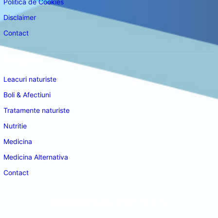
Politica de Cookies
Disclaimer
Contact
Navigare
Leacuri naturiste
Boli & Afectiuni
Tratamente naturiste
Nutritie
Medicina
Medicina Alternativa
Contact
doctordeco.ro
©2026. All Rights Reserved.