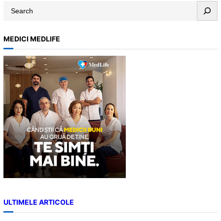
S
e
a
MEDICI MEDLIFE
r
c
h
ULTIMELE ARTICOLE