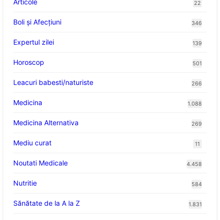
Articole
22
Boli și Afecțiuni
346
Expertul zilei
139
Horoscop
501
Leacuri babesti/naturiste
266
Medicina
1.088
Medicina Alternativa
269
Mediu curat
11
Noutati Medicale
4.458
Nutritie
584
Sănătate de la A la Z
1.831