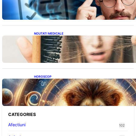
ridicat care nu țin de școală
NOUTATI MEDICALE
Semnele unei deficiențe de proteine:
Impactul asupra sănătății tale
HOROSCOP
Portalul Leului 8/8: Oportunități de
Abundență pentru Cinci Zodii în 2026
CATEGORIES
Afectiuni
102