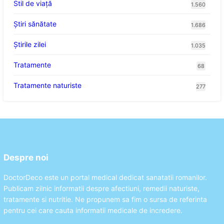
Stil de viaţă
1.560
Ştiri sănătate
1.686
Știrile zilei
1.035
Tratamente
68
Tratamente naturiste
277
Despre noi
DoctorDeco este un portal medical dedicat sanatatii romanilor.
Publicam zilnic informatii despre afectiuni, remedii naturiste,
tratamente si nutritie. Ne propunem sa fim o sursa de referinta
pentru cei care cauta informatii medicale de incredere.