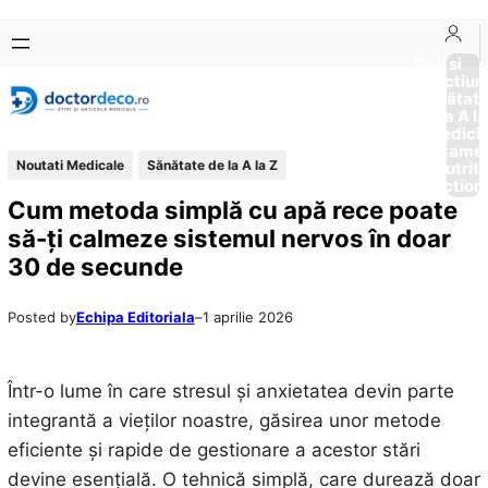
Sari
Skip
la
to
Boli si
Afectiun
conținut
content
Sănătat
de la A la
Medici
Tratame
Noutati Medicale
Sănătate de la A la Z
Nutriti
Diction
Cum metoda simplă cu apă rece poate
să-ți calmeze sistemul nervos în doar
30 de secunde
Posted by
Echipa Editoriala
–
1 aprilie 2026
Într-o lume în care stresul și anxietatea devin parte
integrantă a vieților noastre, găsirea unor metode
eficiente și rapide de gestionare a acestor stări
devine esențială. O tehnică simplă, care durează doar