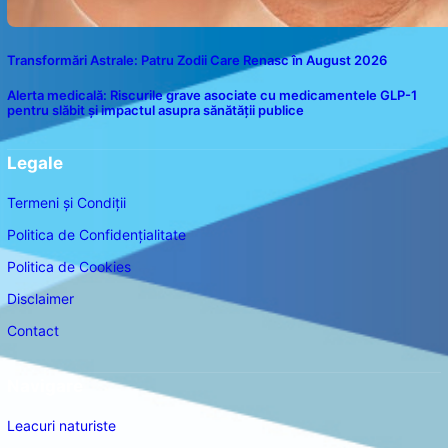
Transformări Astrale: Patru Zodii Care Renasc în August 2026
Alerta medicală: Riscurile grave asociate cu medicamentele GLP-1
pentru slăbit și impactul asupra sănătății publice
Legale
Termeni și Condiții
Politica de Confidențialitate
Politica de Cookies
Disclaimer
Contact
Navigare
Leacuri naturiste