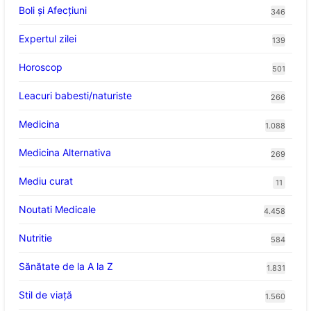
Boli și Afecțiuni
346
Expertul zilei
139
Horoscop
501
Leacuri babesti/naturiste
266
Medicina
1.088
Medicina Alternativa
269
Mediu curat
11
Noutati Medicale
4.458
Nutritie
584
Sănătate de la A la Z
1.831
Stil de viaţă
1.560