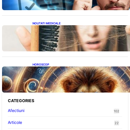
NOUTATI MEDICALE
Semnele unei deficiențe de proteine:
Impactul asupra sănătății tale
HOROSCOP
Portalul Leului 8/8: Oportunități de
Abundență pentru Cinci Zodii în 2026
CATEGORIES
Afectiuni
102
Articole
22