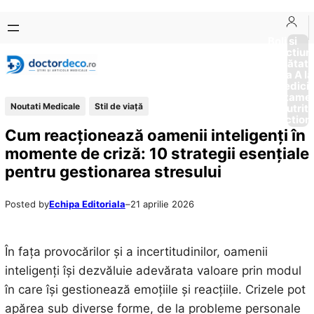
Sari
Skip
la
to
Boli si
Afectiun
conținut
content
Sănătat
de la A la
Medici
Tratame
Noutati Medicale
Stil de viaţă
Nutriti
Diction
Cum reacționează oamenii inteligenți în
momente de criză: 10 strategii esențiale
pentru gestionarea stresului
Posted by
Echipa Editoriala
–
21 aprilie 2026
În fața provocărilor și a incertitudinilor, oamenii
inteligenți își dezvăluie adevărata valoare prin modul
în care își gestionează emoțiile și reacțiile. Crizele pot
apărea sub diverse forme, de la probleme personale