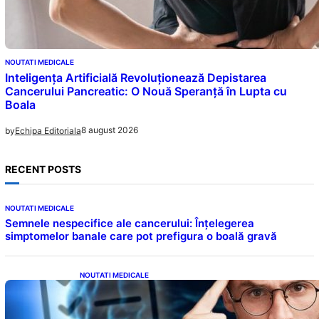
NOUTATI MEDICALE
Inteligența Artificială Revoluționează Depistarea
Cancerului Pancreatic: O Nouă Speranță în Lupta cu
Boala
8 august 2026
by
Echipa Editoriala
RECENT POSTS
NOUTATI MEDICALE
Semnele nespecifice ale cancerului: Înțelegerea
simptomelor banale care pot prefigura o boală gravă
NOUTATI MEDICALE
Inteligența dincolo de note: Semnele unui IQ
ridicat care nu țin de școală