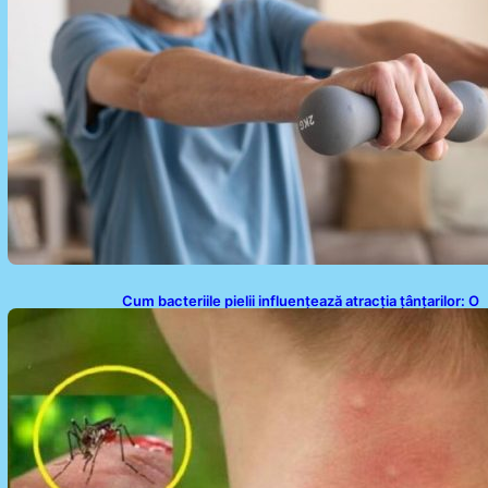
Cum bacteriile pielii influențează atracția țânțarilor: O
nouă viziune asupra alegerii victimelor