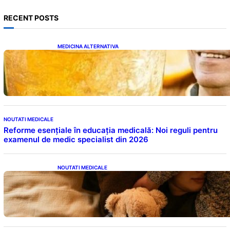
RECENT POSTS
MEDICINA ALTERNATIVA
Cele cinci băuturi esențiale pentru
menținerea glicemiei sub control pe timpul
nopții: Ghidul specialistului
NOUTATI MEDICALE
Reforme esențiale în educația medicală: Noi reguli pentru
examenul de medic specialist din 2026
NOUTATI MEDICALE
Somnul Sănătos: Câte Ore Trebuie Să Dormi
în Funcție de Vârstă și Impactul Asupra
Sănătății