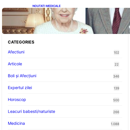
NOUTATI MEDICALE
Longevitatea în Rândul Celebrităților: Lecții
din Viața Prințului Philip și a Altora care Au
Fost Pe Punctul de a Împlini 100 de Ani
CATEGORIES
Afectiuni
102
Articole
22
Boli și Afecțiuni
346
Expertul zilei
139
Horoscop
500
Leacuri babesti/naturiste
266
Medicina
1.088