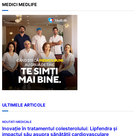
a
MEDICI MEDLIFE
r
c
h
ULTIMELE ARTICOLE
NOUTATI MEDICALE
Inovație în tratamentul colesterolului: Lipfendra și
impactul său asupra sănătății cardiovasculare