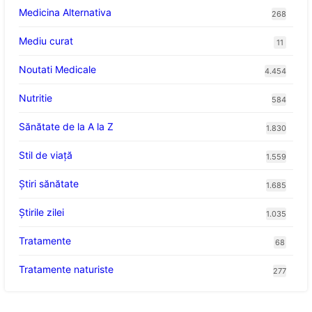
Medicina Alternativa
268
Mediu curat
11
Noutati Medicale
4.454
Nutritie
584
Sănătate de la A la Z
1.830
Stil de viaţă
1.559
Ştiri sănătate
1.685
Știrile zilei
1.035
Tratamente
68
Tratamente naturiste
277