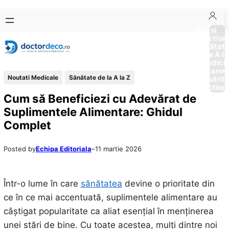
Sari
Skip
la
to
Boli si
Afectiun
conținut
content
Sănătat
de la A la
Medici
Tratame
Noutati Medicale
Sănătate de la A la Z
Nutriti
Diction
Cum să Beneficiezi cu Adevărat de
Suplimentele Alimentare: Ghidul
Complet
Posted by
Echipa Editoriala
–
11 martie 2026
Într-o lume în care
sănătatea
devine o prioritate din
ce în ce mai accentuată, suplimentele alimentare au
câștigat popularitate ca aliat esențial în menținerea
unei stări de bine. Cu toate acestea, mulți dintre noi