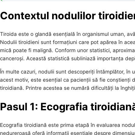
Contextul nodulilor tiroidie
Tiroida este o glandă esențială în organismul uman, avân
Nodulii tiroidieni sunt formațiuni care pot apărea în ace
mică poate fi malignă. Conform unor statistici, aproximati
canceroși. Această statistică subliniază importanța depis
În multe cazuri, nodulii sunt descoperiți întâmplător, în 
acest motiv, este esențial ca pacienții să fie conștienț
tiroidiană. Printre acestea se numără dificultăți la înghiț
Pasul 1: Ecografia tiroidian
Ecografia tiroidiană este prima etapă în evaluarea nodul
nedureroasă oferă informații esențiale despre dimensiun