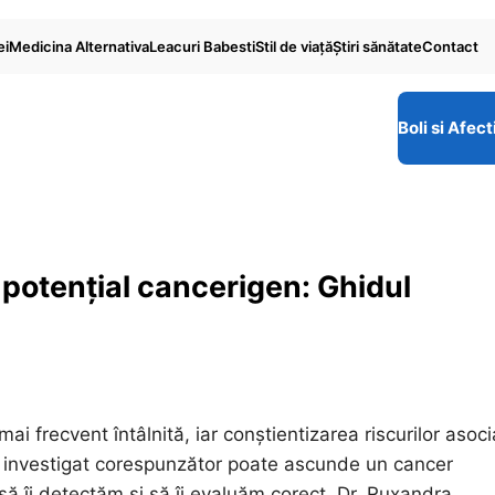
ei
Medicina Alternativa
Leacuri Babesti
Stil de viaţă
Ştiri sănătate
Contact
Boli si Afect
 potențial cancerigen: Ghidul
ai frecvent întâlnită, iar conștientizarea riscurilor asoc
te investigat corespunzător poate ascunde un cancer
să îi detectăm și să îi evaluăm corect. Dr. Ruxandra