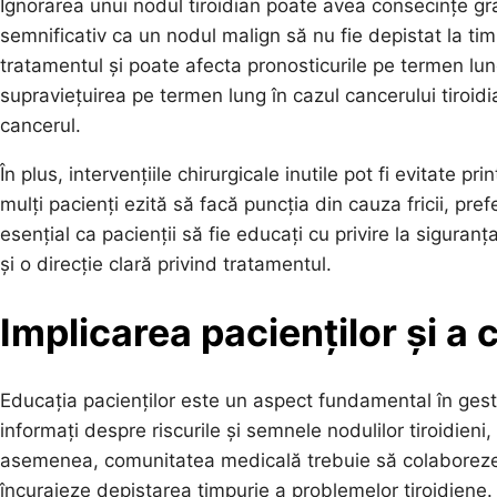
Ignorarea unui nodul tiroidian poate avea consecințe gra
semnificativ ca un nodul malign să nu fie depistat la tim
tratamentul și poate afecta pronosticurile pe termen lu
supraviețuirea pe termen lung în cazul cancerului tiroid
cancerul.
În plus, intervențiile chirurgicale inutile pot fi evitate
mulți pacienți ezită să facă puncția din cauza fricii, pre
esențial ca pacienții să fie educați cu privire la siguranț
și o direcție clară privind tratamentul.
Implicarea pacienților și a
Educația pacienților este un aspect fundamental în gestio
informați despre riscurile și semnele nodulilor tiroidien
asemenea, comunitatea medicală trebuie să colaboreze 
încurajeze depistarea timpurie a problemelor tiroidiene.