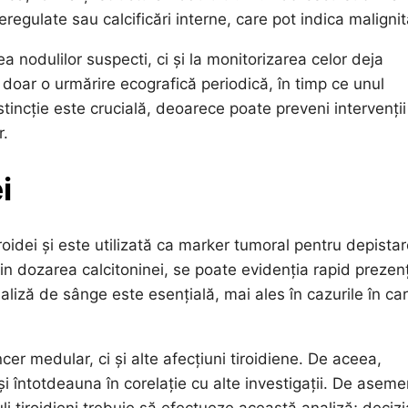
regulate sau calcificări interne, care pot indica malignit
a nodulilor suspecti, ci și la monitorizarea celor deja
oar o urmărire ecografică periodică, în timp ce unul
tincție este crucială, deoarece poate preveni intervenții
r.
i
roidei și este utilizată ca marker tumoral pentru depista
rin dozarea calcitoninei, se poate evidenția rapid prezen
liză de sânge este esențială, mai ales în cazurile în ca
er medular, ci și alte afecțiuni tiroidiene. De aceea,
 și întotdeauna în corelație cu alte investigații. De asem