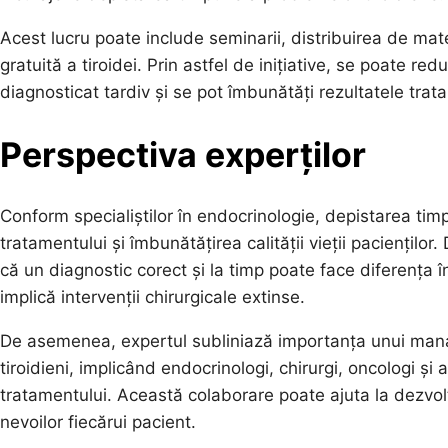
Acest lucru poate include seminarii, distribuirea de mat
gratuită a tiroidei. Prin astfel de inițiative, se poate r
diagnosticat tardiv și se pot îmbunătăți rezultatele trat
Perspectiva experților
Conform specialiștilor în endocrinologie, depistarea timp
tratamentului și îmbunătățirea calității vieții paciențilo
că un diagnostic corect și la timp poate face diferența 
implică intervenții chirurgicale extinse.
De asemenea, expertul subliniază importanța unui mana
tiroidieni, implicând endocrinologi, chirurgi, oncologi și 
tratamentului. Această colaborare poate ajuta la dezvo
nevoilor fiecărui pacient.