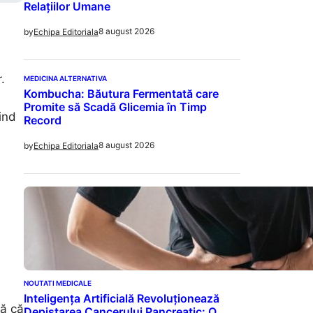
Relațiilor Umane
8 august 2026
by
Echipa Editoriala
.
MEDICINA ALTERNATIVA
Kombucha: Băutura Fermentată care
Promite să Scadă Glicemia în Timp
ind
Record
8 august 2026
by
Echipa Editoriala
NOUTATI MEDICALE
Inteligența Artificială Revoluționează
ză că
Depistarea Cancerului Pancreatic: O