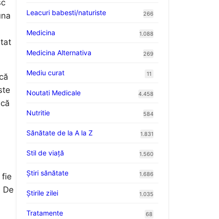
sc
Leacuri babesti/naturiste
266
una
Medicina
1.088
tat
Medicina Alternativa
269
Mediu curat
11
 că
ste
Noutati Medicale
4.458
scă
Nutritie
584
Sănătate de la A la Z
1.831
Stil de viaţă
1.560
Ştiri sănătate
1.686
 fie
. De
Știrile zilei
1.035
Tratamente
68