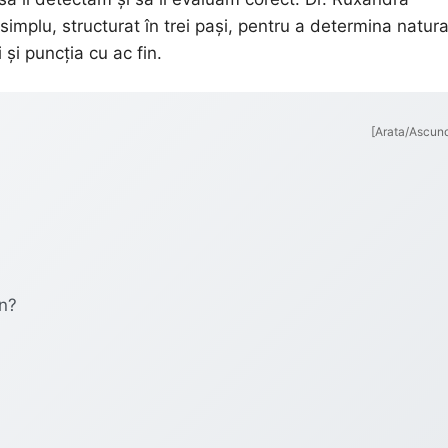
implu, structurat în trei pași, pentru a determina natur
 și puncția cu ac fin.
[Arata/Ascun
an?