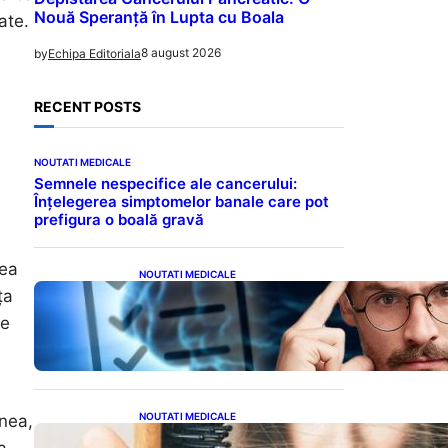
Nouă Speranță în Lupta cu Boala
ate.
8 august 2026
by
Echipa Editoriala
RECENT POSTS
NOUTATI MEDICALE
Semnele nespecifice ale cancerului:
Înțelegerea simptomelor banale care pot
prefigura o boală gravă
rea
NOUTATI MEDICALE
Inteligența dincolo de note:
ța
Semnele unui IQ ridicat
re
care nu țin de școală
NOUTATI MEDICALE
enea,
Semnele unei deficiențe de