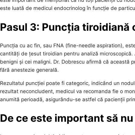
este important de menționat că nu toți pacienții cu nodul
este luată de medicul endocrinolog în funcție de particula
Pasul 3: Puncția tiroidiană 
Puncția cu ac fin, sau FNA (fine-needle aspiration), es
cantități de țesut tiroidian pentru analiză microscopică.
benigni și cei maligni. Dr. Dobrescu afirmă că această 
fără anestezie generală.
Rezultatul puncției poate fi categoric, indicând un nodu
rezultat neconcludent, medicul va recomanda fie o moni
anumită perioadă, asigurându-se astfel că pacienții prim
De ce este important să nu 