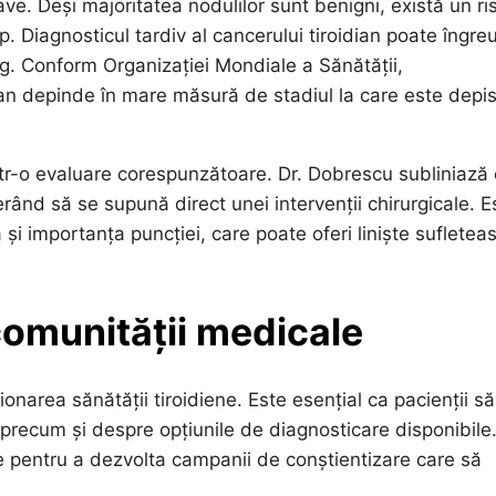
ve. Deși majoritatea nodulilor sunt benigni, există un ri
p. Diagnosticul tardiv al cancerului tiroidian poate îngre
ng. Conform Organizației Mondiale a Sănătății,
ian depinde în mare măsură de stadiul la care este depis
 printr-o evaluare corespunzătoare. Dr. Dobrescu subliniază
ferând să se supună direct unei intervenții chirurgicale. E
a și importanța puncției, care poate oferi liniște sufletea
 comunității medicale
narea sănătății tiroidiene. Este esențial ca pacienții să
i, precum și despre opțiunile de diagnosticare disponibile
pentru a dezvolta campanii de conștientizare care să