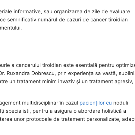
eriale informative, sau organizarea de zile de evaluare
educe semnificativ numărul de cazuri de cancer tiroidian
amentului.
urie a cancerului tiroidian este esențială pentru optimiz
r. Dr. Ruxandra Dobrescu, prin experiența sa vastă, sublin
între un tratament minim invaziv și un tratament agresiv,
gement multidisciplinar în cazul
pacienților cu
noduli
alți specialiști, pentru a asigura o abordare holistică a
ltarea unor protocoale de tratament personalizate, adap