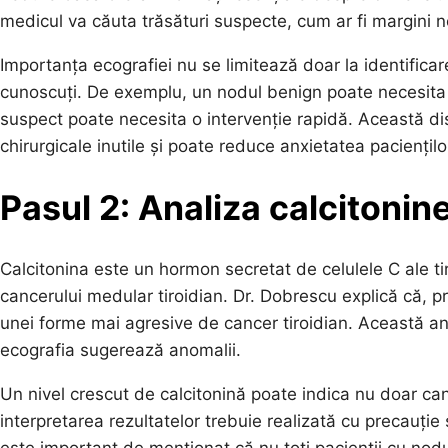
medicul va căuta trăsături suspecte, cum ar fi margini ne
Importanța ecografiei nu se limitează doar la identificare
cunoscuți. De exemplu, un nodul benign poate necesita d
suspect poate necesita o intervenție rapidă. Această dis
chirurgicale inutile și poate reduce anxietatea paciențilo
Pasul 2: Analiza calcitonine
Calcitonina este un hormon secretat de celulele C ale ti
cancerului medular tiroidian. Dr. Dobrescu explică că, p
unei forme mai agresive de cancer tiroidian. Această ana
ecografia sugerează anomalii.
Un nivel crescut de calcitonină poate indica nu doar canc
interpretarea rezultatelor trebuie realizată cu precauție