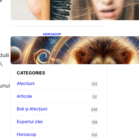
a
proteine: Impactul asupra
sănătății tale
HOROSCOP
Portalul Leului 8/8:
Oportunități de Abundență
pentru Cinci Zodii în 2026
ulii
i,
CATEGORIES
Afectiuni
102
 unui
Articole
22
Boli și Afecțiuni
346
Expertul zilei
139
Horoscop
501