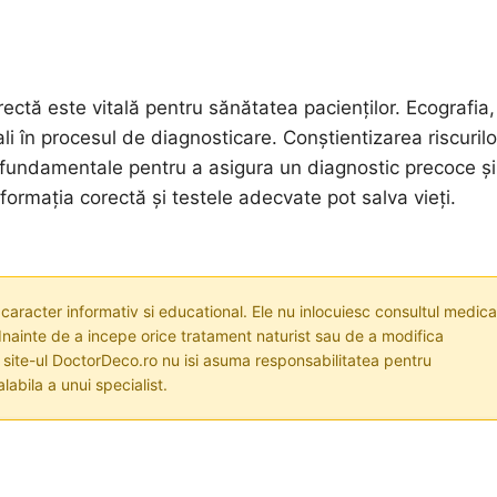
orectă este vitală pentru sănătatea pacienților. Ecografia,
ali în procesul de diagnosticare. Conștientizarea riscurilo
nt fundamentale pentru a asigura un diagnostic precoce ș
ormația corectă și testele adecvate pot salva vieți.
 caracter informativ si educational. Ele nu inlocuiesc consultul medica
nainte de a incepe orice tratament naturist sau de a modifica
i site-ul DoctorDeco.ro nu isi asuma responsabilitatea pentru
labila a unui specialist.