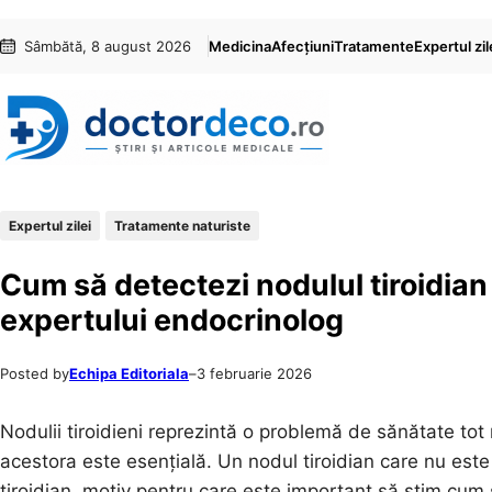
Sari
Skip
Sâmbătă, 8 august 2026
Medicina
Afecțiuni
Tratamente
Expertul zil
la
to
conținut
content
Expertul zilei
Tratamente naturiste
Cum să detectezi nodulul tiroidian
expertului endocrinolog
Posted by
Echipa Editoriala
–
3 februarie 2026
Nodulii tiroidieni reprezintă o problemă de sănătate tot m
acestora este esențială. Un nodul tiroidian care nu es
tiroidian, motiv pentru care este important să știm cum 