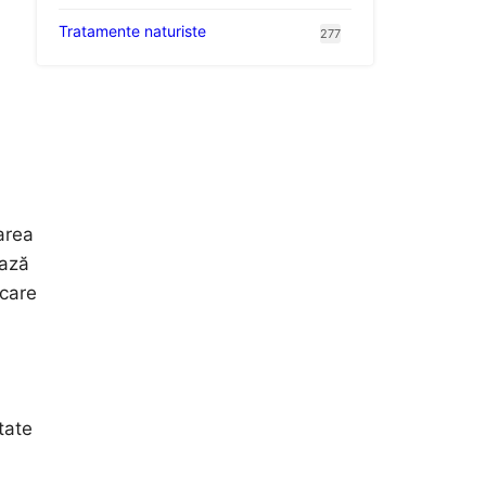
Tratamente naturiste
277
area
iază
 care
tate