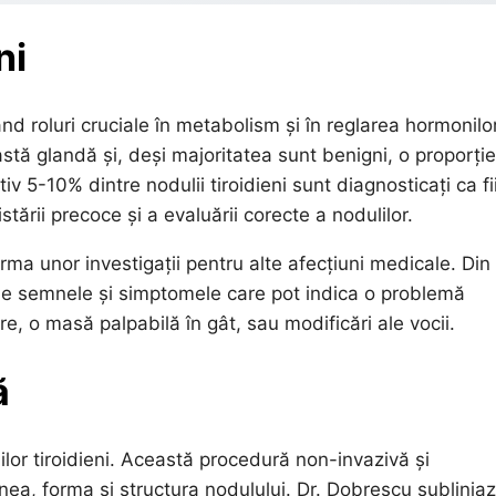
ni
d roluri cruciale în metabolism și în reglarea hormonilor
astă glandă și, deși majoritatea sunt benigni, o proporție
v 5-10% dintre nodulii tiroidieni sunt diagnosticați ca fi
tării precoce și a evaluării corecte a nodulilor.
urma unor investigații pentru alte afecțiuni medicale. Din
i de semnele și simptomele care pot indica o problemă
ire, o masă palpabilă în gât, sau modificări ale vocii.
ă
ilor tiroidieni. Această procedură non-invazivă și
ea, forma și structura nodulului. Dr. Dobrescu sublinia