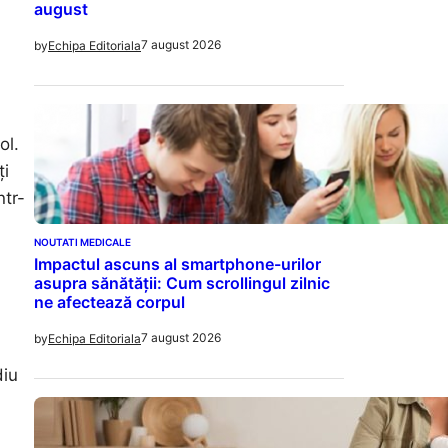
august
7 august 2026
by
Echipa Editoriala
ol.
ți
ntr-
NOUTATI MEDICALE
Impactul ascuns al smartphone-urilor
asupra sănătății: Cum scrollingul zilnic
ne afectează corpul
7 august 2026
by
Echipa Editoriala
diu