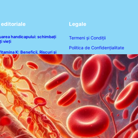
editoriale
Legale
luarea handicapului: schimbați
Termeni și Condiții
i vieți
Politica de Confidențialitate
itamina K: Beneficii, Riscuri și
nteracțiuni în Coagularea Sângelui
Politica de Cookies
Disclaimer
Contact