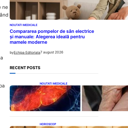
e ne
gând
NOUTATI MEDICALE
Compararea pompelor de sân electrice
și manuale: Alegerea ideală pentru
mamele moderne
7 august 2026
by
Echipa Editoriala
la
RECENT POSTS
NOUTATI MEDICALE
upa
Ficatul Gras: Semnalul Ușor
Ignorat de la Picioare și
Importanța Diagnosticării
Timpurii
HOROSCOP