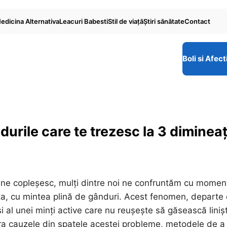
edicina Alternativa
Leacuri Babesti
Stil de viaţă
Ştiri sănătate
Contact
Boli si Afect
urile care te trezesc la 3 diminea
ene ne copleșesc, mulți dintre noi ne confruntăm cu momen
eața, cu mintea plină de gânduri. Acest fenomen, departe
i al unei minți active care nu reușește să găsească liniș
ora cauzele din spatele acestei probleme, metodele de a