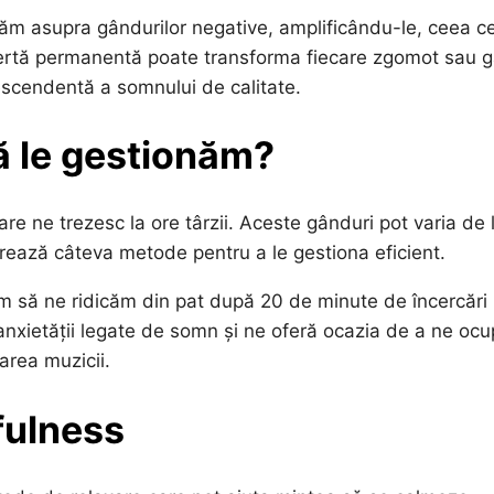
m asupra gândurilor negative, amplificându-le, ceea c
lertă permanentă poate transforma fiecare zgomot sau 
descendentă a somnului de calitate.
ă le gestionăm?
re ne trezesc la ore târzii. Aceste gânduri pot varia de 
ugerează câteva metode pentru a le gestiona eficient.
em să ne ridicăm din pat după 20 de minute de încercări
nxietății legate de somn și ne oferă ocazia de a ne oc
tarea muzicii.
fulness