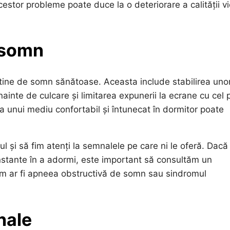
stor probleme poate duce la o deteriorare a calității vie
n somn
rutine de somn sănătoase. Aceasta include stabilirea uno
ainte de culcare și limitarea expunerii la ecrane cu cel 
 unui mediu confortabil și întunecat în dormitor poate
și să fim atenți la semnalele pe care ni le oferă. Dacă
constante în a adormi, este important să consultăm un
cum ar fi apneea obstructivă de somn sau sindromul
nale