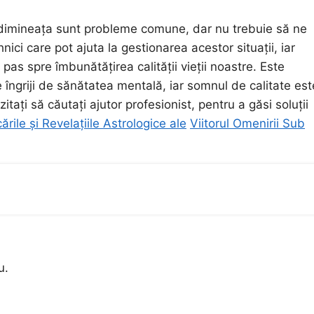
3 dimineața sunt probleme comune, dar nu trebuie să ne
nici care pot ajuta la gestionarea acestor situații, iar
as spre îmbunătățirea calității vieții noastre. Este
îngriji de sănătatea mentală, iar somnul de calitate est
itați să căutați ajutor profesionist, pentru a găsi soluții
ările și Revelațiile Astrologice ale
Viitorul Omenirii Sub
u.