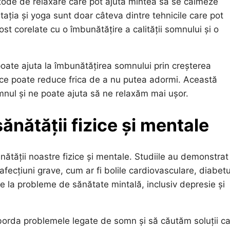
 metode de relaxare care pot ajuta mintea să se calmeze
tația și yoga sunt doar câteva dintre tehnicile care pot
ost corelate cu o îmbunătățire a calității somnului și o
oate ajuta la îmbunătățirea somnului prin creșterea
a ce poate reduce frica de a nu putea adormi. Această
ul și ne poate ajuta să ne relaxăm mai ușor.
nătății fizice și mentale
ătății noastre fizice și mentale. Studiile au demonstrat
fecțiuni grave, cum ar fi bolile cardiovasculare, diabetu
 la probleme de sănătate mintală, inclusiv depresie și
borda problemele legate de somn și să căutăm soluții c