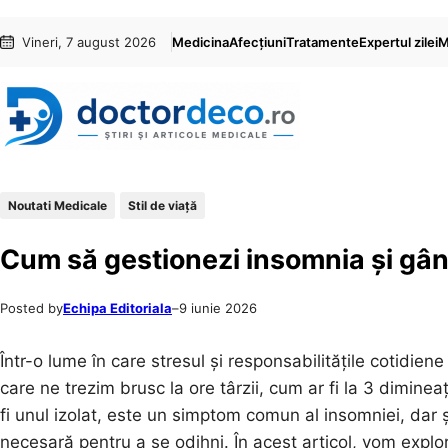
Sari
Skip
Vineri, 7 august 2026
Medicina
Afecțiuni
Tratamente
Expertul zilei
M
la
to
conținut
content
Noutati Medicale
Stil de viaţă
Cum să gestionezi insomnia și gând
Posted by
Echipa Editoriala
–
9 iunie 2026
Într-o lume în care stresul și responsabilitățile cotidi
care ne trezim brusc la ore târzii, cum ar fi la 3 dimin
fi unul izolat, este un simptom comun al insomniei, dar ș
necesară pentru a se odihni. În acest articol, vom expl