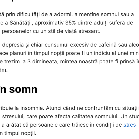
tă prin dificultăți de a adormi, a menține somnul sau a
 a Sănătății, aproximativ 35% dintre adulți suferă de
al persoanelor cu un stil de viață stresant.
, depresia și chiar consumul excesiv de cafeină sau alco
planuri în timpul nopții poate fi un indiciu al unei min
e trezim la 3 dimineața, mintea noastră poate fi prinsă î
xăm.
 în somn
tribuie la insomnie. Atunci când ne confruntăm cu situații
 stresului, care poate afecta calitatea somnului. Un stu
a a arătat că persoanele care trăiesc în condiții de
stres
 timpul nopții.