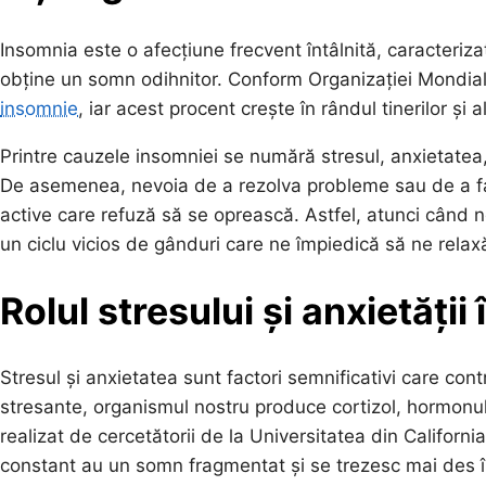
Insomnia este o afecțiune frecvent întâlnită, caracteriza
obține un somn odihnitor. Conform Organizației Mondiale
insomnie
, iar acest procent crește în rândul tinerilor și 
Printre cauzele insomniei se numără stresul, anxietatea
De asemenea, nevoia de a rezolva probleme sau de a face 
active care refuză să se oprească. Astfel, atunci când n
un ciclu vicios de gânduri care ne împiedică să ne rela
Rolul stresului și anxietății
Stresul și anxietatea sunt factori semnificativi care con
stresante, organismul nostru produce cortizol, hormonul
realizat de cercetătorii de la Universitatea din Californi
constant au un somn fragmentat și se trezesc mai des în