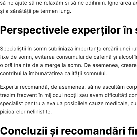
să ne ajute să ne relaxăm și să ne odihnim. Ignorarea ace
și a sănătății pe termen lung.
Perspectivele experților î
Specialiștii în somn subliniază importanța creării unei 
fixe de somn, evitarea consumului de cafeină și alcool în
o oră înainte de a merge la somn. De asemenea, crearea
contribui la îmbunătățirea calității somnului.
Experții recomandă, de asemenea, să ne ascultăm corpul 
trezim frecvent în mijlocul nopții sau avem dificultăți 
specialist pentru a evalua posibilele cauze medicale, 
picioarelor neliniștite.
Concluzii și recomandări fi