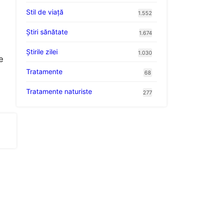
Stil de viaţă
1.552
Ştiri sănătate
1.674
Știrile zilei
1.030
e
Tratamente
68
Tratamente naturiste
277