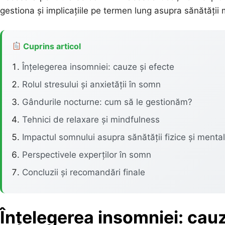
gestiona și implicațiile pe termen lung asupra sănătății m
Cuprins articol
Înțelegerea insomniei: cauze și efecte
Rolul stresului și anxietății în somn
Gândurile nocturne: cum să le gestionăm?
Tehnici de relaxare și mindfulness
Impactul somnului asupra sănătății fizice și menta
Perspectivele experților în somn
Concluzii și recomandări finale
Înțelegerea insomniei: cauz