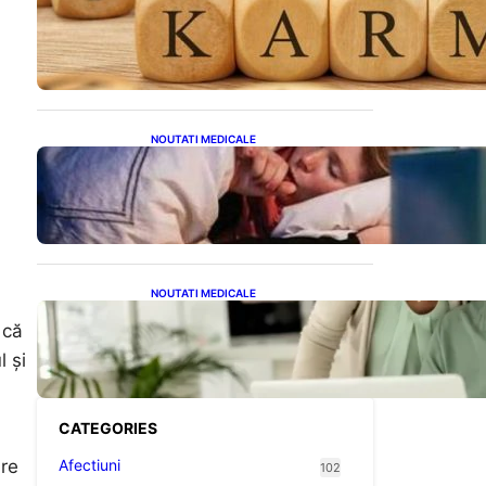
Eclipsa și Karma: Impactul
Emoțional Asupra Zodiilor
Leu și Vărsător
NOUTATI MEDICALE
Tusea seacă nocturnă:
Semnale importante despre
sănătatea inimii tale
NOUTATI MEDICALE
Sprijin financiar pentru
 că
pensionari: Ce înseamnă
ajutoarele de până la 500
l și
de lei în 2026
CATEGORIES
Afectiuni
are
102