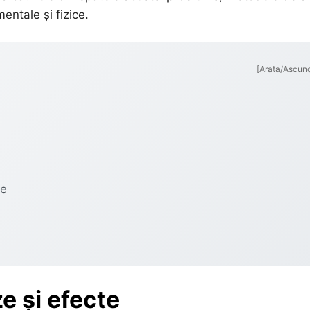
entale și fizice.
[Arata/Ascun
le
e și efecte