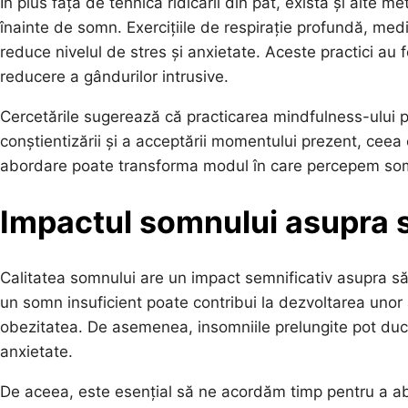
În plus față de tehnica ridicării din pat, există și alte
înainte de somn. Exercițiile de respirație profundă, medi
reduce nivelul de stres și anxietate. Aceste practici au f
reducere a gândurilor intrusive.
Cercetările sugerează că practicarea mindfulness-ului p
conștientizării și a acceptării momentului prezent, cee
abordare poate transforma modul în care percepem somn
Impactul somnului asupra să
Calitatea somnului are un impact semnificativ asupra săn
un somn insuficient poate contribui la dezvoltarea unor a
obezitatea. De asemenea, insomniile prelungite pot duce
anxietate.
De aceea, este esențial să ne acordăm timp pentru a a