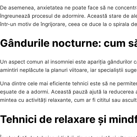
De asemenea, anxietatea ne poate face să ne concentră
îngreunează procesul de adormire. Această stare de a
într-un motiv de îngrijorare, ceea ce duce la o spirala 
Gândurile nocturne: cum s
Un aspect comun al insomniei este apariția gândurilor ca
amintiri neplăcute la planuri viitoare, iar specialiștii s
Una dintre cele mai eficiente tehnici este să ne permit
eșuate de a adormi. Această pauză ajută la reducerea a
mintea cu activități relaxante, cum ar fi cititul sau ascul
Tehnici de relaxare și mind