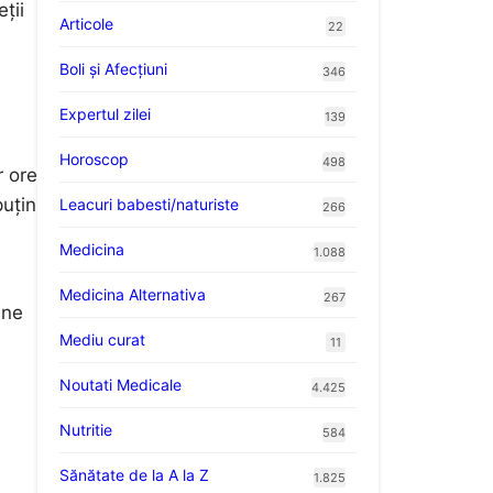
ții
Articole
22
Boli și Afecțiuni
346
Expertul zilei
139
Horoscop
498
r ore
puțin
Leacuri babesti/naturiste
266
Medicina
1.088
Medicina Alternativa
267
 ne
Mediu curat
11
Noutati Medicale
4.425
Nutritie
584
Sănătate de la A la Z
1.825