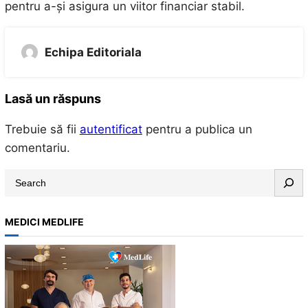
pentru a-și asigura un viitor financiar stabil.
Echipa Editoriala
Lasă un răspuns
Trebuie să fii
autentificat
pentru a publica un
comentariu.
S
e
a
MEDICI MEDLIFE
r
c
h