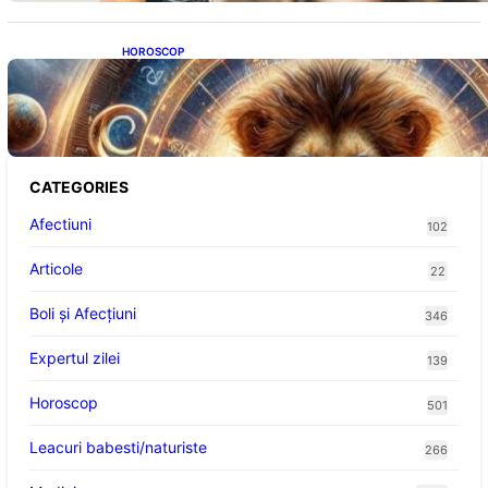
HOROSCOP
Portalul Leului 8/8: Oportunități de
Abundență pentru Cinci Zodii în 2026
CATEGORIES
Afectiuni
102
Articole
22
Boli și Afecțiuni
346
Expertul zilei
139
Horoscop
501
Leacuri babesti/naturiste
266