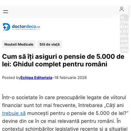
Sari
Skip
la
to
Boli si
Afectiun
conținut
content
Sănătat
de la A la
Medici
Tratame
Noutati Medicale
Stil de viaţă
Nutriti
Diction
Cum să îți asiguri o pensie de 5.000 de
lei: Ghidul complet pentru români
Posted by
Echipa Editoriala
–
18 februarie 2026
Într-o societate în care preocupările legate de viitorul
financiar sunt tot mai frecvente, întrebarea „Câți ani
trebuie să
muncești pentru o pensie de 5.000 de lei?”
devine din ce în ce mai relevantă pentru români. În
contextul schimbărilor legislative recente și a situației