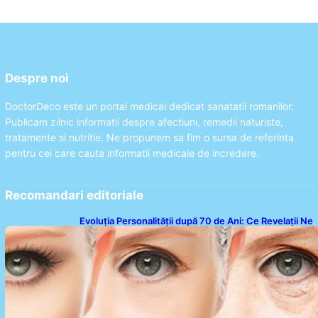
Despre noi
DoctorDeco este un portal medical dedicat sanatatii romanilor.
Publicam zilnic informatii despre afectiuni, remedii naturiste,
tratamente si nutritie. Ne propunem sa fim o sursa de referinta
pentru cei care cauta informatii medicale de incredere.
Recomandari editoriale
Evoluția Personalității după 70 de Ani: Ce Revelații Ne
Oferă Studiile Psihologice