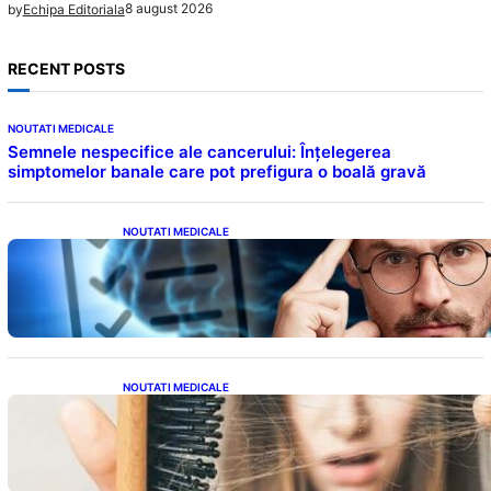
8 august 2026
by
Echipa Editoriala
RECENT POSTS
NOUTATI MEDICALE
Semnele nespecifice ale cancerului: Înțelegerea
simptomelor banale care pot prefigura o boală gravă
NOUTATI MEDICALE
Inteligența dincolo de note: Semnele unui IQ
ridicat care nu țin de școală
NOUTATI MEDICALE
Semnele unei deficiențe de proteine:
Impactul asupra sănătății tale