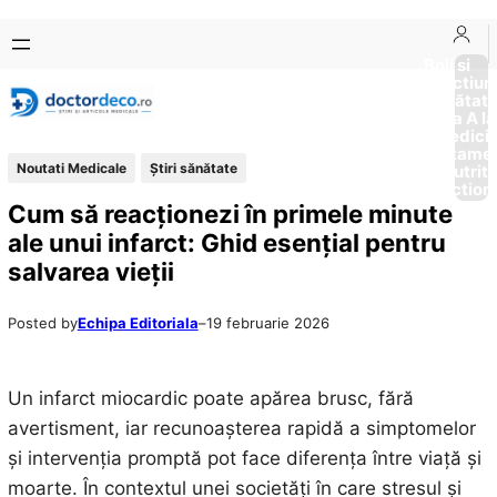
Sari
Skip
la
to
Boli si
Afectiun
conținut
content
Sănătat
de la A la
Medici
Tratame
Noutati Medicale
Ştiri sănătate
Nutriti
Diction
Cum să reacționezi în primele minute
ale unui infarct: Ghid esențial pentru
salvarea vieții
Posted by
Echipa Editoriala
–
19 februarie 2026
Un infarct miocardic poate apărea brusc, fără
avertisment, iar recunoașterea rapidă a simptomelor
și intervenția promptă pot face diferența între viață și
moarte. În contextul unei societăți în care stresul și