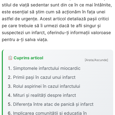
stilul de viață sedentar sunt din ce în ce mai întâlnite,
este esențial să știm cum să acționăm în fața unei
astfel de urgențe. Acest articol detaliază pașii critici
pe care trebuie să îi urmezi dacă te afli singur și
suspectezi un infarct, oferindu-ți informații valoroase
pentru a-ți salva viața.
Cuprins articol
[Arata/Ascunde]
Simptomele infarctului miocardic
Primii pași în cazul unui infarct
Rolul aspirinei în cazul infarctului
Mituri și realități despre infarct
Diferența între atac de panică și infarct
Implicarea comunității și educația în