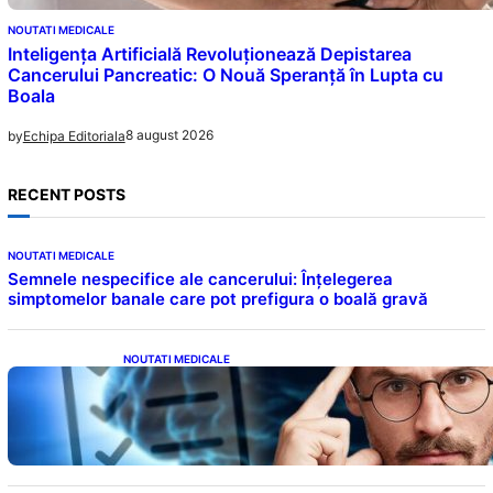
NOUTATI MEDICALE
Inteligența Artificială Revoluționează Depistarea
Cancerului Pancreatic: O Nouă Speranță în Lupta cu
Boala
8 august 2026
by
Echipa Editoriala
RECENT POSTS
NOUTATI MEDICALE
Semnele nespecifice ale cancerului: Înțelegerea
simptomelor banale care pot prefigura o boală gravă
NOUTATI MEDICALE
Inteligența dincolo de note: Semnele unui IQ
ridicat care nu țin de școală