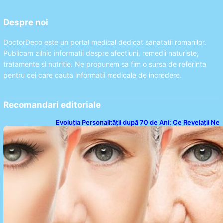
Despre noi
DoctorDeco este un portal medical dedicat sanatatii romanilor.
Publicam zilnic informatii despre afectiuni, remedii naturiste,
tratamente si nutritie. Ne propunem sa fim o sursa de referinta
pentru cei care cauta informatii medicale de incredere.
Recomandari editoriale
Evoluția Personalității după 70 de Ani: Ce Revelații Ne
Oferă Studiile Psihologice